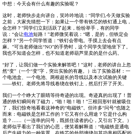
中想：今天会有什么有趣的实验呢？
这时，老师快步走向讲台，笑吟吟地说：“同学们,今天做实验
之前，大家先猜想一下：如果让一个带有铁芯的铁钉通上电，
会怎样？”同学们立刻活跃了起来，纷纷举手，有的同学
说：“会让
电池
短路！”老师微笑着说：“嗯，是的，但铁定会
怎样？”另一个同学答道：“铁钉会带电。手摸上去会有点
麻。”可当老师做出“NO”的手势时，这个同学失望地坐下了。
我也不知道会怎样，也不知道老师葫芦里卖的是什么药。
“好了，让我们做一个实验来解答吧！”这时，老师的讲台上忽
然“变”（一个“变”字，突出实验的有趣。）出了实验器材：一
个电池盒、一个电池、两根超长的导线以及本次试验的关键
——铁钉。老师先将导线卷绕在铁钉上，然后打开了开关。
我们一个个睁大了眼睛等待奇迹的出现。奇迹真的出现了！普
通的铁钉瞬间有了磁力，“啪！啪！啪！”三根回形针就被吸住
了，我们惊奇地看着这神奇的“电磁铁”。但许多“问号”也随之
而来：电磁铁是怎样工作的？它又有什么用途？它是什么构
造？……（一连串的问号，既抓住读者的心，又引出下文。）
老师似乎看出了我们的心思，便笑着解释道：“电磁铁是通电
后产生磁力的一种装置，在铁芯的外部缠绕与其功率相匹配的