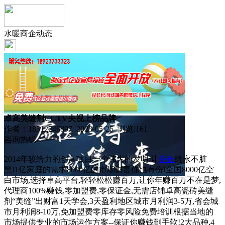
水暖商企动态
卓高美缝剂CCTV央视上榜品牌
作者：18512246897 2023-05-25 浏览:
161
咨询热线：***
2014年较给力的创富项目一个伟大的发明:让
瓷砖
缝永不脏
黑!1亿家庭的需求8000亿的市场财富你也有份!全国8000亿空
白市场,选择卓高平台,轻轻松松赚百万,让你年赚百万不在是梦,
代理商100%赚钱,零加盟费,零保证金,无需店铺卓高瓷砖美缝
剂“美缝”出财富1天学会,3天盈利地区城市月利润3-5万,省会城
市月利润8-10万,免加盟费零库存零风险免费培训根据当地的
市场提供专业的市场运作方案--保证你赚钱到手软!2大品种,4