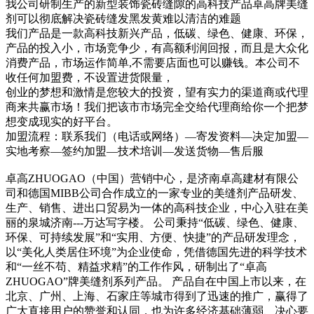
我公司研制生产的新型装饰瓷砖缝隙的高科技产品卓高牌美缝
剂可以彻底解决瓷砖缝发黑发黄难以清洁的难题
我们产品是一款高科技新兴产品，低碳、绿色、健康、环保，
产品的投入小，市场竞争少，有高额利润回报，而且是大众化
消费产品，市场运作简单,不需要店面也可以赚钱。本公司不
收任何加盟费，不设置进货限量，
创业的梦想和激情是您较大的投资，望有实力的渠道商或代理
商来共赢市场！我们把该市市场完全交给代理商给你一个把梦
想变成现实的好平台。
加盟流程：联系我们（电话或网络）—寄发资料—决定加盟—
实地考察—签约加盟—技术培训—发送货物—售后服
卓高ZHUOGAO（中国）营销中心，是济南卓高建材有限公
司和德国MIBB公司合作成立的一家专业的美缝剂产品研发、
生产、销售、进出口贸易为一体的高科技企业，中心入驻在美
丽的泉城济南---万达写字楼。 公司秉持“低碳、绿色、健康、
环保、可持续发展”和“实用、方便、快捷”的产品研发理念，
以“美化人类居住环境”为企业使命，凭借德国先进的科学技术
和“一丝不苟、精益求精”的工作作风，研制出了“卓高
ZHUOGAO”牌美缝剂系列产品。 产品自在中国上市以来，在
北京、广州、上海、石家庄等城市得到了迅速的推广，赢得了
广大直接用户的赞誉和认同，也为许多经济基础薄弱、决心要