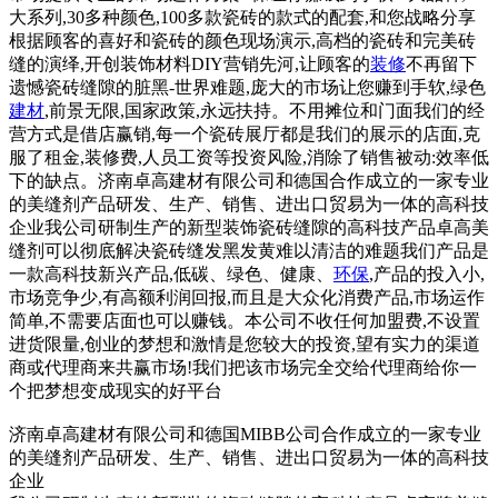
大系列,30多种颜色,100多款瓷砖的款式的配套,和您战略分享
根据顾客的喜好和瓷砖的颜色现场演示,高档的瓷砖和完美砖
缝的演绎,开创装饰材料DIY营销先河,让顾客的
装修
不再留下
遗憾瓷砖缝隙的脏黑-世界难题,庞大的市场让您赚到手软,绿色
建材
,前景无限,国家政策,永远扶持。不用摊位和门面我们的经
营方式是借店赢销,每一个瓷砖展厅都是我们的展示的店面,克
服了租金,装修费,人员工资等投资风险,消除了销售被动:效率低
下的缺点。济南卓高建材有限公司和德国合作成立的一家专业
的美缝剂产品研发、生产、销售、进出口贸易为一体的高科技
企业我公司研制生产的新型装饰瓷砖缝隙的高科技产品卓高美
缝剂可以彻底解决瓷砖缝发黑发黄难以清洁的难题我们产品是
一款高科技新兴产品,低碳、绿色、健康、
环保
,产品的投入小,
市场竞争少,有高额利润回报,而且是大众化消费产品,市场运作
简单,不需要店面也可以赚钱。本公司不收任何加盟费,不设置
进货限量,创业的梦想和激情是您较大的投资,望有实力的渠道
商或代理商来共赢市场!我们把该市场完全交给代理商给你一
个把梦想变成现实的好平台
济南卓高建材有限公司和德国MIBB公司合作成立的一家专业
的美缝剂产品研发、生产、销售、进出口贸易为一体的高科技
企业