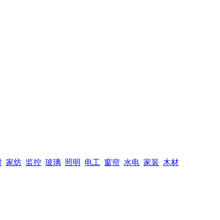
材
家纺
监控
玻璃
照明
电工
窗帘
水电
家装
木材