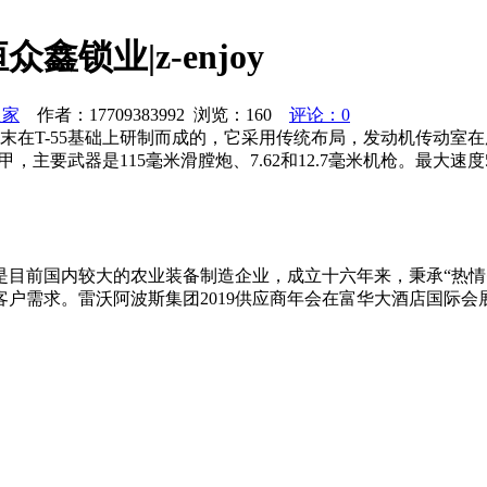
锁业|z-enjoy
之家
作者：17709383992 浏览：
160
评论：0
0年代末在T-55基础上研制而成的，它采用传统布局，发动机传
，主要武器是115毫米滑膛炮、7.62和12.7毫米机枪。最大速度
团是目前国内较大的农业装备制造企业，成立十六年来，秉承“热情
户需求。雷沃阿波斯集团2019供应商年会在富华大酒店国际