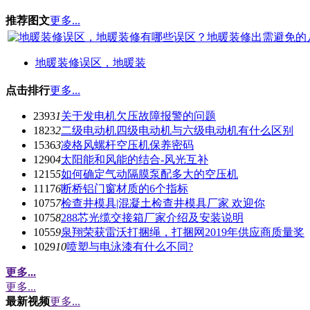
推荐图文
更多...
地暖装修误区，地暖装
点击排行
更多...
2393
1
关于发电机欠压故障报警的问题
1823
2
二级电动机四级电动机与六级电动机有什么区别
1536
3
凌格风螺杆空压机保养密码
1290
4
太阳能和风能的结合-风光互补
1215
5
如何确定气动隔膜泵配多大的空压机
1117
6
断桥铝门窗材质的6个指标
1075
7
检查井模具|混凝土检查井模具厂家 欢迎你
1075
8
288芯光缆交接箱厂家介绍及安装说明
1055
9
泉翔荣获雷沃打捆绳，打捆网2019年供应商质量奖
1029
10
喷塑与电泳漆有什么不同?
更多...
更多...
最新视频
更多...