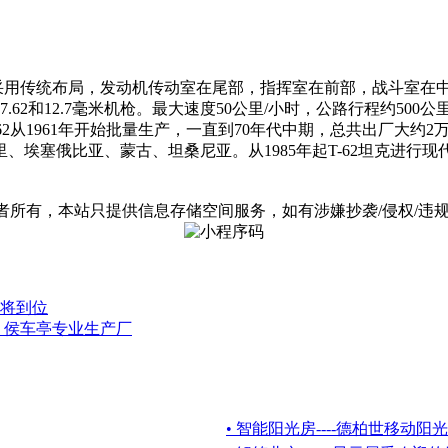
，它采用传统布局，发动机传动室在尾部，指挥室在前部，战斗室在
62和12.7毫米机枪。最大速度50公里/小时，公路行程约50
。T-62从1961年开始批量生产，一直到70年代中期，总共出厂
、埃塞俄比亚、蒙古、坦桑尼亚。从1985年起T-62坦克进行
有，本站只提供信息存储空间服务，如有涉嫌抄袭/侵权/违规内容请
将到位
 侯车亭专业生产厂
• 智能阳光房----德柏世移动阳