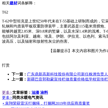
相关
建材
词条解释：
T62
T-62中型坦克是上世纪50年代末在T-55基础上研制而成的
轧钢和均质装甲板双重防弹装甲，主要武器是115毫米滑膛炮、7.
能够跨越宽2.85米、深0.8米的堑壕，以及水深1.4米的浅滩
包括阿尔及利亚、越南、埃及、伊朗、伊拉克、以色列、索马里
波高压，以及辐射和放射性灰尘的伤害。
【温馨提示】本文内容和图片为作者所
打赏
下一篇：
广东鼎新高新科技股份有限公司新任株洲负责人
上一篇：
新疆巴音郭勒蒙宣传栏做质量价格低学校宣传栏
更多
>
文章标签：
油漆
涂料
更多
>
同类水暖电气资讯
• 泉翔荣获雷沃打捆绳，打捆网2019年供应商质量奖