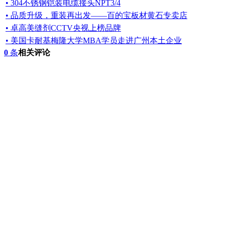
• 304不锈钢铠装电缆接头NPT3/4
• 品质升级，重装再出发——百的宝板材黄石专卖店
• 卓高美缝剂CCTV央视上榜品牌
• 美国卡耐基梅隆大学MBA学员走进广州本土企业
0
条
相关评论