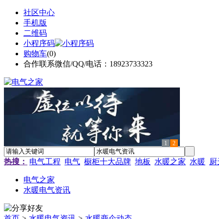
社区中心
手机版
二维码
小程序码
购物车
(
0
)
合作联系微信/QQ/电话：18923733323
1
2
热搜：
电气工程
电气
橱柜十大品牌
地板
水暖之家
水暖
厨
电气之家
水暖电气资讯
首页
>
水暖电气资讯
>
水暖商企动态