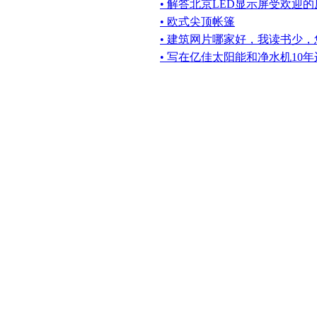
• 解答北京LED显示屏受欢迎
• 欧式尖顶帐篷
• 建筑网片哪家好，我读书少
• 写在亿佳太阳能和净水机10