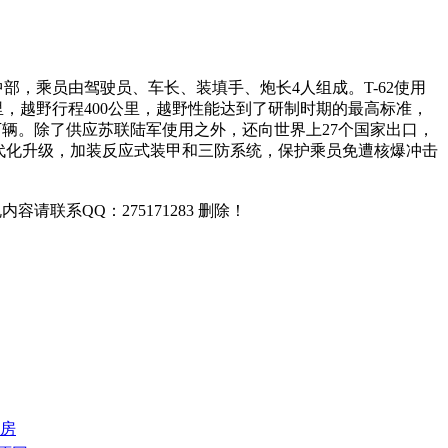
中部，乘员由驾驶员、车长、装填手、炮长4人组成。T-62使用
0公里，越野行程400公里，越野性能达到了研制时期的最高标准，
大约2万辆。除了供应苏联陆军使用之外，还向世界上27个国家出口，
现代化升级，加装反应式装甲和三防系统，保护乘员免遭核爆冲击
联系QQ：275171283 删除！
光房