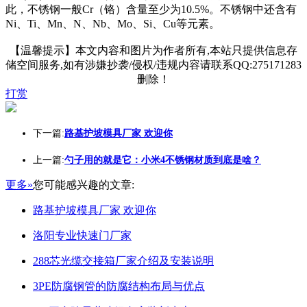
此，不锈钢一般Cr（铬）含量至少为10.5%。不锈钢中还含有
Ni、Ti、Mn、N、Nb、Mo、Si、Cu等元素。
【温馨提示】本文内容和图片为作者所有,本站只提供信息存
储空间服务,如有涉嫌抄袭/侵权/违规内容请联系QQ:275171283
删除！
打赏
下一篇:
路基护坡模具厂家 欢迎你
上一篇:
勺子用的就是它：小米4不锈钢材质到底是啥？
更多»
您可能感兴趣的文章:
路基护坡模具厂家 欢迎你
洛阳专业快速门厂家
288芯光缆交接箱厂家介绍及安装说明
3PE防腐钢管的防腐结构布局与优点