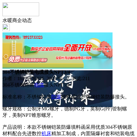
水暖商企动态
304不锈钢铠装电缆接头NPT3/4
作者：18019136026 2023-06-22 浏览:
211
304不锈钢铠装
电缆
接头NPT3/4
标准名称：不锈钢铠装
防爆
填料函或不锈钢铠装防爆接头。
螺牙规格：公制牙MG螺牙，德制PG牙，英制G(PF)管制螺
牙，美制NPT锥形螺牙。
产品说明：本款不锈钢铠装防爆填料函采用优质304不锈钢原
材料配合先进数控
机床
精加工制成，内置隔爆衬套和铠装电缆