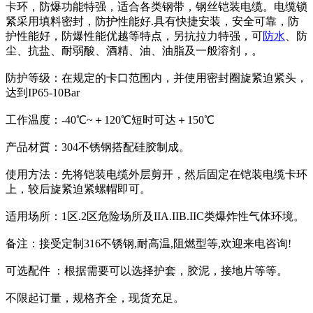
卡环，防爆功能特强，适合各类钢带，钢丝铠装电缆。电缆锁
紧采用填料密封，防护性能好.具有快捷安装，安全可靠，防
护性能好，防爆性能优越等特点，另抗拉力特强，可
防水
、防
尘、抗盐、耐弱酸、酒精、油、油脂及一般溶剂，。
防护等级：在规定的卡口范围内，并使用密封圈旋紧迫紧头，
达到IP65-10Bar
工作温度：-40℃~＋120℃短时可达＋150℃
产品材質：304不锈钢搭配硅胶制成。
使用方法：先将铠装电缆外层剪开，然后固定在铠装电缆卡环
上，较后旋紧迫紧螺帽即可。
适用场所：1区.2区危险场所及IIA.IIB.IIC类爆炸性气体环境。
备注：接受定制316不锈钢,耐高温,阻燃型等,欢迎来电咨询!
可选配件 ：根据需要可以选择护套，胶泥，接地片等等。
不限起订量，规格齐全，现货充足。