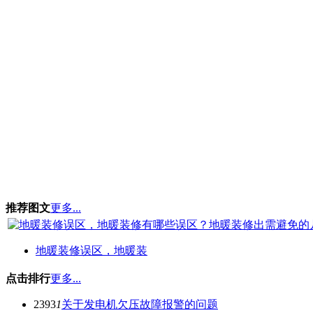
推荐图文
更多...
地暖装修误区，地暖装
点击排行
更多...
2393
1
关于发电机欠压故障报警的问题