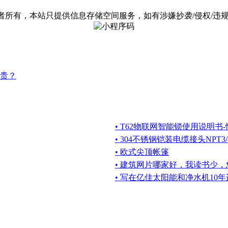
有，本站只提供信息存储空间服务，如有涉嫌抄袭/侵权/违规内容请
贵？
• T62物联网智能锁使用说明书-恒众
• 304不锈钢铠装电缆接头NPT3/
• 欧式尖顶帐篷
• 建筑网片哪家好，我读书少
• 写在亿佳太阳能和净水机10