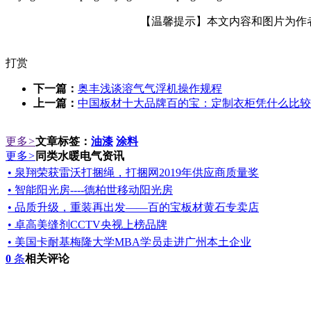
【温馨提示】本文内容和图片为作者所
打赏
下一篇：
奥丰浅谈溶气气浮机操作规程
上一篇：
中国板材十大品牌百的宝：定制衣柜凭什么比较
更多
>
文章标签：
油漆
涂料
更多
>
同类水暖电气资讯
• 泉翔荣获雷沃打捆绳，打捆网2019年供应商质量奖
• 智能阳光房----德柏世移动阳光房
• 品质升级，重装再出发——百的宝板材黄石专卖店
• 卓高美缝剂CCTV央视上榜品牌
• 美国卡耐基梅隆大学MBA学员走进广州本土企业
0
条
相关评论