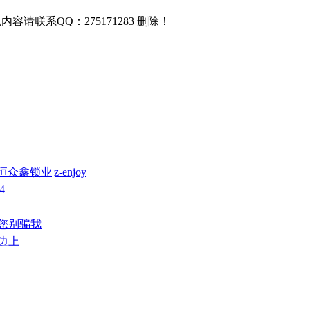
联系QQ：275171283 删除！
鑫锁业|z-enjoy
4
，您别骗我
年边上