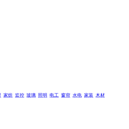
材
家纺
监控
玻璃
照明
电工
窗帘
水电
家装
木材