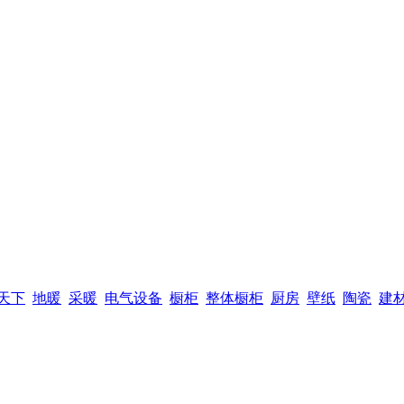
天下
地暖
采暖
电气设备
橱柜
整体橱柜
厨房
壁纸
陶瓷
建