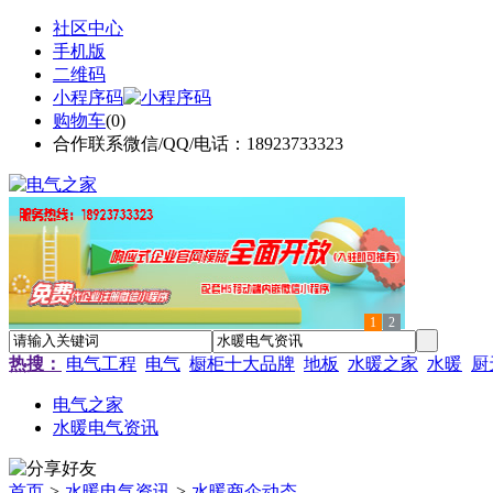
社区中心
手机版
二维码
小程序码
购物车
(
0
)
合作联系微信/QQ/电话：18923733323
1
2
热搜：
电气工程
电气
橱柜十大品牌
地板
水暖之家
水暖
厨
电气之家
水暖电气资讯
首页
>
水暖电气资讯
>
水暖商企动态