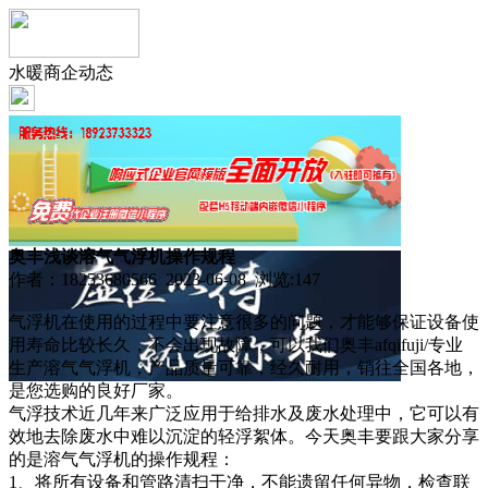
水暖商企动态
奥丰浅谈溶气气浮机操作规程
作者：18253680566 2023-06-08 浏览:
147
气浮机在使用的过程中要注意很多的问题，才能够保证设备使
用寿命比较长久，不会出现故障，可以我们奥丰afqifuji/专业
生产溶气气浮机，产品质量可靠，经久耐用，销往全国各地，
是您选购的良好厂家。
气浮技术近几年来广泛应用于给排水及废水处理中，它可以有
效地去除废水中难以沉淀的轻浮絮体。今天奥丰要跟大家分享
的是溶气气浮机的操作规程：
1、将所有设备和管路清扫干净，不能遗留任何异物，检查联