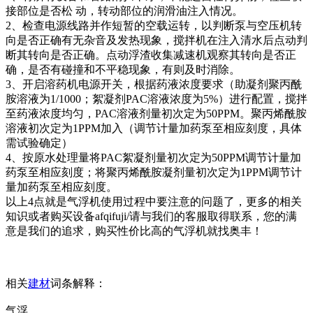
接部位是否松 动，转动部位的润滑油注入情况。
2、检查电源线路并作短暂的空载运转，以判断泵与空压机转
向是否正确有无杂音及发热现象，搅拌机在注入清水后点动判
断其转向是否正确。点动浮渣收集减速机观察其转向是否正
确，是否有碰撞和不平稳现象，有则及时消除。
3、开启溶药机电源开关，根据药液浓度要求（助凝剂聚丙酰
胺溶液为1/1000；絮凝剂PAC溶液浓度为5%）进行配置，搅拌
至药液浓度均匀，PAC溶液剂量初次定为50PPM。聚丙烯酰胺
溶液初次定为1PPM加入（调节计量加药泵至相应刻度，具体
需试验确定）
4、按原水处理量将PAC絮凝剂量初次定为50PPM调节计量加
药泵至相应刻度；将聚丙烯酰胺凝剂量初次定为1PPM调节计
量加药泵至相应刻度。
以上4点就是气浮机使用过程中要注意的问题了，更多的相关
知识或者购买设备afqifuji/请与我们的客服取得联系，您的满
意是我们的追求，购买性价比高的气浮机就找奥丰！
相关
建材
词条解释：
气浮