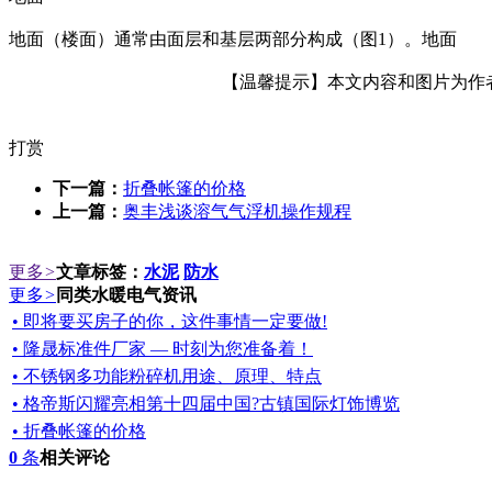
地面（楼面）通常由面层和基层两部分构成（图1）。地面
【温馨提示】本文内容和图片为作者所
打赏
下一篇：
折叠帐篷的价格
上一篇：
奥丰浅谈溶气气浮机操作规程
更多
>
文章标签：
水泥
防水
更多
>
同类水暖电气资讯
• 即将要买房子的你，这件事情一定要做!
• 隆晟标准件厂家 — 时刻为您准备着！
• 不锈钢多功能粉碎机用途、原理、特点
• 格帝斯闪耀亮相第十四届中国?古镇国际灯饰博览
• 折叠帐篷的价格
0
条
相关评论