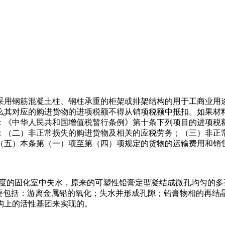
ding厂房是指采用钢筋混凝土柱、钢柱承重的柜架或排架结构的用于
么其对应的购进货物的进项税额不得从销项税额中抵扣。如果材
：《中华人民共和国增值税暂行条例》第十条下列项目的进项税
；（二）非正常损失的购进货物及相关的应税劳务；（三）非正
（五）本条第（一）项至第（四）项规定的货物的运输费用和销
度的固化室中失水，原来的可塑性铅膏定型凝结成微孔均匀的多
要包括：游离金属铅的氧化；失水并形成孔隙；铅膏物相的再结晶
构上的活性基团来实现的。