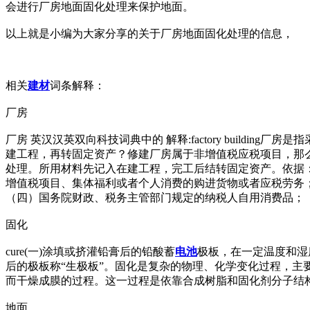
会进行厂房地面固化处理来保护地面。
以上就是小编为大家分享的关于厂房地面固化处理的信息，
相关
建材
词条解释：
厂房
厂房 英汉汉英双向科技词典中的 解释:factory buil
建工程，再转固定资产？修建厂房属于非增值税应税项目，那
处理。所用材料先记入在建工程，完工后结转固定资产。依据
增值税项目、集体福利或者个人消费的购进货物或者应税劳务
（四）国务院财政、税务主管部门规定的纳税人自用消费品；
固化
cure(一)涂填或挤灌铅膏后的铅酸蓄
电池
极板，在一定温度和湿
后的极板称“生极板”。固化是复杂的物理、化学变化过程，主
而干燥成膜的过程。这一过程是依靠合成树脂和固化剂分子结
地面