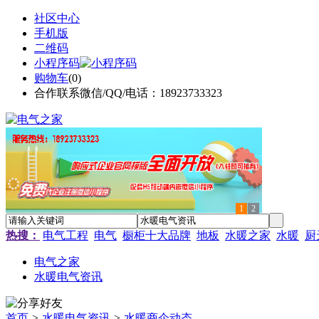
社区中心
手机版
二维码
小程序码
购物车
(
0
)
合作联系微信/QQ/电话：18923733323
1
2
热搜：
电气工程
电气
橱柜十大品牌
地板
水暖之家
水暖
厨
电气之家
水暖电气资讯
首页
>
水暖电气资讯
>
水暖商企动态