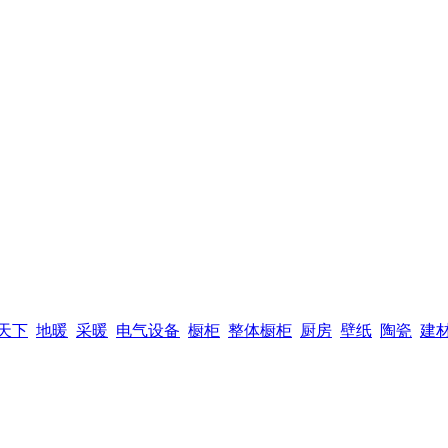
天下
地暖
采暖
电气设备
橱柜
整体橱柜
厨房
壁纸
陶瓷
建