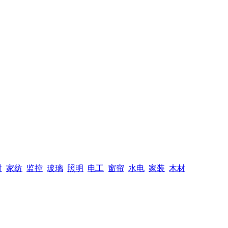
材
家纺
监控
玻璃
照明
电工
窗帘
水电
家装
木材