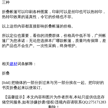
三种
折叠帐篷可以印刷各种图案，印刷可以是丝印也可以热转印，
热转印效果的逼真性，令它的价格也不菲。
以上这些内容都直接影响折叠帐篷的价格。
所以定位也重要，看你的消费群体，价格高中低不等，广州帐
篷厂为您承诺：无论您选择本厂哪款帐篷，质量均有保障，差
的产品也不会生产。一次性采购，终身维护。
相关
建材
词条解释：
折叠
[fold] 把物体的一部分折过来与另一部分挨在一起。把印好的
书页折叠起来以便装订。
【温馨提示】本文内容和图片为作者所有,本站只提供信息存
储空间服务,如有涉嫌抄袭/侵权/违规内容请联系QQ:275171283
删除！