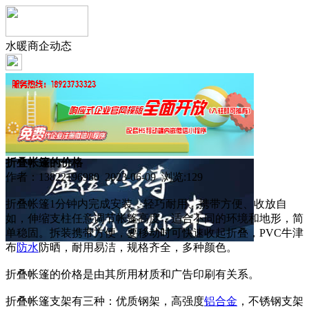
水暖商企动态
折叠帐篷的价格
作者：13822196980 2023-06-09 浏览:
129
折叠帐篷1分钟内完成安装，轻巧耐用、携带方便、收放自
如，伸缩支柱任意调节帐篷高度，适合不同的环境和地形，简
单稳固。拆装携带方便，要移动时可快速收起折叠，PVC牛津
布
防水
防晒，耐用易洁，规格齐全，多种颜色。
折叠帐篷的价格是由其所用材质和广告印刷有关系。
折叠帐篷支架有三种：优质钢架，高强度
铝合金
，不锈钢支架