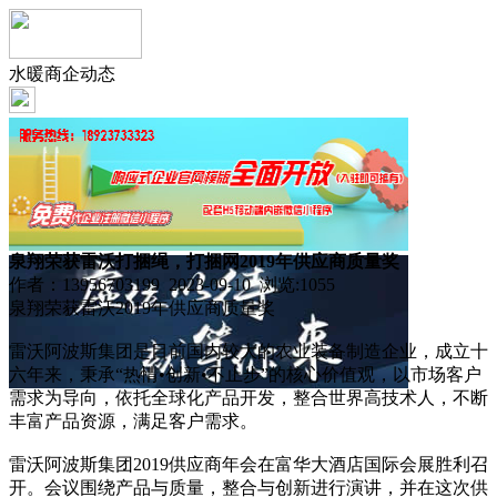
水暖商企动态
泉翔荣获雷沃打捆绳，打捆网2019年供应商质量奖
作者：13956703199 2023-09-10 浏览:
1055
泉翔荣获雷沃2019年供应商质量奖
雷沃阿波斯集团是目前国内较大的农业装备制造企业，成立十
六年来，秉承“热情•创新•不止步”的核心价值观，以市场客户
需求为导向，依托全球化产品开发，整合世界高技术人，不断
丰富产品资源，满足客户需求。
雷沃阿波斯集团2019供应商年会在富华大酒店国际会展胜利召
开。会议围绕产品与质量，整合与创新进行演讲，并在这次供