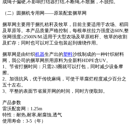
成绳子偏硬,不影响打结器打结,不断绳,不散捆，不脱扣。
（二）圆捆机专用网——原装配套捆草网
捆草网主要用于捆扎秸秆及牧草，目前主要适用于农场、稻田
及草原等。本产品质量严格控制，每根单丝拉力强度达60N,整
张网强度≥2500N/M.适用于大型农场及草原秸秆、牧草的收割
及贮存；同时也可以对工业包装起到缠绕作用。
捆草网是由针织
机器
生产出的
塑料
沙线制成的一种针织材料
网，我公司的捆草网所用原料为全新料HDPE含UV。
1、节省打捆时间：只需2-3圈就可以打包，同时减少设备摩
擦。
2、加强抗风，优于传统麻绳，可使干草腐烂程度减少百分之
五十左右。
3、平整的表面节省展开网的时间，同时方便取卸。
产品参数
雷沃配套网：1.25m
特性：耐热,耐寒,耐腐蚀,透气
使用寿命：3-5（年）