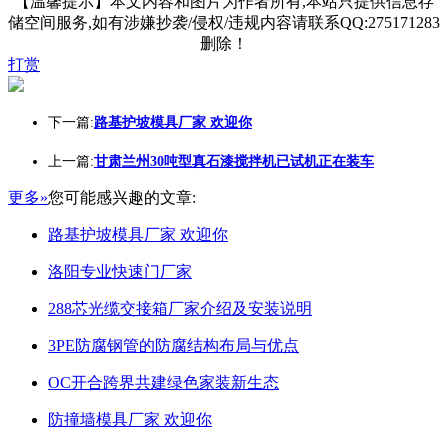
【温馨提示】本文内容和图片为作者所有,本站只提供信息存
储空间服务,如有涉嫌抄袭/侵权/违规内容请联系QQ:275171283
删除！
打赏
下一篇:
路基护坡模具厂家 欢迎你
上一篇:
甘肃兰州30吨型真石漆搅拌机已试机正在装车
更多»
您可能感兴趣的文章:
路基护坡模具厂家 欢迎你
洛阳专业快速门厂家
288芯光缆交接箱厂家介绍及安装说明
3PE防腐钢管的防腐结构布局与优点
OC开合跨界共建绿色家装新生态
防撞墙模具厂家 欢迎你