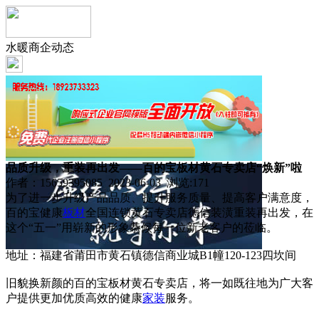
水暖商企动态
品质升级，重装再出发——百的宝板材黄石专卖店“焕新”啦
作者：15659395085 2023-06-03 浏览:
171
为了进一步升级产品品质、提升服务质量、提高客户满意度，
百的宝健康
板材
全国连锁黄石专卖店德信装潢重装再出发，在
这个“五一”用崭新的形象恭候每一位新老客户的莅临。
地址：福建省莆田市黄石镇德信商业城B1幢120-123四坎间
旧貌换新颜的百的宝板材黄石专卖店，将一如既往地为广大客
户提供更加优质高效的健康
家装
服务。