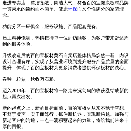
走进专卖店，整洁宽敞，简洁大气，符合百的宝健康板材品牌
一贯秉承的简约而不简单、健康
环保
而又个性满分的家装理
念。
功能分区一应俱全，服务设施、产品配套完备。
员工精神饱满，热情接待每一位到访顾客，为客户带来舒适周
到的服务体验。
升级改造后的百的宝板材黄石专卖店整体格局焕然一新，内设
设计合理有序，实现了从营业环境到提升服务产品质量的全面
提升，体现了百的宝板材为更多消费者提供环保板材的决心。
春种一粒粟，秋收万石粮。
迈入2019年，百的宝板材将一路走来沉甸甸的收获凝结成新的
起点再次出发。
新的起点之上，新的目标面前，百的宝板材从来不驰于空想、
不骛于虚声，实干而笃行，抓住新机遇，实现新跨越。加强与
新老客户的沟通，一点一滴积蓄起来的力量，将给我们带来丰
厚的回报。