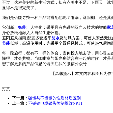
不过，这种美好的新生活方式，却有点美中不足。下雨天，冰雪
显得不是很完美了。
我们是否能寻找一种产品能搭配他呢？雨伞，遮阳棚、还是其
它创新、
智能
、人性化：采用具有先进的双向云技术的智能
家
身心放松地融入大自然生态怀抱。
遮阳遮风挡雨,配置多套遮阳
防水
及防风方案，可使人安然无忧
节能
低耗，高温使用时，先采用全景通风模式，可使热气瞬间
每一段旅行，都有不一样的体会，当你投入地去听，用心灵去
懂得，才会共鸣。当咖啡室与阳光房结合在一起的时候，才是
想了解更多的产品信息的请关注我的微信公众号
【温馨提示】本文内容和图片为作者所
打赏
下一篇：
碳钢与不锈钢的性质材质区别
上一篇：
不锈钢电缆锁头美制螺纹NPT1