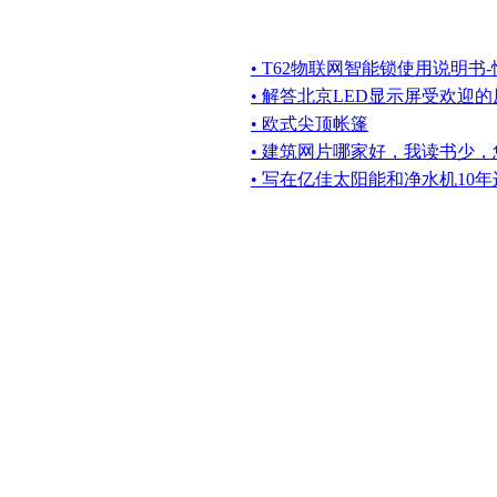
• T62物联网智能锁使用说明书-恒众
• 解答北京LED显示屏受欢迎
• 欧式尖顶帐篷
• 建筑网片哪家好，我读书少
• 写在亿佳太阳能和净水机10