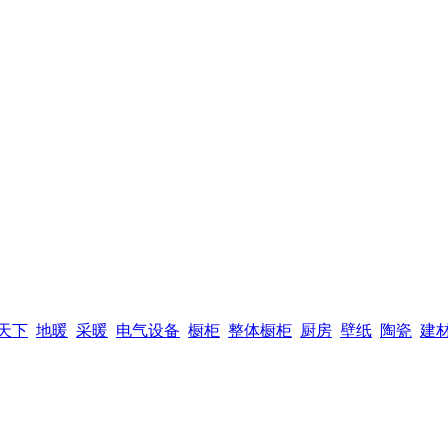
天下
地暖
采暖
电气设备
橱柜
整体橱柜
厨房
壁纸
陶瓷
建