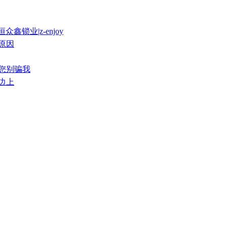
鑫锁业|z-enjoy
的原因
，您别骗我
年边上