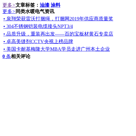
更多
>
文章标签：
油漆
涂料
更多
>
同类水暖电气资讯
• 泉翔荣获雷沃打捆绳，打捆网2019年供应商质量奖
• 304不锈钢铠装电缆接头NPT3/4
• 品质升级，重装再出发——百的宝板材黄石专卖店
• 卓高美缝剂CCTV央视上榜品牌
• 美国卡耐基梅隆大学MBA学员走进广州本土企业
0
条
相关评论