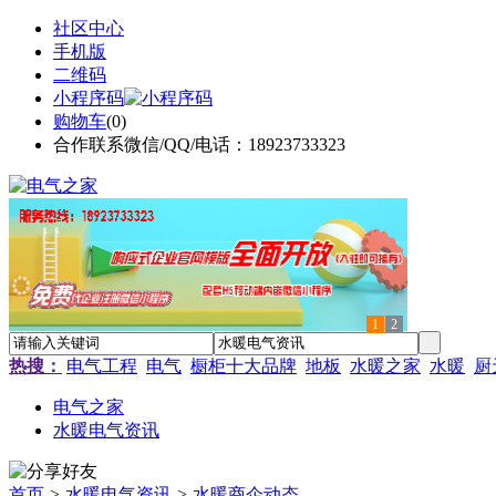
社区中心
手机版
二维码
小程序码
购物车
(
0
)
合作联系微信/QQ/电话：18923733323
1
2
热搜：
电气工程
电气
橱柜十大品牌
地板
水暖之家
水暖
厨
电气之家
水暖电气资讯
首页
>
水暖电气资讯
>
水暖商企动态