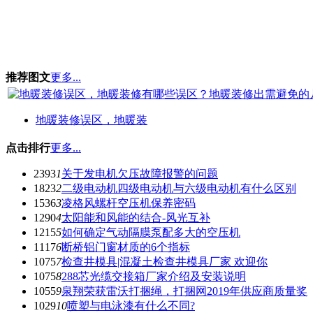
推荐图文
更多...
地暖装修误区，地暖装
点击排行
更多...
2393
1
关于发电机欠压故障报警的问题
1823
2
二级电动机四级电动机与六级电动机有什么区别
1536
3
凌格风螺杆空压机保养密码
1290
4
太阳能和风能的结合-风光互补
1215
5
如何确定气动隔膜泵配多大的空压机
1117
6
断桥铝门窗材质的6个指标
1075
7
检查井模具|混凝土检查井模具厂家 欢迎你
1075
8
288芯光缆交接箱厂家介绍及安装说明
1055
9
泉翔荣获雷沃打捆绳，打捆网2019年供应商质量奖
1029
10
喷塑与电泳漆有什么不同?