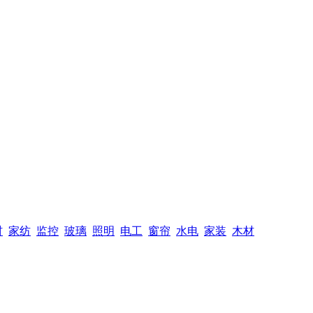
材
家纺
监控
玻璃
照明
电工
窗帘
水电
家装
木材