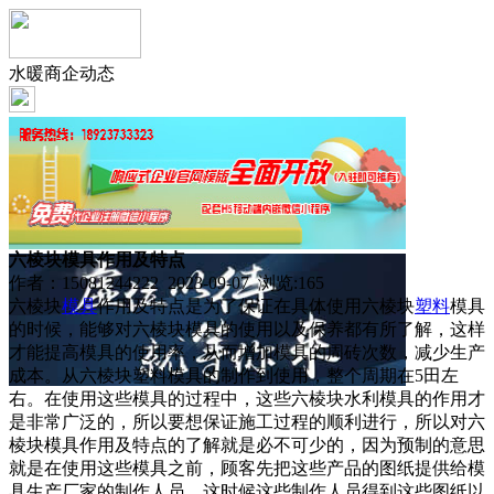
水暖商企动态
六棱块模具作用及特点
作者：15081244222 2023-09-07 浏览:
165
六棱块
模具
作用及特点是为了保证在具体使用六棱块
塑料
模具
的时候，能够对六棱块模具的使用以及保养都有所了解，这样
才能提高模具的使用率，从而增加模具的周砖次数，减少生产
成本。从六棱块塑料模具的制作到使用，整个周期在5田左
右。在使用这些模具的过程中，这些六棱块水利模具的作用才
是非常广泛的，所以要想保证施工过程的顺利进行，所以对六
棱块模具作用及特点的了解就是必不可少的，因为预制的意思
就是在使用这些模具之前，顾客先把这些产品的图纸提供给模
具生产厂家的制作人员，这时候这些制作人员得到这些图纸以