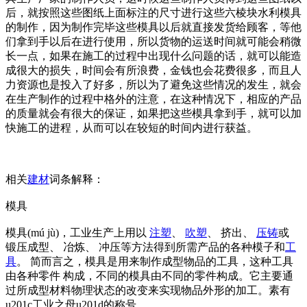
后，就按照这些图纸上面标注的尺寸进行这些六棱块水利模具
的制作，因为制作完毕这些模具以后就直接发货给顾客，等他
们拿到手以后在进行使用，所以货物的运送时间就可能会稍微
长一点，如果在施工的过程中出现什么问题的话，就可以能造
成很大的损失，时间会有所浪费，金钱也会花费很多，而且人
力资源也是投入了好多，所以为了避免这些情况的发生，就会
在生产制作的过程中格外的注意，在这种情况下，相应的产品
的质量就会有很大的保证，如果把这些模具拿到手，就可以加
快施工的进程，从而可以在较短的时间内进行获益。
相关
建材
词条解释：
模具
模具(mú jù)，工业生产上用以
注塑
、
吹塑
、 挤出、
压铸
或
锻压成型、 冶炼、 冲压等方法得到所需产品的各种模子和
工
具
。 简而言之，模具是用来制作成型物品的工具，这种工具
由各种零件 构成，不同的模具由不同的零件构成。它主要通
过所成型材料物理状态的改变来实现物品外形的加工。素有
u201c工业之母u201d的称号。