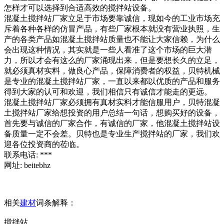
怎样才可以选择到合适高效的搅拌站设备。
混凝土搅拌站厂家立足于市场要靠诚信，现如今的工业市场充
斥着各种各样的仿冒产品，有些厂家根本就没有营业执照，生
产的各类产品如混凝土搅拌站质量也不能让大家信赖，为什么
会出现这种情况，其实就是一些人看准了这个市场的巨大潜
力，所以才会有这么的厂家涌现出来，但是要想长久的立足，
就必须真材实料，做良心产品，保障消费者的权益，贝特机械
是专业的混凝土搅拌站厂家，一直以来都以优质的产品和服务
得到大家的认可和欢迎，我们相信只有诚信才能走的更远。
混凝土搅拌站厂家必须拥有真材实料才能信服用户，贝特混凝
土搅拌站厂家给想投资的用户总结一句话，想购买好的设备，
首先要与诚信的厂家合作，有诚信的厂家，他混凝土搅拌站设
备质量一定不会差。贝特也是专业生产搅拌站的厂家，我们欢
迎各位投资商的莅临。
联系电话: ***
网址: beitebhz
相关
建材
词条解释：
搅拌站