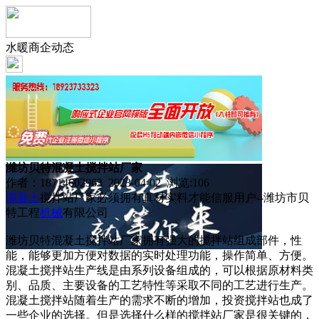
水暖商企动态
潍坊贝特混凝土搅拌站厂家
作者：18714602963 2023-04-02 浏览:
106
混凝土
搅拌站厂家必须拥有真材实料才能信服用户--潍坊市贝
特工程
机械
有限公司
潍坊贝特混凝土搅拌站厂家拥有强大的搅拌站组成部件，性
能，能够更加方便对数据的实时处理功能，操作简单、方便。
混凝土搅拌站生产线是由系列设备组成的，可以根据原材料类
别、品质、主要设备的工艺特性等采取不同的工艺进行生产。
混凝土搅拌站随着生产的需求不断的增加，投资搅拌站也成了
一些企业的选择。但是选择什么样的搅拌站厂家是很关键的，