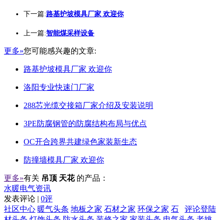
下一篇:
路基护坡模具厂家 欢迎你
上一篇:
智能煤采样设备
更多»
您可能感兴趣的文章:
路基护坡模具厂家 欢迎你
洛阳专业快速门厂家
288芯光缆交接箱厂家介绍及安装说明
3PE防腐钢管的防腐结构布局与优点
OC开合跨界共建绿色家装新生态
防撞墙模具厂家 欢迎你
更多»
有关
吊顶 天花
的产品：
水暖电气资讯
发表评论 |
0评
社区中心
暖气头条
地板之家
石材之家
环保之家
石
评论登陆
材头条
灯饰头条
防水头条
装修之家
家装头条
电气头条
老姚