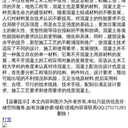
泛，不仅在各种土木工程中使用，就是造船业，机械工业，海
洋的开发，地热工程等，混凝土也是重要的材料。混凝土是一
种充满生命力的建筑材料。随着混凝土组成材料的不断发展，
人们对材料复合技术认识不断提高。对混凝土的性能要求不仅
仅局限于抗压强度，而是在立足强度的基础上，更加注重混凝
土的耐久性、变形性能等综合指标的平衡和协调。混凝土各项
性能指标的要求比以前更明确、细化和具体。同时，建筑设备
水平的提升，新型施工工艺的不断涌现和推广，使混凝土技术
适应了不同的设计、施工和使用要求，发展很快。混凝土并不
是一种孤立存在的单一材料。它离不开混凝土用原材料的发
展，离不开混凝土的工程应用对象的发展变化。应该从土木工
程大学科的角度来认真对待混凝土。混凝土配合比设计也是这
样，首先要分析工程项目的结构、构件特点、设计要求，预估
可能出现的不利情况和风险，立足当地原材料.然后采用科
学、合理、可行的技术线路、技术手段。配制出满足设计要
求、施工工艺要求和使用要求的优质混凝土。
【温馨提示】本文内容和图片为作者所有,本站只提供信息存
储空间服务,如有涉嫌抄袭/侵权/违规内容请联系QQ:275171283
删除！
打赏