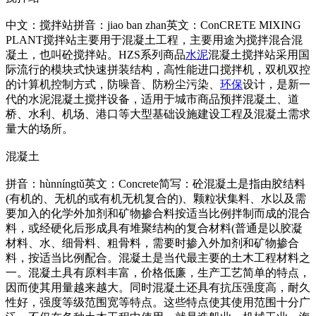
中文：搅拌站拼音：jiao ban zhan英文：Co
nCRETE MIXING
PLANT搅拌站主要用于混凝土工程，主要用途为搅拌混合混
凝土，也叫砼搅拌站。HZS系列商品
水泥
混凝土搅拌站采用国
际流行的模块式快速拼装结构，高性能进口搅拌机，双机双控
的计算机控制方式，防噪音、防粉尘污染、
环保
设计，是新一
代的水泥混凝土搅拌设备，适用于城市商品预拌混凝土、道
桥、水利、机场、港口等大型基础设施建设工程及混凝土需求
量大的场所。
混凝土
拼音：hùnníngtǔ英文：Concrete简写：砼混凝土是指由胶结料
(有机的、无机的或有机无机复合的)、颗粒状集料、水以及需
要加入的化学外加剂和矿物掺合料按适当比例拌制而成的混合
料，或经硬化后形成具有堆聚结构的复合材料(普通是以胶凝
材料、水、细骨料、粗骨料，需要时掺入外加剂和矿物掺合
料，按适当比例配合。混凝土是当代最主要的土木工程材料之
一。混凝土具有原料丰富，价格低廉，生产工艺简单的特点，
因而使其用量越来越大。同时混凝土还具有抗压强度高，耐久
性好，强度等级范围宽等特点。这些特点使其使用范围十分广