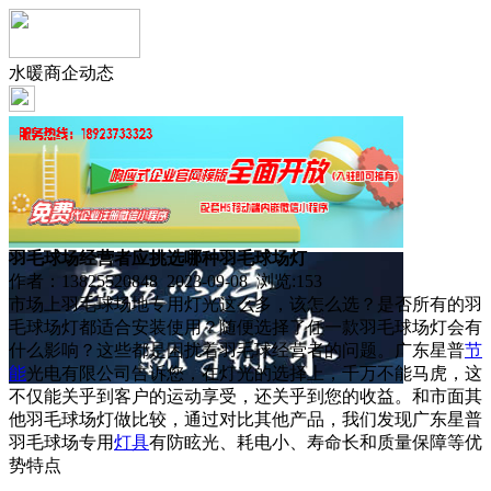
水暖商企动态
羽毛球场经营者应挑选哪种羽毛球场灯
作者：13825520848 2023-09-08 浏览:
153
市场上羽毛球场地专用灯光这么多，该怎么选？是否所有的羽
毛球场灯都适合安装使用？随便选择了任一款羽毛球场灯会有
什么影响？这些都是困扰着羽毛球经营者的问题。广东星普
节
能
光电有限公司告诉您，在灯光的选择上，千万不能马虎，这
不仅能关乎到客户的运动享受，还关乎到您的收益。和市面其
他羽毛球场灯做比较，通过对比其他产品，我们发现广东星普
羽毛球场专用
灯具
有防眩光、耗电小、寿命长和质量保障等优
势特点