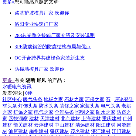
更多»
您可能感兴趣的文章:
路基护坡模具厂家 欢迎你
洛阳专业快速门厂家
288芯光缆交接箱厂家介绍及安装说明
3PE防腐钢管的防腐结构布局与优点
OC开合跨界共建绿色家装新生态
防撞墙模具厂家 欢迎你
更多»
有关
隔断 屏风
的产品：
水暖电气资讯
发表评论 |
0评
社区中心
暖气头条
地板之家
石材之家
环保之家
石
评论登陆
材头条
灯饰头条
防水头条
装修之家
家装头条
电气头条
老姚
之家
灯饰之家
电气之家
全景头条
照明之家
防水之家
防盗之
家
区快洞察
建材
天津建材
北京建材
上海建材
重庆建材
广州
建材
韶关建材
云浮建材
中山建材
清远建材
阳江建材
河源建
材
汕尾建材
梅州建材
肇庆建材
茂名建材
湛江建材
江门建材