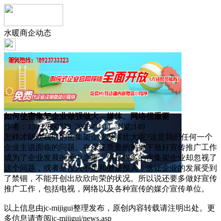
水暖商企动态
如何使密集架企业做强做大—媒体、网络很重要
作者：13932860779 2023-04-11 浏览:
149
怎样才能使我们的密集架企业发展壮大呢?这是我们任何一个
企业主说面临的问题。在保证质量的前提下做好宣传推广工作
成为了企业发展的重中之重。但是很多的密集架企业却忽视了
这个问题，或者是投入不足和微量投入，这让企业的发展受到
了禁锢，不能开创出欣欣向荣的状况。所以说还要多做好宣传
推广工作，包括电视，网络以及各种宣传的媒介宣传单位。
以上信息由jc-mijigui整理发布，原创内容转载请注明出处。更
多信息请查阅jc-mijigui/news.asp