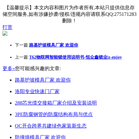
【温馨提示】本文内容和图片为作者所有,本站只提供信息存
储空间服务,如有涉嫌抄袭/侵权/违规内容请联系QQ:275171283
删除！
打赏
下一篇:
路基护坡模具厂家 欢迎你
上一篇:
T62物联网智能锁使用说明书-恒众鑫锁业|z-enjoy
更多»
您可能感兴趣的文章:
路基护坡模具厂家 欢迎你
洛阳专业快速门厂家
288芯光缆交接箱厂家介绍及安装说明
3PE防腐钢管的防腐结构布局与优点
OC开合跨界共建绿色家装新生态
防撞墙模具厂家 欢迎你