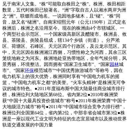
见于南宋人文集。“株”可能取自株田之“株”。株洲、株田相距
数里，五代时株田已较著名。“洲”字取自古人以湘水两岸为洲
之“洲”。联缀而成地名。一说因地多槠木，且“槠”、“株”同
音，故又名“槠洲”。自南宋绍熙元年（公元1190年）正式定名
株洲后，株洲之名沿用至今。现在的株洲由4个市辖城区、一
个两型社会示范区、一个国家级高新区及醴陵市、株洲县、攸
县、茶陵县、炎陵县组成，辖134个乡镇（街道）。分芦淞
区、荷塘区、石峰区、天元区四个行政区，及云龙示范区。其
中，天元区因在株洲湘江西侧，习惯性称之为河西，其余三区
笼统地称之为河东。株洲地处亚热带地区，全年气候分明，风
景秀丽，环境整洁。因而拥有“国家卫生城市”、“国家
园林
城
市”、“国家
环保
模范城市”“中国优秀旅游城市“等称号，因在
电力机车上的强大优势，株洲同时享有”中国电力机车的摇
篮，“中国电力机车之都”的美誉。“火车头精神"是株洲无可争
议的城市特色。●2011年度福布斯中国大陆最佳商业城市排行
榜，株洲位列大陆地区第68位。省内第2位●2010年株洲荣
获“中国十大最具投资价值城市”称号●2011年株洲荣膺“中国十
大地级活力城市”称号●2011年“中国城市综合竞争力排行榜”，
株洲位列全国第64位，省内第2位，中部非省会城市第3位●株
洲是一座以现代工业文明为特征的生态宜居城市以及推动世界
轨道交通发展的中国力量