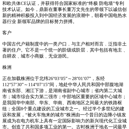
和欧共体CE认证，并获得符合国家标准的“终极 防电墙”专利
技术认证。如今，鼎新在董事长董万文先生的带领下以诚信创
新的精神积极投入到中国经济发展的浪潮中，朝着中国电热水
器行业 新领军品牌的目标努力拼搏。
客户
中国古代户籍制度中的一类户口﹐与主户相对而言﹐泛指非土
著的住户。它不是一个统一的阶级或阶层﹐其中包括有地主﹑
自耕农﹑城市小商贩﹑无业游民。
株洲
正在加载株洲位于北纬26°03’05”～28°01’07”，东经
112°57’30”～114°07’15”间，地处中华人民共和国中部腹地湖
南省东部、湘江下游，是湖南省副中心城市；省内第二大城
市；城市综合实力第二强市；中部地区重要的区域中心城市；
是我国华中南部、华东、华南、西南地区之间最大的铁路枢
纽；全国8个重点建设的工业城市之一。经过半个多世纪的建
设和发展，“被火车拖来的城市”株洲由一个昔日的边陲小镇发
展成为在电力机车上具有一定国际影响力的新兴现代化工业城
市。创造了共和国多项工业的第一。古时株洲于地名一词最早