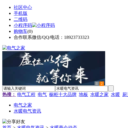
社区中心
手机版
二维码
小程序码
购物车
(
0
)
合作联系微信/QQ/电话：18923733323
1
2
热搜：
电气工程
电气
橱柜十大品牌
地板
水暖之家
水暖
厨
电气之家
水暖电气资讯
首页
>
水暖电气资讯
>
水暖商企动态