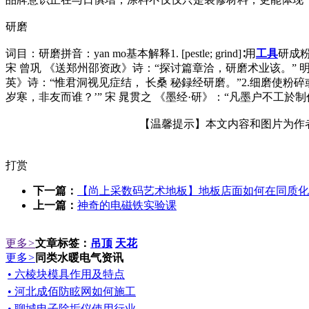
研磨
词目：研磨拼音：yan mo基本解释1. [pestle; grind]∶用
工具
研成粉
宋 曾巩 《送郑州邵资政》诗：“探讨篇章洽，研磨术业该。”
英》诗：“惟君洞视见症结， 长桑 秘録经研磨。”2.细磨使粉碎
岁寒，非友而谁？’” 宋 晁贯之 《墨经·研》：“凡墨户不工
【温馨提示】本文内容和图片为作者所
打赏
下一篇：
【尚上采数码艺术地板】地板店面如何在同质化
上一篇：
神奇的电磁铁实验课
更多
>
文章标签：
吊顶
天花
更多
>
同类水暖电气资讯
• 六棱块模具作用及特点
• 河北成佰防眩网如何施工
• 聊城电子除垢仪使用行业