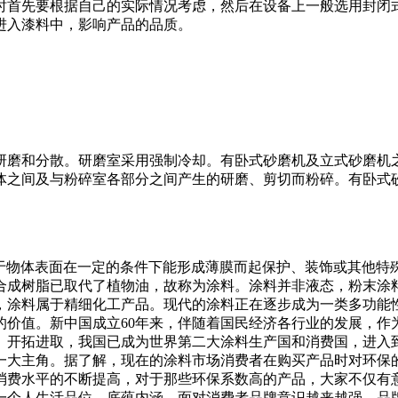
时首先要根据自己的实际情况考虑，然后在设备上一般选用封闭
进入漆料中，影响产品的品质。
研磨和分散。研磨室采用强制冷却。有卧式砂磨机及立式砂磨机
体之间及与粉碎室各部分之间产生的研磨、剪切而粉碎。有卧式
于物体表面在一定的条件下能形成薄膜而起保护、装饰或其他特
合成树脂已取代了植物油，故称为涂料。涂料并非液态，粉末涂
，涂料属于精细化工产品。现代的涂料正在逐步成为一类多功能
的价值。新中国成立60年来，伴随着国民经济各行业的发展，作
、开拓进取，我国已成为世界第二大涂料生产国和消费国，进入
一大主角。据了解，现在的涂料市场消费者在购买产品时对环保
消费水平的不断提高，对于那些环保系数高的产品，大家不仅有
一个人生活品位、底蕴内涵。面对消费者品牌意识越来越强，品