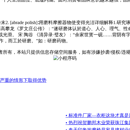
末2. [abrade polish]∶用磨料摩擦器物使变得光洁详细解
 明高攀龙《罗文庄公传》：“遂研磨体认於道心、人心、理气、性命
或光滑。 宋 陶谷 《清异录·璧友》：“余家世寳一砚……背阴有
於制作，而工於研磨。”如：研磨药物。
有，本站只提供信息存储空间服务，如有涉嫌抄袭/侵权/违规内容请
严重的情形下取得优势
• 标准件厂家—衣柜这块才真
• 热烈祝贺鹏邦木业荣获珠江集团
• 春天印象按摩椅是家具建材