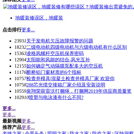
地暖装修误区，地暖装
点击排行
更多...
2393
1
关于发电机欠压故障报警的问题
1823
2
二级电动机四级电动机与六级电动机有什么区别
1536
3
凌格风螺杆空压机保养密码
1290
4
太阳能和风能的结合-风光互补
1215
5
如何确定气动隔膜泵配多大的空压机
1117
6
断桥铝门窗材质的6个指标
1075
7
检查井模具|混凝土检查井模具厂家 欢迎你
1075
8
288芯光缆交接箱厂家介绍及安装说明
1055
9
泉翔荣获雷沃打捆绳，打捆网2019年供应商质量奖
1029
10
喷塑与电泳漆有什么不同?
更多...
更多...
最新视频
更多...
推荐产品
更多...
老姚之家
|
全景头条
|
照明之家
|
防水之家
|
防盗之家
|
区快洞察