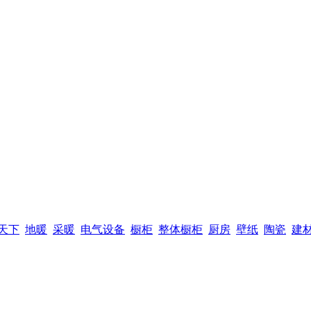
天下
地暖
采暖
电气设备
橱柜
整体橱柜
厨房
壁纸
陶瓷
建