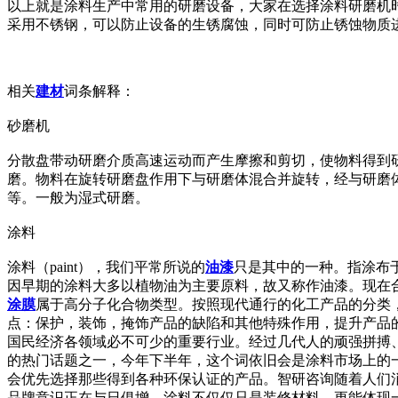
以上就是涂料生产中常用的研磨设备，大家在选择涂料研磨机
采用不锈钢，可以防止设备的生锈腐蚀，同时可防止锈蚀物质
相关
建材
词条解释：
砂磨机
分散盘带动研磨介质高速运动而产生摩擦和剪切，使物料得到
磨。物料在旋转研磨盘作用下与研磨体混合并旋转，经与研磨
等。一般为湿式研磨。
涂料
涂料（paint），我们平常所说的
油漆
只是其中的一种。指涂布
因早期的涂料大多以植物油为主要原料，故又称作油漆。现在
涂膜
属于高分子化合物类型。按照现代通行的化工产品的分类
点：保护，装饰，掩饰产品的缺陷和其他特殊作用，提升产品
国民经济各领域必不可少的重要行业。经过几代人的顽强拼搏
的热门话题之一，今年下半年，这个词依旧会是涂料市场上的
会优先选择那些得到各种环保认证的产品。智研咨询随着人们
品牌意识正在与日俱增，涂料不仅仅只是装修材料，更能体现