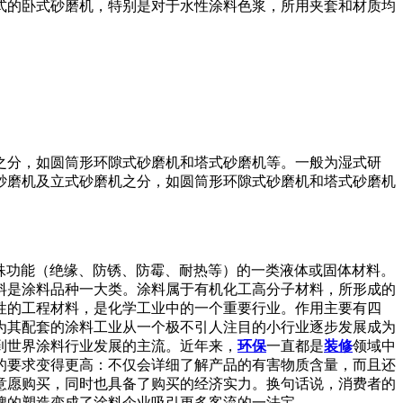
式的卧式砂磨机，特别是对于水性涂料色浆，所用夹套和材质均
之分，如圆筒形环隙式砂磨机和塔式砂磨机等。一般为湿式研
砂磨机及立式砂磨机之分，如圆筒形环隙式砂磨机和塔式砂磨机
殊功能（绝缘、防锈、防霉、耐热等）的一类液体或固体材料。
料是涂料品种一大类。涂料属于有机化工高分子材料，所形成的
性的工程材料，是化学工业中的一个重要行业。作用主要有四
为其配套的涂料工业从一个极不引人注目的小行业逐步发展成为
到世界涂料行业发展的主流。近年来，
环保
一直都是
装修
领域中
的要求变得更高：不仅会详细了解产品的有害物质含量，而且还
意愿购买，同时也具备了购买的经济实力。换句话说，消费者的
牌的塑造变成了涂料企业吸引更多客流的一法宝。