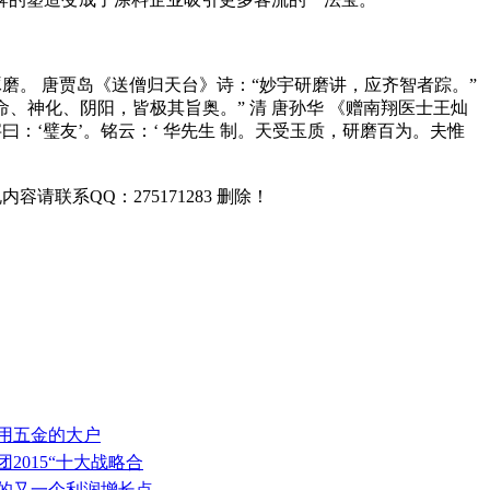
释1.研究琢磨。 唐贾岛《送僧归天台》诗：“妙宇研磨讲，应齐智者踪。”
、神化、阴阳，皆极其旨奥。” 清 唐孙华 《赠南翔医士王灿
字曰：‘璧友’。铭云：‘ 华先生 制。天受玉质，研磨百为。夫惟
联系QQ：275171283 删除！
是用五金的大户
2015“十大战略合
业的又一个利润增长点