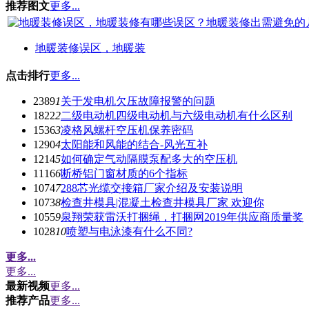
推荐图文
更多...
地暖装修误区，地暖装
点击排行
更多...
2389
1
关于发电机欠压故障报警的问题
1822
2
二级电动机四级电动机与六级电动机有什么区别
1536
3
凌格风螺杆空压机保养密码
1290
4
太阳能和风能的结合-风光互补
1214
5
如何确定气动隔膜泵配多大的空压机
1116
6
断桥铝门窗材质的6个指标
1074
7
288芯光缆交接箱厂家介绍及安装说明
1073
8
检查井模具|混凝土检查井模具厂家 欢迎你
1055
9
泉翔荣获雷沃打捆绳，打捆网2019年供应商质量奖
1028
10
喷塑与电泳漆有什么不同?
更多...
更多...
最新视频
更多...
推荐产品
更多...