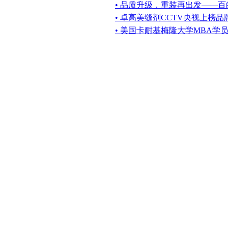
• 品质升级，重装再出发——
• 卓高美缝剂CCTV央视上榜品
• 美国卡耐基梅隆大学MBA学