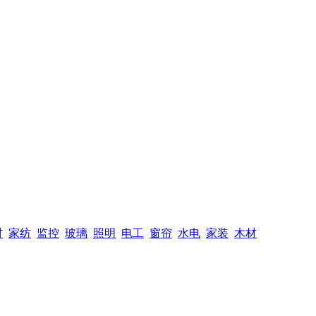
材
家纺
监控
玻璃
照明
电工
窗帘
水电
家装
木材