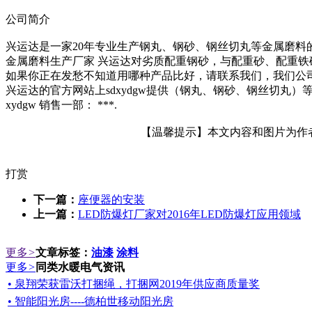
公司简介
兴运达是一家20年专业生产钢丸、钢砂、钢丝切丸等金属磨料
金属磨料生产厂家 兴运达对劣质配重钢砂，与配重砂、配重铁
如果你正在发愁不知道用哪种产品比好，请联系我们，我们公
兴运达的官方网站上sdxydgw提供（钢丸、钢砂、钢丝切
xydgw 销售一部： ***.
【温馨提示】本文内容和图片为作者所
打赏
下一篇：
座便器的安装
上一篇：
LED防爆灯厂家对2016年LED防爆灯应用领域
更多
>
文章标签：
油漆
涂料
更多
>
同类水暖电气资讯
• 泉翔荣获雷沃打捆绳，打捆网2019年供应商质量奖
• 智能阳光房----德柏世移动阳光房