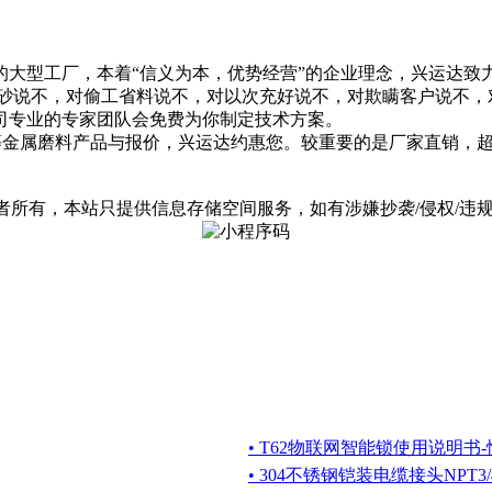
的大型工厂，本着“信义为本，优势经营”的企业理念，兴运达致
砂说不，对偷工省料说不，对以次充好说不，对欺瞒客户说不，对
司专业的专家团队会免费为你制定技术方案。
丸）等金属磨料产品与报价，兴运达约惠您。较重要的是厂家直销
有，本站只提供信息存储空间服务，如有涉嫌抄袭/侵权/违规内容请
• T62物联网智能锁使用说明书-恒众
• 304不锈钢铠装电缆接头NPT3/