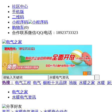
社区中心
手机版
二维码
小程序码
购物车
(
0
)
合作联系微信/QQ/电话：18923733323
1
2
热搜：
电气工程
电气
橱柜十大品牌
地板
水暖之家
水暖
厨
电气之家
水暖电气资讯
首页
>
水暖电气资讯
>
水暖商企动态