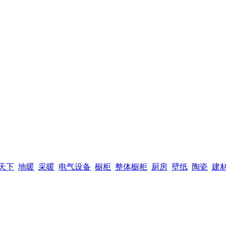
天下
地暖
采暖
电气设备
橱柜
整体橱柜
厨房
壁纸
陶瓷
建