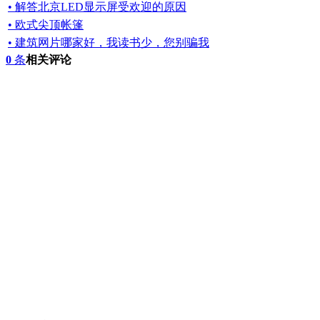
• 解答北京LED显示屏受欢迎的原因
• 欧式尖顶帐篷
• 建筑网片哪家好，我读书少，您别骗我
0
条
相关评论