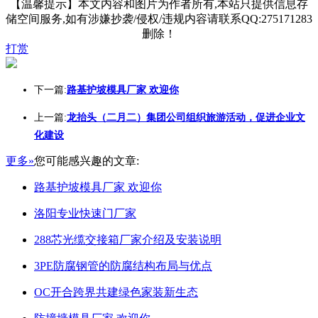
【温馨提示】本文内容和图片为作者所有,本站只提供信息存
储空间服务,如有涉嫌抄袭/侵权/违规内容请联系QQ:275171283
删除！
打赏
下一篇:
路基护坡模具厂家 欢迎你
上一篇:
龙抬头（二月二）集团公司组织旅游活动，促进企业文
化建设
更多»
您可能感兴趣的文章:
路基护坡模具厂家 欢迎你
洛阳专业快速门厂家
288芯光缆交接箱厂家介绍及安装说明
3PE防腐钢管的防腐结构布局与优点
OC开合跨界共建绿色家装新生态