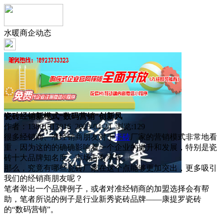
水暖商企动态
瓷砖经销新模式“数码营销”创新风
作者：13801313016 2023-04-24 浏览:
129
很多经销商、准经销商朋友对于
瓷砖
厂家的营销模式非常地看
重，因为这的的确确影响着一个企业的提升和发展，特别是瓷
砖十大品牌知名度、市场占有率等。
那么，究竟有哪些瓷砖厂家在这个点能够更加突出，更多吸引
我们的经销商朋友呢？
笔者举出一个品牌例子，或者对准经销商的加盟选择会有帮
助，笔者所说的例子是行业新秀瓷砖品牌——康提罗瓷砖
的“数码营销”。