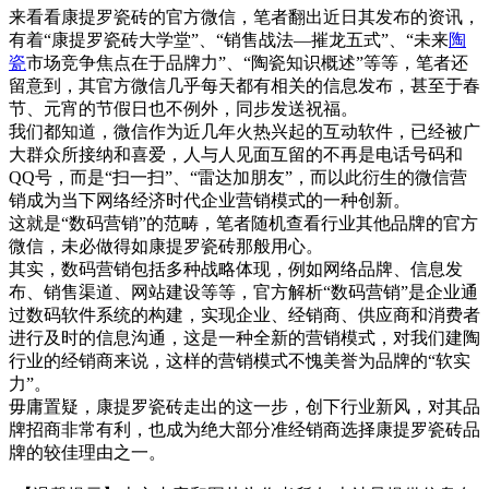
来看看康提罗瓷砖的官方微信，笔者翻出近日其发布的资讯，
有着“康提罗瓷砖大学堂”、“销售战法—摧龙五式”、“未来
陶
瓷
市场竞争焦点在于品牌力”、“陶瓷知识概述”等等，笔者还
留意到，其官方微信几乎每天都有相关的信息发布，甚至于春
节、元宵的节假日也不例外，同步发送祝福。
我们都知道，微信作为近几年火热兴起的互动软件，已经被广
大群众所接纳和喜爱，人与人见面互留的不再是电话号码和
QQ号，而是“扫一扫”、“雷达加朋友”，而以此衍生的微信营
销成为当下网络经济时代企业营销模式的一种创新。
这就是“数码营销”的范畴，笔者随机查看行业其他品牌的官方
微信，未必做得如康提罗瓷砖那般用心。
其实，数码营销包括多种战略体现，例如网络品牌、信息发
布、销售渠道、网站建设等等，官方解析“数码营销”是企业通
过数码软件系统的构建，实现企业、经销商、供应商和消费者
进行及时的信息沟通，这是一种全新的营销模式，对我们建陶
行业的经销商来说，这样的营销模式不愧美誉为品牌的“软实
力”。
毋庸置疑，康提罗瓷砖走出的这一步，创下行业新风，对其品
牌招商非常有利，也成为绝大部分准经销商选择康提罗瓷砖品
牌的较佳理由之一。