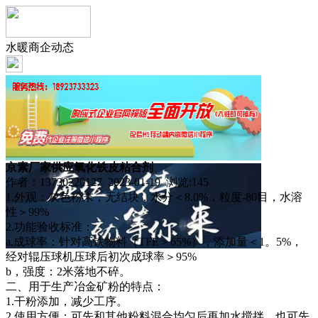
水暖商企动态
京素厂家供应氧化铁皮粘合剂
作者：13730220127 2023-01-19 浏览:
145
1.外观：灰色粉末，无结块，水分＜8.0%，粒度-80目，水溶
性＞99%
2.功能验收标准：
a,成球率：针对高铁物料（TFE＞65%），添加量＜1。5%，
经对辊压球机压球后初次成球率＞95%
b，强度：2米落地不碎。
二、用于生产冶金矿粉的特点：
1.干粉添加，减少工序。
2.使用方便：可先和其他粉料混合均匀后再加水搅拌，也可先