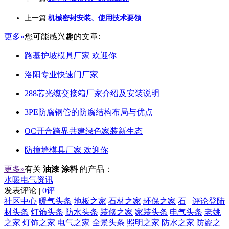
上一篇:
机械密封安装、使用技术要领
更多»
您可能感兴趣的文章:
路基护坡模具厂家 欢迎你
洛阳专业快速门厂家
288芯光缆交接箱厂家介绍及安装说明
3PE防腐钢管的防腐结构布局与优点
OC开合跨界共建绿色家装新生态
防撞墙模具厂家 欢迎你
更多»
有关
油漆 涂料
的产品：
水暖电气资讯
发表评论 |
0评
社区中心
暖气头条
地板之家
石材之家
环保之家
石
评论登陆
材头条
灯饰头条
防水头条
装修之家
家装头条
电气头条
老姚
之家
灯饰之家
电气之家
全景头条
照明之家
防水之家
防盗之