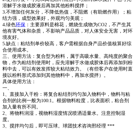
溶解于水做成胶液后再加其他粉料搅拌；
3.不增加任何灰分，不降低热值，不阻燃（有助燃作用）；粘
结力强，成型效果好，外观均匀美观；
4.绿色
环保
：主要原料是棉花，燃烧生成物为CO2，不产生其
他有害气体和杂质，不影响产品品质，对人体安全无害，对环
境友好。
5.缺点：粘结剂单价较高，客户需根据自身产品价值核算好综
合使用成本。
三、使用方法：复合型为粉料，属于高吸水量、高纯度的聚合
物，作为粘结剂使用时，应先溶解于水做成胶体后再添加到粉
料中去，可以有效发挥较大粘结效力。（有些客户在使用时直
接以粉料形式添加到其他物料中，再加水搅拌）。
具体使用方法：
一、
1、直接加入干粉：将复合粘结剂均匀加入物料中，物料与粘
合剂的比例一般为100:1。根据物料粒度，比表面积，粘合剂
加入量有所不同。
2、将物料润湿，视物料湿度情况喷洒适量水。注意控制湿
度。
3、搅拌均匀后，即可压球。球团技术咨询邢经理 ***