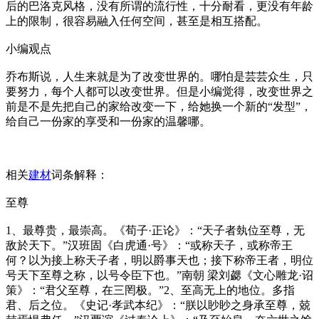
后的巴洛克风格，没有所谓的流行性，十分耐看，更没有年龄
上的限制，很容易融入任何空间，甚至是相互搭配。
小编观点
乔布斯说，人生来就是为了改变世界的。哪怕是芸芸众生，只
要努力，每个人都可以改变世界。但是小编觉得，改变世界之
前是不是先把自己的家给改变一下，给她换一个新的“发型”，
给自己一份家的享受和一份家的温馨哪。
相关
建材
词条解释：
至尊
1、最尊贵，最崇高。《荀子·正论》：“天子者埶位至尊，无
敌於天下。”汉班固《白虎通·号》：“或称天子，或称帝王
何？以为接上称天子者，明以爵事天也；接下称帝王者，明位
号天下至尊之称，以号令臣下也。”南朝 梁刘勰《文心雕龙·诏
策》：“君父至尊，在三罔极。”2、至高无上的地位。多指
君、后之位。《史记·孝武本纪》：“朕以眇眇之身承至尊，兢