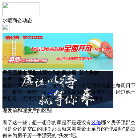
水暖商企动态
帝王至尊全屋集成顶给你的家从新“剪个头发”
作者：qlt88 2022-12-11 浏览:
142
前段时间据外媒报道，纽约街头有一名亚裔小伙总在每周日下
午，带着一整套理发
工具
为街头流浪汉理发塑造型。经过他一
手打造，流浪汉判若两人，理完发后“帅到掉渣”。
理发前和理发后的区别
看了这一些，想一想你的家是不是还没有
装修
哪？房子顶部空
间是否还是空白的哪？那么就来看看帝王至尊的“理发师”是如
何来为房子剪一手漂亮的“头发”吧。