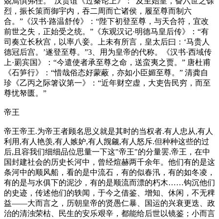
兢焉惧弗任。”汉贾谊《过秦论上》：“及至始皇，奋六世之馀
烈，振长策而御宇内，吞二周而亡诸侯，履至尊而制六
合。”《汉书·路温舒传》：“陛下初登至尊，与天合符，宜改
前世之失，正始受之统。”《东观汉记·明德马皇后传》：“有
司奏立长秋宫，以率八妾。上未有所言，皇太后曰：‘马贵人
德冠后宫。’遂登至尊。”3、用为皇帝的代称。《汉书·西域传
上·罽宾国》：“今遣使者承至尊之命，送蛮夷之贾。” 唐杜甫
《石笋行》：“惜哉俗态好蒙蔽，亦如小臣媚至尊。” 清龚自
珍《乙丙之际箸议第一》：“近年财空虚，大吏告民穷，而至
尊忧帑匮。”
帝王
帝王帝王.为帝王者顾名思义就是其时的当权者.有人忠从,有人
利用,有人艳羡,有人嫉妒,有人觊觎,有人怒斥.但种种这些的过
后,且容我们细细品位思量一下这"帝王"的分量罢.帝王，在中
国封建社会的历史长河中，曾经煊赫两千余年。他们有的是这
条河中的顺风船，看的是中流石，有的似春汛，有的如冬凌，
有的是与水俱下的泥沙，有的是顺流而漂的朽木……钩沉他们
的史迹，传述他们的轶闻，于今之借鉴、增知、休闲，不无稗
益——大而言之，历朝皇帝的贤愚仁暴、国运的兴衰更迭、政
治的清浊荣枯、民生的安乐艰辛，都能给后世以镜鉴；小而言