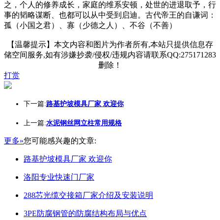
之，个人的修养成长，家庭的维系安顿，处世的进退取予，行
事的韬略谋断、也都可以从中受到启迪。古代帝王的自谦词：
孤（小国之君）、寡（少德之人）、不谷（不善）
【温馨提示】本文内容和图片为作者所有,本站只提供信息存
储空间服务,如有涉嫌抄袭/侵权/违规内容请联系QQ:275171283
删除！
打赏
下一篇:
路基护坡模具厂家 欢迎你
上一篇:
水泥钢丝网立柱常用规格
更多»
您可能感兴趣的文章:
路基护坡模具厂家 欢迎你
洛阳专业快速门厂家
288芯光缆交接箱厂家介绍及安装说明
3PE防腐钢管的防腐结构布局与优点