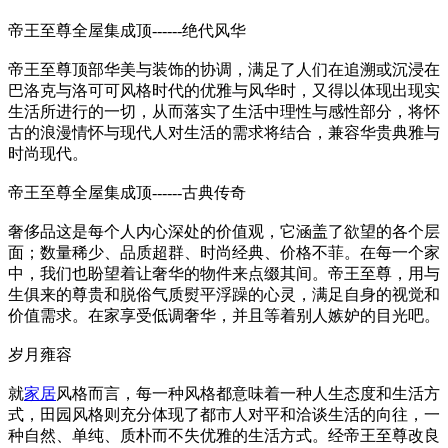
帝王至尊全屋集成顶------绝代风华
帝王至尊顶部华美与装饰的协调，满足了人们在追溯或沉浸在
巴洛克与洛可可风格时代的优雅与风华时，又得以体现出现实
生活所进行的一切，从而落实了生活中理性与感性部分，将怀
古的浪漫情怀与现代人对生活的需求将结合，兼容华贵典雅与
时尚现代。
帝王至尊全屋集成顶------古典传奇
奢侈品这是每个人内心深处的价值观，它涵盖了欲望的各个层
面；数量稀少、品质超群、时尚经典、价格不菲。在每一个家
中，我们也盼望着让奢华的物件来点缀其间。帝王至尊，用与
生俱来的尊贵和脱俗气质熨平浮躁的心灵，满足自身的视觉和
价值需求。在家享受低调奢华，并且等着别人嫉妒的目光吧。
岁月雍容
就
家居
风格而言，每一种风格都意味着一种人生态度和生活方
式，田园风格则充分体现了都市人对平和洽谈生活的向往，一
种自然、单纯、质朴而不失优雅的生活方式。经帝王至尊改良