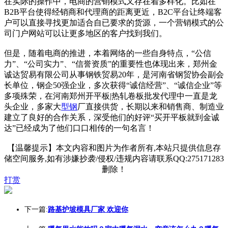
在实际的操作中，电商的营销模式又存在着多样化。比如在
B2B平台使得经销商和代理商的距离更近，B2C平台让终端客
户可以直接寻找更加适合自已要求的货源，一个营销模式的公
司门户网站可以让更多地区的客户找到我们。
但是，随着电商的推进，本着网络的一些自身特点，“公信
力”、“公司实力”、“信誉资质”的重要性也体现出来，郑州金
诚达贸易有限公司从事钢铁贸易20年，是河南省钢贸协会副会
长单位，钢企50强企业，多次获得“诚信经营”、“诚信企业”等
多项殊荣，在河南郑州开平板|热轧卷板批发代理中一直是龙
头企业，多家大
型钢
厂直接供货，长期以来和销售商、制造业
建立了良好的合作关系，深受他们的好评“买开平板就到金诚
达”已经成为了他们口口相传的一句名言！
【温馨提示】本文内容和图片为作者所有,本站只提供信息存
储空间服务,如有涉嫌抄袭/侵权/违规内容请联系QQ:275171283
删除！
打赏
下一篇:
路基护坡模具厂家 欢迎你