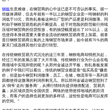
钢板
生意难做，在钢贸商的心中这已是不可否认的事实。据一
些媒体调研，仅去年就有一半以上的钢贸企业卖一吨钢材的利
润低于10元，而热轧卷板这种出厂型的产品更是利润微薄。同
时由于钢铁贸易危机的不断提高，处于对危险的防范银行持续
压缩对钢贸商的信贷投放，有的抽贷幅度超出了10％以上，这
也使得本身就需要大量资金流动的钢铁贸易商雪上加霜。就拿
昔日钢铁贸易商云集的上海钢贸市场来讲，如今就有70％的商
家关门或选择其他行业进行转型。
在传统钢铁贸易方式沉沦的这三年里，钢铁电商却悄然兴起，
经过三年的发展占据了大片市场。传统钢铁行业为什么会在电
商领域中实现井喷的呢？从郑州金诚达开平板，热轧卷板发展
的例子中我们可以看出，传统的钢贸业都是靠“低买高卖”赚差
价，但是如今钢贸利润微薄，员工，仓储，物流等等一系列原
因都使得这微薄的利润所剩无几。所以郑州金诚达钢贸想到了
从‘倒爷’走向‘服务商’，从搏行情转向提供物资配送、贸易共
赢；从区域供货向全国供货，网络的使用使得地域的差距消
失，而客户的选择也就更加的多样话，这恰恰是电商可以发挥
的空间。”