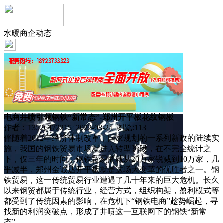
水暖商企动态
电商井喷引领钢铁“新常态”-郑州开平板花纹钢板
作者：13526472215 2022-08-24 浏览:
113
伴随着2012年经济体制改革，国家规划的一系列新政的陆续实
施，我国的钢铁贸易市场就进入转型阶段，在不完全统计之
下，仅三年的时间，钢铁贸易商就从20万家锐减到10万家，几
乎减半，郑州金诚达开平板就是这场大变革的优胜者之一。钢
铁贸易，这一传统贸易行业遭遇了几十年来的巨大危机。长久
以来钢贸都属于传统行业，经营方式，组织构架，盈利模式等
都受到了传统因素的影响，在危机下“钢铁电商”趁势崛起，寻
找新的利润突破点，形成了井喷这一互联网下的钢铁“新常
态”。