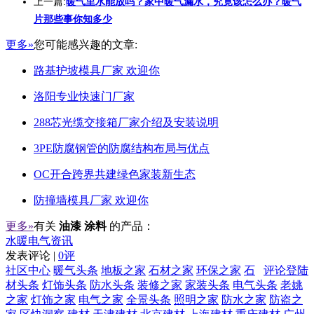
上一篇:
暖气里水能放吗？家中暖气漏水，究竟该怎么办？暖气
片那些事你知多少
更多»
您可能感兴趣的文章:
路基护坡模具厂家 欢迎你
洛阳专业快速门厂家
288芯光缆交接箱厂家介绍及安装说明
3PE防腐钢管的防腐结构布局与优点
OC开合跨界共建绿色家装新生态
防撞墙模具厂家 欢迎你
更多»
有关
油漆 涂料
的产品：
水暖电气资讯
发表评论 |
0评
社区中心
暖气头条
地板之家
石材之家
环保之家
石
评论登陆
材头条
灯饰头条
防水头条
装修之家
家装头条
电气头条
老姚
之家
灯饰之家
电气之家
全景头条
照明之家
防水之家
防盗之