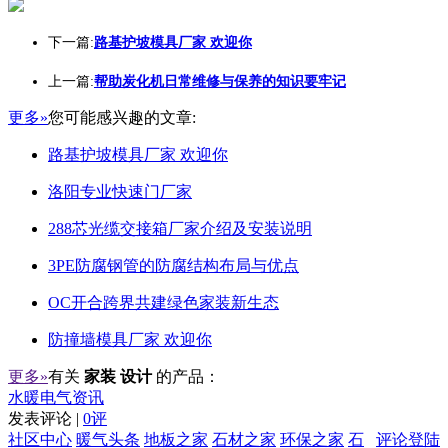
下一篇:
路基护坡模具厂家 欢迎你
上一篇:
帮助炭化机日常维修与保养的知识要牢记
更多»
您可能感兴趣的文章:
路基护坡模具厂家 欢迎你
洛阳专业快速门厂家
288芯光缆交接箱厂家介绍及安装说明
3PE防腐钢管的防腐结构布局与优点
OC开合跨界共建绿色家装新生态
防撞墙模具厂家 欢迎你
更多»
有关
家装 设计
的产品：
水暖电气资讯
发表评论 |
0评
社区中心
暖气头条
地板之家
石材之家
环保之家
石
评论登陆