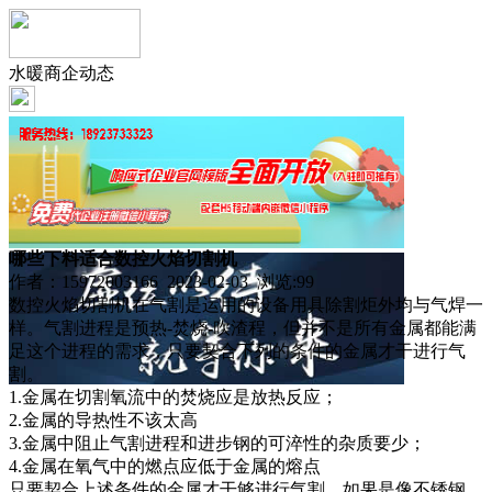
水暖商企动态
哪些下料适合数控火焰切割机
作者：15972003166 2023-02-03 浏览:
99
数控火焰切割机在气割是运用的设备用具除割炬外均与气焊一
样。气割进程是预热-焚烧-吹渣程，但并不是所有金属都能满
足这个进程的需求，只要契合下列的条件的金属才干进行气
割。
1.金属在切割氧流中的焚烧应是放热反应；
2.金属的导热性不该太高
3.金属中阻止气割进程和进步钢的可淬性的杂质要少；
4.金属在氧气中的燃点应低于金属的熔点
只要契合上述条件的金属才干够进行气割，如果是像不锈钢、