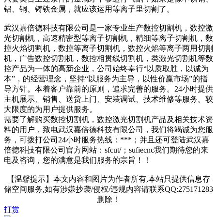
铝、铜、铸铁金属，就应该运用等离子里切割了。
武汉嘉倍德科技有限公司是一家专业生产数控切割机，数控激
光切割机，高速精密型等离子切割机，精细等离子切割机，数
控火焰切割机，数控等离子切割机，数控火焰等离子两用切割
机，广告数控切割机，数控相贯线切割机，类激光切割机等数
控产品为一体的高新企业，公司始终奉行“以质取胜，以诚为
本”，的经营理念，坚持“以服务为主导，以性价赢市场”的指
导方针。本着客户靠前的原则，追求完善的服务。24小时提供
主机展示、销售、送货上门、安装调试、技术维修等服务。较
大限度的为用户提供服务。
需要了解购买数控切割机，数控激光切割机产品及相关技术资
料的用户，致电武汉嘉倍德科技有限公司，我们将竭诚为您服
务，可拨打公司24小时服务热线：***；并且还可登陆武汉嘉
倍德科技有限公司官方网站：sfcut/；sufiecnc我们期待您的来
电及咨询，您的满意是我们服务的宗旨！！
【温馨提示】本文内容和图片为作者所有,本站只提供信息存
储空间服务,如有涉嫌抄袭/侵权/违规内容请联系QQ:275171283
删除！
打赏