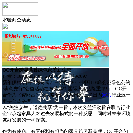
水暖商企动态
OC开合跨界共建绿色家装新生态
作者：18938282783 2023-09-10 浏览:
897
新年伊始，由《傢财富》主办的“2017中国TIF峰会暨绿色公约
·满意先行”公益活动在东莞厚街国际大酒店隆重举行。OC开
合作为《傢财富》的战略合作方共同见证了国内
家具
行业这一
重要公益举措。
以“关注众生，道德共享”为主旨，本次公益活动旨在联合行业
企业唤起家具人对过去发展模式的一种反思，同时对未来环境
友好发展的一种探索。
作为有使命、有责任和有担当的家具跨界新品牌，OC开合的