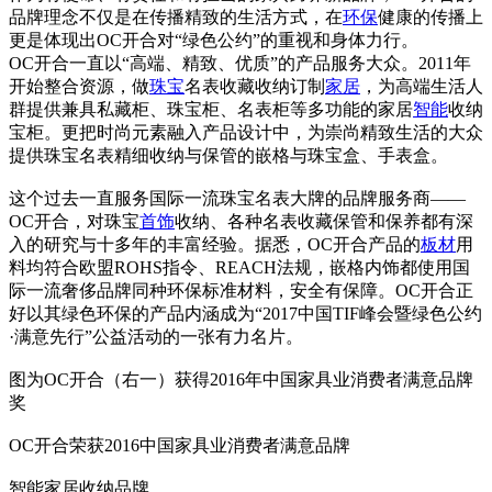
品牌理念不仅是在传播精致的生活方式，在
环保
健康的传播上
更是体现出OC开合对“绿色公约”的重视和身体力行。
OC开合一直以“高端、精致、优质”的产品服务大众。2011年
开始整合资源，做
珠宝
名表收藏收纳订制
家居
，为高端生活人
群提供兼具私藏柜、珠宝柜、名表柜等多功能的家居
智能
收纳
宝柜。更把时尚元素融入产品设计中，为崇尚精致生活的大众
提供珠宝名表精细收纳与保管的嵌格与珠宝盒、手表盒。
这个过去一直服务国际一流珠宝名表大牌的品牌服务商——
OC开合，对珠宝
首饰
收纳、各种名表收藏保管和保养都有深
入的研究与十多年的丰富经验。据悉，OC开合产品的
板材
用
料均符合欧盟ROHS指令、REACH法规，嵌格内饰都使用国
际一流奢侈品牌同种环保标准材料，安全有保障。OC开合正
好以其绿色环保的产品内涵成为“2017中国TIF峰会暨绿色公约
·满意先行”公益活动的一张有力名片。
图为OC开合（右一）获得2016年中国家具业消费者满意品牌
奖
OC开合荣获2016中国家具业消费者满意品牌
智能家居收纳品牌