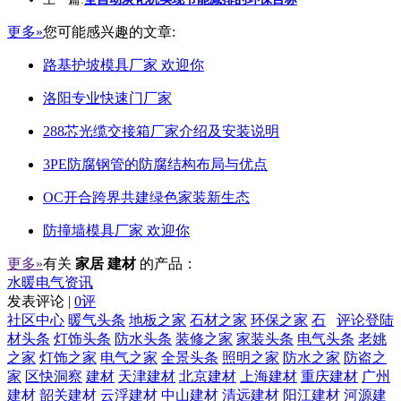
更多»
您可能感兴趣的文章:
路基护坡模具厂家 欢迎你
洛阳专业快速门厂家
288芯光缆交接箱厂家介绍及安装说明
3PE防腐钢管的防腐结构布局与优点
OC开合跨界共建绿色家装新生态
防撞墙模具厂家 欢迎你
更多»
有关
家居 建材
的产品：
水暖电气资讯
发表评论 |
0评
社区中心
暖气头条
地板之家
石材之家
环保之家
石
评论登陆
材头条
灯饰头条
防水头条
装修之家
家装头条
电气头条
老姚
之家
灯饰之家
电气之家
全景头条
照明之家
防水之家
防盗之
家
区快洞察
建材
天津建材
北京建材
上海建材
重庆建材
广州
建材
韶关建材
云浮建材
中山建材
清远建材
阳江建材
河源建