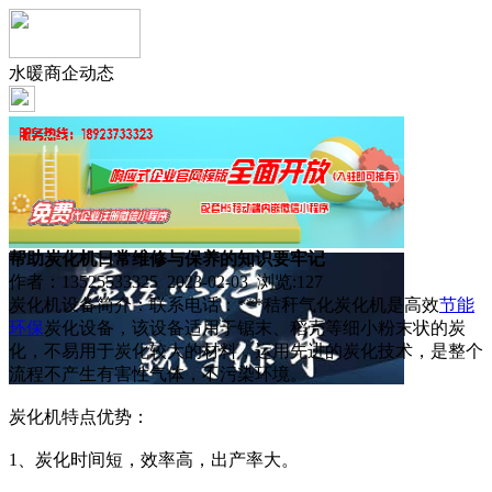
水暖商企动态
帮助炭化机日常维修与保养的知识要牢记
作者：13525533325 2023-02-03 浏览:
127
炭化机设备简介：联系电话：***秸秆气化炭化机是高效
节能
环保
炭化设备，该设备适用于锯末、稻壳等细小粉末状的炭
化，不易用于炭化较大的材料，运用先进的炭化技术，是整个
流程不产生有害性气体，不污染环境。
炭化机特点优势：
1、炭化时间短，效率高，出产率大。