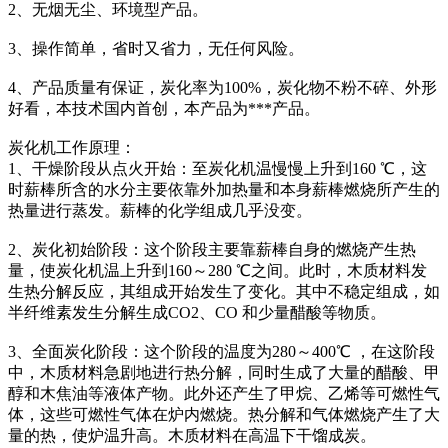
2、无烟无尘、环境型产品。
3、操作简单，省时又省力，无任何风险。
4、产品质量有保证，炭化率为100%，炭化物不粉不碎、外形
好看，本技术国内首创，本产品为***产品。
炭化机工作原理：
1、干燥阶段从点火开始：至炭化机温慢慢上升到160 ℃，这
时薪棒所含的水分主要依靠外加热量和本身薪棒燃烧所产生的
热量进行蒸发。薪棒的化学组成几乎没变。
2、炭化初始阶段：这个阶段主要靠薪棒自身的燃烧产生热
量，使炭化机温上升到160～280 ℃之间。此时，木质材料发
生热分解反应，其组成开始发生了变化。其中不稳定组成，如
半纤维素发生分解生成CO2、CO 和少量醋酸等物质。
3、全面炭化阶段：这个阶段的温度为280～400℃ ，在这阶段
中，木质材料急剧地进行热分解，同时生成了大量的醋酸、甲
醇和木焦油等液体产物。此外还产生了甲烷、乙烯等可燃性气
体，这些可燃性气体在炉内燃烧。热分解和气体燃烧产生了大
量的热，使炉温升高。木质材料在高温下干馏成炭。