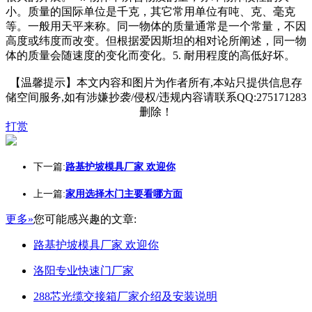
小。质量的国际单位是千克，其它常用单位有吨、克、毫克
等。一般用天平来称。同一物体的质量通常是一个常量，不因
高度或纬度而改变。但根据爱因斯坦的相对论所阐述，同一物
体的质量会随速度的变化而变化。5. 耐用程度的高低好坏。
【温馨提示】本文内容和图片为作者所有,本站只提供信息存
储空间服务,如有涉嫌抄袭/侵权/违规内容请联系QQ:275171283
删除！
打赏
下一篇:
路基护坡模具厂家 欢迎你
上一篇:
家用选择木门主要看哪方面
更多»
您可能感兴趣的文章:
路基护坡模具厂家 欢迎你
洛阳专业快速门厂家
288芯光缆交接箱厂家介绍及安装说明