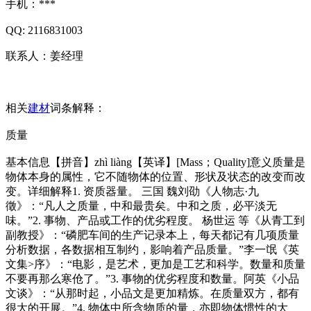
手机：***
QQ: 2116831003
联系人：姜经理
相关
建材
词条解释：
质量
基本信息【拼音】zhì liàng【英译】[Mass；Quality]意义质量是
物体本身的属性，它不随物体的位置、形状及状态的改变而改
变。详细解释1. 资质器量。 三国 魏刘劭《人物志·九
徵》：“凡人之质量，中和最贵矣。中和之质，必平淡无
味。”2. 事物、产品或工作的优劣程度。 杨世运 等《从青工到
副教授》：“磷肥车间的生产记录本上，每天都记有几项质量
分析数据，各数据相互制约，影响着产品质量。”李一氓《英
文集>序》：“电影，是艺术，更加是工艺和科学。数量和质量
不要再那么寒伧了。”3. 事物的优劣程度和数量。阿英《小品
文谈》：“从那时起，小品文是更加精炼。在质量双方，都有
很大的开展。”4. 物体中所含物质的量，亦即物体惯性的大