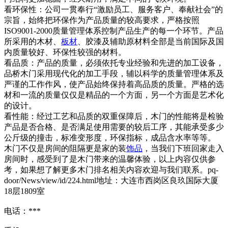
看环保性：公司一贯奉行“激励员工、服务客户、奉献社会”的
宗旨，始终把环保作为产品质量的较高要求，严格按照
ISO9001-2000质量管理体系控制产品生产的每一个环节。产品
所采用的木材、
板材
、胶漆及辅助原材料全部是当前国际及国
内质量较好、环保性较强的材料。
看品质：产品的质量，必须依托专业经验和先进的加工设备，
品桥木门采用现代化的加工手段，辅以科学的质量管理体系及
严谨的工作作风，使产品始终保持着高品质的质量。严格的选
材和一流的质量仅仅是精品的一个方面，另一个方面是艺术化
的设计。
看性能：经过工艺和品质的双重保障后，木门的性能将是检验
产品是否合格、是否满足使用需要的较后工序，其能承受多少
公斤级的撞击，标准变形度，环保指标，成品含水率等等。
木门不仅是房间的阻隔更是家的装
饰品
，当我们下班回家走入
房间时，感受到了是木门带来的温馨体验，以上内容仅供参
考，如果想了解更多木门排名相关内容欢迎与我们联系。pq-
door/News/view/id/224.html地址：大连市西岗区良玖国际大厦
18层1809室
电话：***