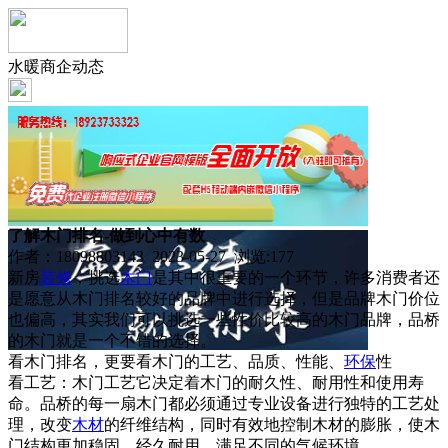
水暖商企动态
了解木门排名-做到心中有数
作者：18098803143 2023-05-27 浏览:
177
新房
装修
，挑选
木门
是其中很重要的一个环节，许多消费者还
是愿意从木门排名较好的品牌中进行选择，但是品牌木门价位
也偏高，其实我们可以挑选一些性价比较高的木门品牌，品桥
的木门就是一个不错的选择。
看木门排名，更要看木门的工艺、品质、性能、
环保
性
看工艺：木门工艺它决定着木门的耐久性、耐用性和使用寿
命。品桥的每一扇木门都必须通过专业设备进行独特的工艺处
理，改变
木材
的纤维结构，同时有效地控制木材的膨胀，使木
门结构更加稳固，经久耐用，满足不同的气候环境。