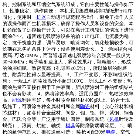
构、控制系统和压缩空气系统组成，它的主要性能与操作如下
1、性能稳定、操作简便： 本机采用集成电路将功能进行程序
固化，使用时，
机器
自动进行规范程序操作，避免了操作人员
的误操作而产生机器损坏，确保了操作人员和设备的安全。本
机还配备了远控操作开关，可以在离开主机较远的情况下进行
喷涂作业。超音速电弧喷涂设备的输：出电压、电流极为稳
定，抗干扰能力强，调节灵敏，喷涂均匀，氧化烧损较少，可
长期在恶劣的条件下运行；设备使用寿命长。 2、涂层结合强
度高: 可达70MPa，而普通超音速电弧喷涂结合强度一般仅为
30~40MPa；粒子喷射速度大，雾化效果好，颗粒细小，形成
的涂层细腻、致密度高（孔隙率≤0.5%），所以涂层的耐磨
性、耐腐蚀性得以显著提高。 3、工件不变形、不影响组织结
构： 一般工件的喷涂温升不超过100℃，所以工件不变形；热
喷涂热量不直接作用于工件表面，所以喷涂对工件的组织结构
也不会有影响。 4、热喷涂效率高、适用范围广： 热喷涂效率
高、
能源
利用率好，每小时喷金属丝材40Kg以上。适合于现
场施工，可喷涂各种金属材料和金属
陶瓷
材料（实心丝材和粉
芯丝材），如各种合金丝材、陶瓷、钼、铝、锌、紫铜、铜合
金、巴氏合金等，广泛用于锅炉四管、制粉系统（
风机
叶轮及
蜗壳）、滚筒、烘缸、轴类、
模具
等防磨防腐喷涂层。 5、喷
枪的延伸范围大、推拉送丝可选： 喷枪可配30米
电缆
、空气