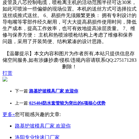
皮管及八芯控制电缆，喷枪离主机的活动范围半径可达30米，
如此可喷涂一些偏僻的现场位置。本机的送丝方式可选择拉式
送丝或推式送丝。 6、易损件无须频繁更换： 拥有专利设计的
导电嘴等零部件经久耐用，可大大提高易损件使用时间，降低
生产成本，提高工作效率，也可有效地提高涂层质量。 7、维
修与保养方便： 主机和热喷涂喷枪结构上考虑了维修和保养
问题，采用了开装简便、结构紧凑的设计思路。
【温馨提示】本文内容和图片为作者所有,本站只提供信息存
储空间服务,如有涉嫌抄袭/侵权/违规内容请联系QQ:275171283
删除！
打赏
下一篇:
路基护坡模具厂家 欢迎你
上一篇:
02S404防水套管较为突出的6项核心优势
更多»
您可能感兴趣的文章:
路基护坡模具厂家 欢迎你
洛阳专业快速门厂家