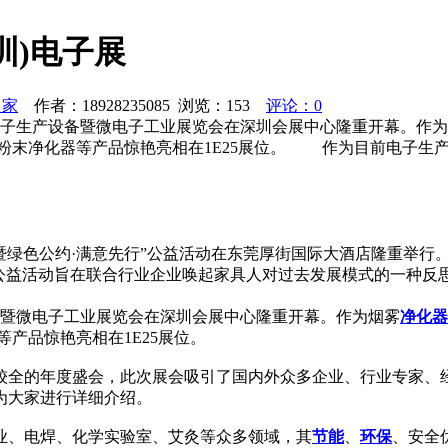
圳)电子展
之家
作者：18928235085 浏览：
153
评论：0
国际电子生产设备暨微电子工业展览会在深圳会展中心隆重开幕。
尘粉末净化器等产品惊艳亮相在1E25展位。 作为目前电子生
峰会暨绿色公约·满意先行”公益活动在东莞厚街国际大酒店隆重举
次公益活动旨在联合行业企业唤起家具人对过去发展模式的一种反
设备暨微电子工业展览会在深圳会展中心隆重开幕。作为烟雾
净化器
产品惊艳亮相在1E25展位。
较全的年度盛会，此次展会吸引了国内外众多企业、行业专家、
为大家进行详细介绍。
业、电焊、化学实验室、艾灸等众多领域，其
节能
、
环保
、安全