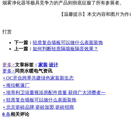
烟雾净化器等极具竞争力的产品则彻底征服了所有参展者。
【温馨提示】本文内容和图片为作者所
打赏
下一篇：
轻质复合墙板可以做什么表面装饰
上一篇：
如何判断轻质隔墙板隔音效果？
更多
>
文章标签：
家装
设计
更多
>
同类水暖电气资讯
• OC开合跨界共建绿色家装新生态
• 推拉帐篷厂
• 埃帝利卫浴重视浴房配件质量 获得广大消费者一
• 轻质复合墙板可以做什么表面装饰
• 北京瓷砖品牌,瓷砖加盟,瓷砖招商
0
条
相关评论