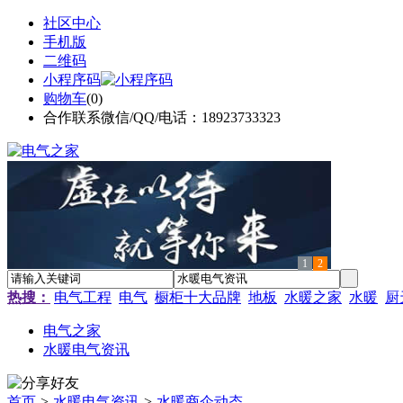
社区中心
手机版
二维码
小程序码
购物车
(
0
)
合作联系微信/QQ/电话：18923733323
1
2
热搜：
电气工程
电气
橱柜十大品牌
地板
水暖之家
水暖
厨
电气之家
水暖电气资讯
首页
>
水暖电气资讯
>
水暖商企动态