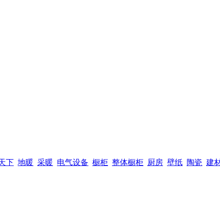
天下
地暖
采暖
电气设备
橱柜
整体橱柜
厨房
壁纸
陶瓷
建