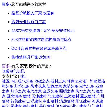
更多»
您可能感兴趣的文章:
路基护坡模具厂家 欢迎你
洛阳专业快速门厂家
288芯光缆交接箱厂家介绍及安装说明
3PE防腐钢管的防腐结构布局与优点
OC开合跨界共建绿色家装新生态
防撞墙模具厂家 欢迎你
更多»
有关
家装 设计
的产品：
水暖电气资讯
发表评论 |
0评
社区中心
暖气头条
地板之家
石材之家
环保之家
石
评论登陆
材头条
灯饰头条
防水头条
装修之家
家装头条
电气头条
老姚
之家
灯饰之家
电气之家
全景头条
照明之家
防水之家
防盗之
家
区快洞察
建材
天津建材
北京建材
上海建材
重庆建材
广州
建材
韶关建材
云浮建材
中山建材
清远建材
阳江建材
河源建
材
汕尾建材
梅州建材
肇庆建材
茂名建材
湛江建材
江门建材