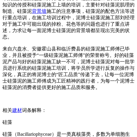
知识的传授和硅藻泥施工上墙的培训，主要针对硅藻泥肌理的
制造、硅藻泥
背景墙
施工的注意事项，硅藻泥的配色方法等进
行重点培训，在施工培训过程中，泥博士硅藻泥施工部刘经理
对于施工中可能出现的掉粉、花色等的问题也进行了重点讲
述，力求让每一面泥博士硅藻泥的背景墙都呈现出完美的状
态。
来自六盘水、安徽霍山县和临沂费县的硅藻泥施工师傅已毕
业，并且被授予“一级硅藻泥施工师傅”的荣誉称号。好的硅藻
泥产品与好的硅藻泥施工缺一不可，泥博士硅藻泥对每一批学
员进行系统的硅藻泥施工培训，将学员所学进行反复的操作与
深化，真正的将泥博士的“匠工品质”传递下去，让每一位泥博
士硅藻泥的施工师傅成为工匠精神的践行者，为每一个泥博士
硅藻泥的消费者提供更好的施工品质和服务。
相关
建材
词条解释：
硅藻
硅藻（Bacillariophyceae）是一类真核藻类，多数为单细胞生