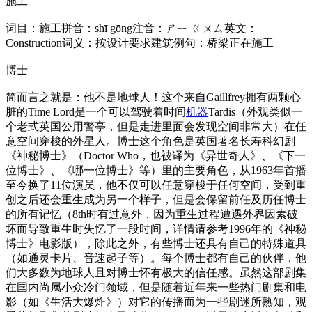
施工
词目：施工拼音：shī gōng注音：ㄕㄧ ㄍㄨㄙ英文：
Construction词义：按设计要求建筑例句：桥梁正在施工
博士
简而言之就是：他不是地球人！这个来自Gaillfrey拥有两颗心
脏的Time Lord是一个可以驾驶着时间
机器
Tardis（外观类似一
个老式英国公用警亭，但是走进里面会发现空间非常大）在任
意空间穿梭的外星人。博士这个角色是英国著名长寿科幻剧
《神秘博士》（Doctor Who，也被译为《异世奇人》、《下一
位博士》、《哪一位博士》等）里的主要角色，从1963年首播
至今换了11位演员，他不仅可以任意穿梭于任何空间，受到重
创之后还会重生成为另一个样子，但是会保留前任及历任博士
的所有记忆（8th时有过意外，因为重生过程遭遇外界因素破
坏而导致重生时失忆了一段时间，详情请参考1996年的《神秘
博士》电影版），除此之外，有些博士还具有自己的特殊道具
（如通灵卡片、音速起子等）。每个博士都有自己的伙伴，他
们大多数为地球人且对博士怀有极大的信任感。虽然这部剧集
在国内尚属小众冷门领域，但是随着近年来一些热门剧集和电
影（如《生活大爆炸》）对它的传播而为一些剧迷所熟知，观