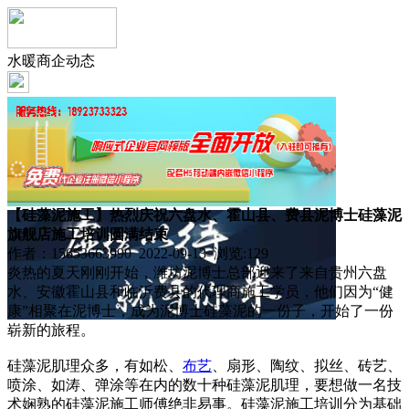
水暖商企动态
【硅藻泥施工】热烈庆祝六盘水、霍山县、费县泥博士硅藻泥
旗舰店施工培训圆满结束
作者：15653663990 2022-09-13 浏览:
129
炎热的夏天刚刚开始，潍坊泥博士总部迎来了来自贵州六盘
水、安徽霍山县和临沂费县的代理商施工学员，他们因为“健
康”相聚在泥博士，成为泥博士硅藻泥的一份子，开始了一份
崭新的旅程。
硅藻泥肌理众多，有如松、
布艺
、扇形、陶纹、拟丝、砖艺、
喷涂、如涛、弹涂等在内的数十种硅藻泥肌理，要想做一名技
术娴熟的硅藻泥施工师傅绝非易事。硅藻泥施工培训分为基础