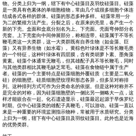
物。分类上归为一纲，辖下有中心硅藻目及羽纹硅藻目。硅藻
是一类具有色素体的单细胞植物，常由几个或很多细胞个体连
结成各式各样的群体。硅藻的形态多种多样。 硅藻常用一分
为二的繁殖方法产生。分裂之后，在原来的壳里，各产生一个
新的下壳。盒面和盒底分别名为上、下壳面。壳面弯伸部分名
壳套。上下壳套向中间伸展部分，称相连带。硅藻属于不等长
鞭毛类这一大类群，这一大类群既有自养生物（如金藻、巨
藻）又有异养生物（如水霉）。黄棕色叶绿体是不等长鞭毛类
的一个特征，这种叶绿体有四层膜，含有类胡萝卜素、墨角藻
黄素。硅藻个体通常无鞭毛，但其雄配子具不等长鞭毛，同时
与其他类群相比其鞭毛缺乏茸毛。硅藻在食物链中属于生产
者。硅藻的一个主要特点是硅藻细胞外覆硅质（主要是二氧化
硅）的细胞壁。硅质细胞壁纹理和形态各异，但多呈对称排
列。这种排列方式可作为分类命名的依据。但是这种对称并不
是完全的对称，因为硅藻细胞壁的一侧比另一侧略大一点，这
样才能嵌合在一起。化石遗迹显示，硅藻最迟起源于早侏罗纪
时期。仅中心硅藻类的雄配子具鞭毛，可以游动。硅藻一直以
来是一种重要的环境监测指示物种，常被用于水质研究。分类
上归为一纲，辖下有中心硅藻目及羽纹硅藻目。此外也是近海
的优势类群。