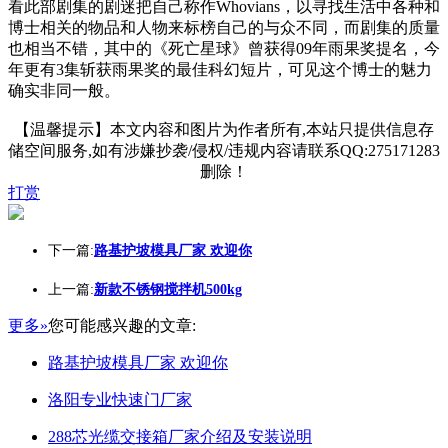
看此部剧集的剧迷把自己称作Whovians，以寻找生活中各种和
博士相关的物品和人物来标榜自己的与众不同，而剧集的质量
也相当不错，其中的《死亡星球》曾获得09年雨果奖提名，今
年更有3集斩获雨果奖的最佳科幻短片，可见这个博士的魅力
确实非同一般。
【温馨提示】本文内容和图片为作者所有,本站只提供信息存
储空间服务,如有涉嫌抄袭/侵权/违规内容请联系QQ:275171283
删除！
打赏
下一篇:
路基护坡模具厂家 欢迎你
上一篇:
新款不锈钢搅拌机500kg
更多»
您可能感兴趣的文章:
路基护坡模具厂家 欢迎你
洛阳专业快速门厂家
288芯光缆交接箱厂家介绍及安装说明