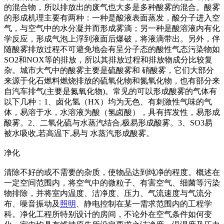
的混合物，所以排放出的废气也大多是多种酸雾的混合。酸雾
的形成机理主要有两种：一种是酸液表面蒸发，酸分子进入空
气，与空气中的水分凝并而形成雾滴；另一种是酸溶液内有化
学反应，形成气泡上浮到液面后爆破，将液滴带出。另外，伴
随酸雾排放过程不可避免地会有呈分子态的酸性气态污染物如
SO2和NOX等的排放，所以其排放过程和排放物成分比较复
杂。城市大气中的酸雾主要是硫酸雾和 硝酸雾，它们大部分
来源于化石燃料燃烧排放的硫氧化物和氮氧化物，也有部分来
自汽车排气(主要是氮氧化物)。常见的可以形成酸雾的气体有
以下几种：1、卤化氢（HX）均为无色、有刺激性气味的气
体，易溶于水，水溶液为酸（氢卤酸），具有挥发性，易形成
酸雾。2、二氧化硫与水蒸汽结合,极易形成酸雾。3、SO3易
被水吸收,若高温下,易与 水蒸汽形成酸雾。
净化
清除不好的或不需要的杂质，使物品达到纯净的程度。概述在
一定空间范围内，将空气中的微粒子、有害空气、细菌等污染
物排除，并将室内温度、洁净度、压力、气流速度与气流分
布、噪音振动及
照明
、静电控制在某一需求范围内的工程学
科。净化工程所特别设计的房间，不论外在空气条件如何变