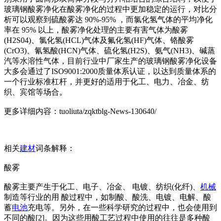
玻璃钢酸雾净化在酸雾净化的过程中更加稳定的运行，对比分
析可以观察到硫酸雾达 90%-95% ，而氯化氢气体的平均净化
率在 95% 以上，酸雾净化处理的主要有害气体为酸雾
(H2S04)、氯化氢(HCL)气体及氟化氢(HF)气体、铬酸雾
(CrO3)、氰氢酸(HCN)气体、硫化氢(H2S)、氨气(NH3)、碱蒸
汽等水溶性气体，目前行业中厂家生产的玻璃钢酸雾净化设备
大多会通过了ISO9001:2000质量体系认证，以达到质量体系的
一个行业标准杠杆，并更好的适用于化工、电力、冶金、纺
织、宾馆等场合。
更多详细内容：tuoliuta/zqktblg-News-130640/
相关
建材
词条解释：
酸雾
酸雾主要产生于化工、电子、冶金、 电镀、纺织(化纤)、
机械
制造等行业的用 酸过程中，如制酸、酸洗、电镀、电解、酸
蓄
电池
充电等。另外，在一些科学研究的过程中，也会使用到
不同的酸[2]。因为这些用酸工艺过程中使用的往往是多种酸