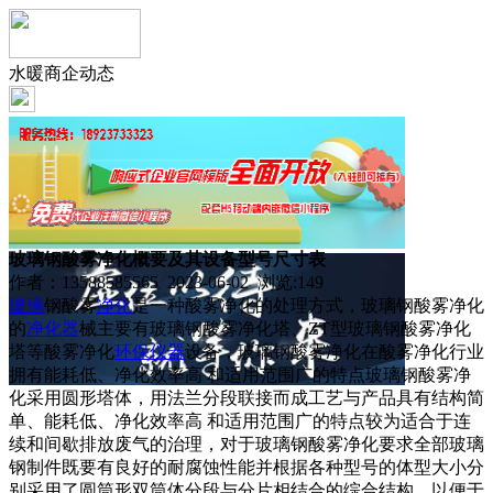
水暖商企动态
玻璃钢酸雾净化概要及其设备型号尺寸表
作者：13588585565 2023-06-02 浏览:
149
玻璃
钢酸雾
净化
是一种酸雾净化的处理方式，玻璃钢酸雾净化
的
净化器
械主要有玻璃钢酸雾净化塔、ZT型玻璃钢酸雾净化
塔等酸雾净化
环保
仪器
设备，玻璃钢酸雾净化在酸雾净化行业
拥有能耗低、净化效率高 和适用范围广的特点玻璃钢酸雾净
化采用圆形塔体，用法兰分段联接而成工艺与产品具有结构简
单、能耗低、净化效率高 和适用范围广的特点较为适合于连
续和间歇排放废气的治理，对于玻璃钢酸雾净化要求全部玻璃
钢制件既要有良好的耐腐蚀性能并根据各种型号的体型大小分
别采用了圆筒形双筒体分段与分片相结合的综合结构，以便于