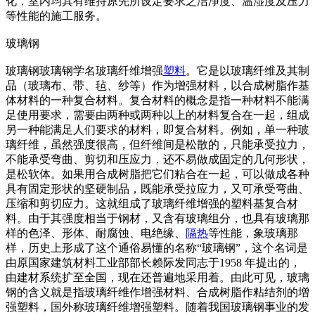
化，室内均具有维持原先所设定要求之洁净度、温湿度及压力
等性能的施工服务。
玻璃钢
玻璃钢玻璃钢学名玻璃纤维增强
塑料
。它是以玻璃纤维及其制
品（玻璃布、带、毡、纱等）作为增强材料，以合成树脂作基
体材料的一种复合材料。复合材料的概念是指一种材料不能满
足使用要求，需要由两种或两种以上的材料复合在一起，组成
另一种能满足人们要求的材料，即复合材料。例如，单一种玻
璃纤维，虽然强度很高，但纤维间是松散的，只能承受拉力，
不能承受弯曲、剪切和压应力，还不易做成固定的几何形状，
是松软体。如果用合成树脂把它们粘合在一起，可以做成各种
具有固定形状的坚硬制品，既能承受拉应力，又可承受弯曲、
压缩和剪切应力。这就组成了玻璃纤维增强的塑料基复合材
料。由于其强度相当于钢材，又含有玻璃组分，也具有玻璃那
样的色泽、形体、耐腐蚀、电绝缘、
隔热
等性能，象玻璃那
样，历史上形成了这个通俗易懂的名称“玻璃钢”，这个名词是
由原国家建筑材料工业部部长赖际发同志于1958 年提出的，
由建材系统扩至全国，现在还普遍地采用着。由此可见，玻璃
钢的含义就是指玻璃纤维作增强材料、合成树脂作粘结剂的增
强塑料，国外称玻璃纤维增强塑料。随着我国玻璃钢事业的发