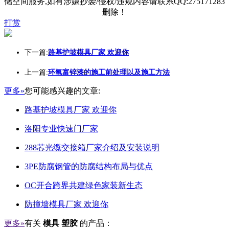
储空间服务,如有涉嫌抄袭/侵权/违规内容请联系QQ:275171283
删除！
打赏
下一篇:
路基护坡模具厂家 欢迎你
上一篇:
环氧富锌漆的施工前处理以及施工方法
更多»
您可能感兴趣的文章:
路基护坡模具厂家 欢迎你
洛阳专业快速门厂家
288芯光缆交接箱厂家介绍及安装说明
3PE防腐钢管的防腐结构布局与优点
OC开合跨界共建绿色家装新生态
防撞墙模具厂家 欢迎你
更多»
有关
模具 塑胶
的产品：