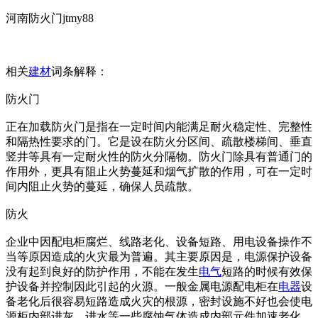
河南防火门jtmy88
相关
建材
词条解释：
防火门
正在加载防火门是指在一定时间内能满足耐火稳定性、完整性
和隔热性要求的门。它是设在防火分区间、疏散楼梯间、垂直
竖井等具有一定耐火性的防火分隔物。防火门除具有普通门的
作用外，更具有阻止火势蔓延和烟气扩散的作用，可在一定时
间内阻止火势的蔓延，确保人员疏散。
防火
企业中因配电柜腐烂、线路老化、设备短路、用电设备操作不
当等原因造成的火灾最为普遍。其主要原因是，电源保护设备
没有起到良好的防护作用，不能在发生
电气
短路的时候有效保
护设备并控制因此引起的火源。一般金属电源配电柜在
电器
设
备老化后很容易短路造成火灾的根源，密封设施不好也会使电
源柜内部进灰，进水等一些腐蚀气体造成内部元件加速老化。