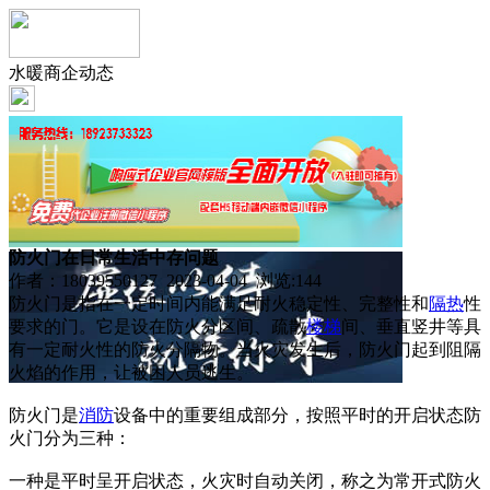
水暖商企动态
防火门在日常生活中存问题
作者：18039550127 2023-04-04 浏览:
144
防火门是指在一定时间内能满足耐火稳定性、完整性和
隔热
性
要求的门。它是设在防火分区间、疏散
楼梯
间、垂直竖井等具
有一定耐火性的防火分隔物。当火灾发生后，防火门起到阻隔
火焰的作用，让被困人员逃生。
防火门是
消防
设备中的重要组成部分，按照平时的开启状态防
火门分为三种：
一种是平时呈开启状态，火灾时自动关闭，称之为常开式防火