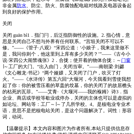
非金属
防水
、防尘、防火、防腐蚀配电箱对线路及电器设备起
到良好的保护作用。
关闭
关闭 guān bì1．指门闩，后泛指防御性的设施。2. 指心情，意
思是关闭自己不想与外界有任何联系。“宫垣关闭不可以不
修。”——《管子·八观》“宋四公道：‘小娘子，我来这里做不
是，我问你则个，他这里到上库有多少关闭？’”——《古今小
说·宋四公大闹禁魂张》2．合拢；使开着的物体合拢：～
门窗
∣～工厂的大门。“出入由门，关闭当审。”——南朝梁·刘勰
《文心雕龙·书记》“两个娅嬛，又关闭了门户，吹灭了灯
火。”——《水浒传》第五六回“大堰河，今天我看到雪使我想
起了你：你的被雪压着的草盖的坟墓，你的关闭了的故居檐头
的枯死的瓦菲。”——艾青·《大堰河——我的褓姆》诗3．指
企业、商店或学校等歇业或停办，关闭的主体也可以是虚拟的
如论坛、网站等：工厂～∣～了几所学校。4。是核电业专业术
语，意思不是把核电站关闭，是这个问题解决了。词性：形容
词，动词。
【温馨提示】本文内容和图片为作者所有,本站只提供信息存