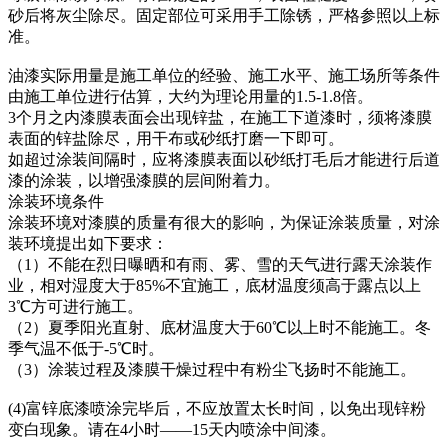
砂后将灰尘除尽。固定部位可采用手工除锈，严格参照以上标
准。
油漆实际用量是施工单位的经验、施工水平、施工场所等条件
由施工单位进行估算，大约为理论用量的1.5-1.8倍。
3个月之内漆膜表面会出现锌盐，在施工下道漆时，须将漆膜
表面的锌盐除尽，用干布或砂纸打磨一下即可。
如超过涂装间隔时，应将漆膜表面以砂纸打毛后才能进行后道
漆的涂装，以增强漆膜的层间附着力。
涂装环境条件
涂装环境对漆膜的质量有很大的影响，为保证涂装质量，对涂
装环境提出如下要求：
（1）不能在烈日曝晒和有雨、雾、雪的天气进行露天涂装作
业，相对湿度大于85%不宜施工，底材温度须高于露点以上
3℃方可进行施工。
（2）夏季阳光直射、底材温度大于60℃以上时不能施工。冬
季气温不低于-5℃时。
（3）涂装过程及漆膜干燥过程中有粉尘飞扬时不能施工。
(4)富锌底漆喷涂完毕后，不应放置太长时间，以免出现锌粉
变白现象。请在4小时——15天内喷涂中间漆。