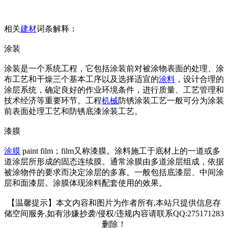
相关
建材
词条解释：
涂装
涂装是一个系统工程，它包括涂装前对被涂物表面的处理、涂
布工艺和干燥三个基本工序以及选择适宜的
涂料
，设计合理的
涂层系统，确定良好的作业环境条件，进行质量、工艺管理和
技术经济等重要环节。工程
机械
防锈涂装工艺一般可分为涂装
前表面处理工艺和防锈底漆涂装工艺。
漆膜
涂膜
paint film；film又称漆膜。涂料施工于底材上的一道或多
道涂层所形成的固态连续膜。通常涂膜由多道涂层组成，依据
被涂物件的要求而决定涂层的多寡。一般包括底漆层、中间涂
层和面漆层。涂膜体现涂料配套使用的效果。
【温馨提示】本文内容和图片为作者所有,本站只提供信息存
储空间服务,如有涉嫌抄袭/侵权/违规内容请联系QQ:275171283
删除！