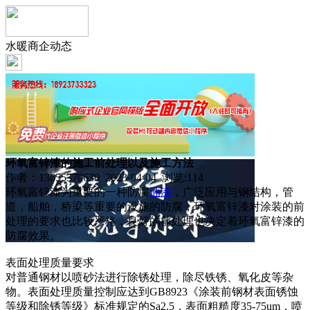
水暖商企动态
环氧富锌漆的施工前处理以及施工方法
作者：13655370630 2023-04-04 浏览:
114
环氧富锌漆为重要的一种防腐
油漆
，广泛应用与钢结构，管
道，船舶，桥梁等重要的设施的防腐，环氧富锌漆对涂装的前
处理的要求也比较严格，良好的前处理也决定着环氧富锌漆的
防腐效果。
表面处理质量要求
对普通钢材以喷砂法进行除锈处理，除尽铁锈、氧化皮等杂
物。表面处理质量控制应达到GB8923《涂装前钢材表面锈蚀
等级和除锈等级》标准规定的Sa2.5，表面粗糙度35-75um，喷