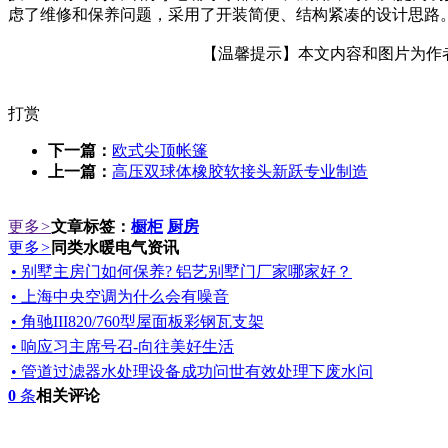
虑了维修和保养问题，采用了开装简便、结构紧凑的设计思路
【温馨提示】本文内容和图片为作者所
打赏
下一篇：
欧式尖顶帐篷
上一篇：
高压双球体橡胶软接头新跃专业制造
更多
>
文章标签：
橱柜
厨房
更多
>
同类水暖电气资讯
• 别墅主房门如何保养? 铝艺别墅门厂家哪家好？
• 上海中央空调为什么会有噪音
• 角驰III820/760型屋面板彩钢瓦支架
• 响应习主席号召-向往美好生活
• 管道过滤器水处理设备成功问世有效处理下废水问
0
条
相关评论