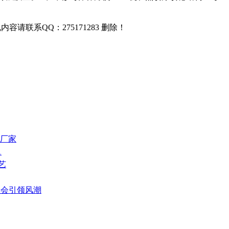
联系QQ：275171283 删除！
板厂家
1
艺
博会引领风潮