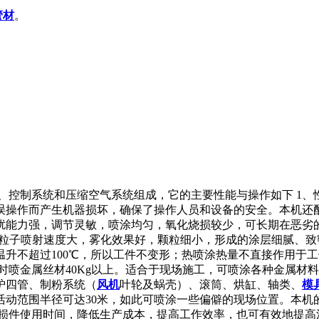
管材
。
、控制系统和压缩空气系统组成，它的主要性能与操作如下 1、
误操作而产生机器损坏，确保了操作人员和设备的安全。本机还
能力强，调节灵敏，喷涂均匀，氧化烧损较少，可长期在恶劣的条
Pa；粒子喷射速度大，雾化效果好，颗粒细小，形成的涂层细腻、
温升不超过100℃，所以工件不变形；热喷涂热量不直接作用于
时喷金属丝材40Kg以上。适合于现场施工，可喷涂各种金属材
炉四管、制粉系统（
风机
叶轮及蜗壳）、滚筒、烘缸、轴类、
模
动范围半径可达30米，如此可喷涂一些偏僻的现场位置。本机
损件使用时间，降低生产成本，提高工作效率，也可有效地提高涂