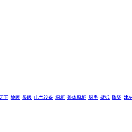
天下
地暖
采暖
电气设备
橱柜
整体橱柜
厨房
壁纸
陶瓷
建