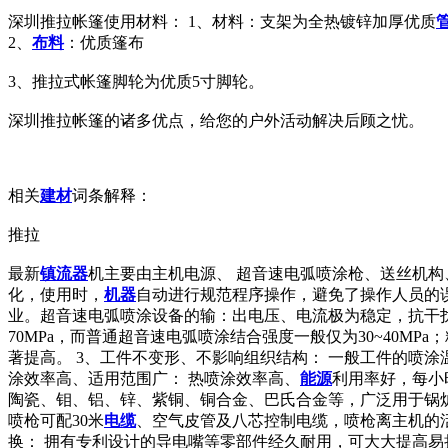
深圳推拉帐篷使用材料： 1、材料：支架为全热镀锌加厚优质
2、
布料
：优质篷布
3、推拉式帐篷脚轮为优质5寸脚轮。
深圳推拉帐篷的诸多优点，给您的户外活动解决后顾之忧。
相关
建材
词条解释：
推拉
最新
镇流器
机主要由主机电源、 超音速电弧喷涂枪、送丝机构
化，使用时，
机器
自动进行规范程序操作，避免了操作人员的
业。超音速电弧喷涂设备的输：出电压、电流极为稳定，抗干扰
70MPa，而普通超音速电弧喷涂结合强度一般仅为30~40M
著提高。 3、工件不变形、不影响组织结构： 一般工件的喷涂
涂效率高、适用范围广： 热喷涂效率高、
能源
利用率好，每小
陶瓷、钼、铝、锌、紫铜、铜合金、巴氏合金等，广泛用于锅
喷枪可配30米
电缆
、空气皮管及八芯控制电缆，喷枪离主机的活
换： 拥有专利设计的导电嘴等零部件经久耐用，可大大提高易