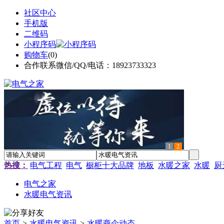
社区中心
手机版
二维码
小程序码
购物车
(
0
)
合作联系微信/QQ/电话：18923733323
1
2
热搜：
电气工程
电气
橱柜十大品牌
地板
水暖之家
水暖
厨
电气之家
水暖电气资讯
首页
>
水暖电气资讯
>
水暖商企动态