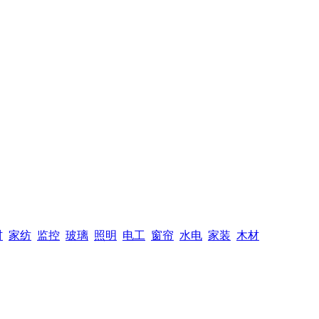
材
家纺
监控
玻璃
照明
电工
窗帘
水电
家装
木材