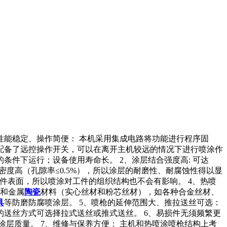
性能稳定、操作简便： 本机采用集成电路将功能进行程序固
配备了远控操作开关，可以在离开主机较远的情况下进行喷涂作
件下运行；设备使用寿命长。 2、涂层结合强度高: 可达
致密度高（孔隙率≤0.5%），所以涂层的耐磨性、耐腐蚀性得以显
工件表面，所以喷涂对工件的组织结构也不会有影响。 4、热喷
料和金属
陶瓷
材料（实心丝材和粉芯丝材），如各种合金丝材、
具
等防磨防腐喷涂层。 5、喷枪的延伸范围大、推拉送丝可选：
的送丝方式可选择拉式送丝或推式送丝。 6、易损件无须频繁更
层质量。 7、维修与保养方便： 主机和热喷涂喷枪结构上考