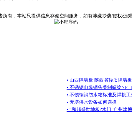
。
有，本站只提供信息存储空间服务，如有涉嫌抄袭/侵权/违规内容请
• 山西隔墙板 陕西省轻质隔墙
• 不锈钢电缆锁头美制螺纹NPT
• 不锈钢消防水箱标准及焊接工
• 无塔供水设备如何选择
• “和邦盛世地板?木门”广州建