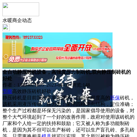
水暖商企动态
全自动静压砖机设备，高强度压力制砖机,双向静压制砖机的
好处
作者：13503823685 2023-04-04 浏览:
148
节能
高效静压砖机好处：
静压砖机是目前国内非常先进的、自动化程度高的
环保
砖机，
该机采用液压传动，压力大；采用四柱导向结构，定位准确；
整个生产过程都是环保无污染的，是国家倡导使用的设备，对
整个大气环境起到了一个好的改善作用，政府对使用该砖机的
厂家和个人给一定的扶持和鼓励；它又被人称为多功能制砖
机，是因为其不但可以生产标砖，还可以生产盲孔砖、多孔砖
等，只需更换相关
模具
就可以实现。其之所以被称为静压砖