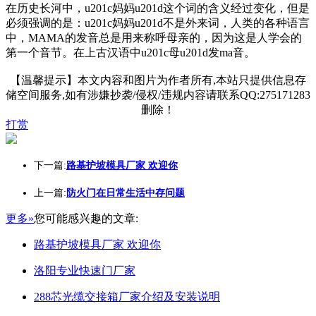
在历史长河中，u201c妈妈u201d这个词的含义经过变化，但是
必须强调的是：u201c妈妈u201d不是外来词，人类的各种语言
中，MAMA的发音总是用来称呼母亲的，因为这是人学会的
第一个音节。在上古汉语中u201c母u201d发ma音。
【温馨提示】本文内容和图片为作者所有,本站只提供信息存
储空间服务,如有涉嫌抄袭/侵权/违规内容请联系QQ:275171283
删除！
打赏
下一篇:
路基护坡模具厂家 欢迎你
上一篇:
防火门在日常生活中存问题
更多»
您可能感兴趣的文章:
路基护坡模具厂家 欢迎你
洛阳专业快速门厂家
288芯光缆交接箱厂家介绍及安装说明