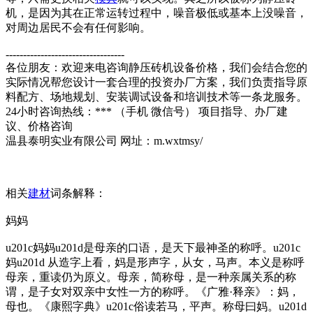
机，是因为其在正常运转过程中，噪音极低或基本上没噪音，
对周边居民不会有任何影响。
----------------------------------
各位朋友：欢迎来电咨询静压砖机设备价格，我们会结合您的
实际情况帮您设计一套合理的投资办厂方案，我们负责指导原
料配方、场地规划、安装调试设备和培训技术等一条龙服务。
24小时咨询热线：*** （手机 微信号） 项目指导、办厂建
议、价格咨询
温县泰明实业有限公司 网址：m.wxtmsy/
相关
建材
词条解释：
妈妈
u201c妈妈u201d是母亲的口语，是天下最神圣的称呼。u201c
妈u201d 从造字上看，妈是形声字，从女，马声。本义是称呼
母亲，重读仍为原义。母亲，简称母，是一种亲属关系的称
谓，是子女对双亲中女性一方的称呼。《广雅·释亲》：妈，
母也。《康熙字典》u201c俗读若马，平声。称母曰妈。u201d