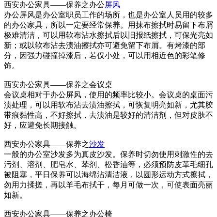
西安办公家具——保养之办公
屏风
办公屏风是办公室职员工作的场所，也是办公室人员用的较多
的办公家具，所以一定要经常保养。用抹布擦拭时易留下布屑
极难清洁，可以用软布沾水擦拭后以旧报纸擦拭，可保光亮如
新；或以软布沾去渍油擦拭亦可避免留下布屑。有烤漆的部
分，因强力碰撞掉漆后，若仅小处，可以用相近色的彩笔修
饰。
西安办公家具——保养之会议桌
会议桌相对于办公屏风，使用的频率比较小。会议桌的桌面污
渍处理，可以用软布沾去渍油擦拭，可恢复明亮如新，尤其胶
带痕黏性高，不好擦拭，去渍油是较好的清洁剂，但对皮肤不
好，应避免长期接触。
西安办公家具——保养之
沙发
一般的办公室沙发多为真皮沙发。保养时切勿使用刺激性的去
污剂、溶剂、肥皂水、苯剂、松香油等，必须预防皮革毛细孔
被阻塞，平日保养可以海绵沾清洁液，以圆形运动方式擦拭，
勿用力揉搓，再以羊毛布拭干，每月可做一次，可使表面亮丽
如新。
西安办公家具——保养之办公椅