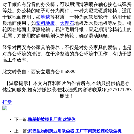
对于倾仰有异音的办公椅，可以用润滑液喷在轴心接点或弹簧
等处。办公椅的轮子可分为两种，一种为尼龙硬质轮椅，适用
于软地面使用，如
地毯
等材质；一种为pu软质轮椅，适用于硬
质地面使用，如
塑料
地板
、
大理石
地板及木质地板等材质。椅
轮因在地面上摩擦轮轴，易沾毛屑纤维，应定期清除椅轮上的
毛屑，并使用防静电喷剂保护椅轮，确保滑动顺畅。
经常对西安办公家具的保养，不仅是对办公家具的爱惜，也是
对办公环境的清洁。在干净整洁的办公环境中工作，有助于提
高工作效率。
此文转载自：西安立居办公 liju888/
【温馨提示】本文内容和图片为作者所有,本站只提供信息存
储空间服务,如有涉嫌抄袭/侵权/违规内容请联系QQ:275171283
删除！
打赏
下一篇:
路基护坡模具厂家 欢迎你
上一篇:
武汉生物制药业用吸尘器 工厂车间药粉颗粒吸尘机