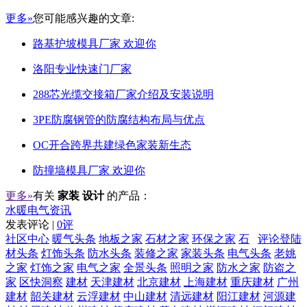
更多»
您可能感兴趣的文章:
路基护坡模具厂家 欢迎你
洛阳专业快速门厂家
288芯光缆交接箱厂家介绍及安装说明
3PE防腐钢管的防腐结构布局与优点
OC开合跨界共建绿色家装新生态
防撞墙模具厂家 欢迎你
更多»
有关
家装 设计
的产品：
水暖电气资讯
发表评论 |
0评
社区中心
暖气头条
地板之家
石材之家
环保之家
石
评论登陆
材头条
灯饰头条
防水头条
装修之家
家装头条
电气头条
老姚
之家
灯饰之家
电气之家
全景头条
照明之家
防水之家
防盗之
家
区快洞察
建材
天津建材
北京建材
上海建材
重庆建材
广州
建材
韶关建材
云浮建材
中山建材
清远建材
阳江建材
河源建