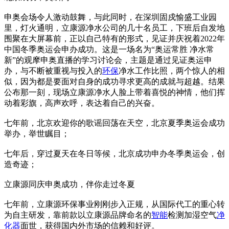
申奥会场令人激动鼓舞，与此同时，在深圳固戍愉盛工业园
里，灯火通明，立康源净水公司的几十名员工，下班后自发地
围聚在大屏幕前，正以自己特有的形式，见证并庆祝着2022年
中国冬季奥运会申办成功。这是一场名为“奥运常胜 净水常
新”的观摩申奥直播的学习讨论会，主题是通过见证奥运申
办，与不断被重视与投入的
环保
净水工作比照，两个惊人的相
似，因为都是要面对自身的成功寻求更高的成就与超越。结果
公布那一刻，现场立康源净水人脸上带着喜悦的神情，他们挥
动着彩旗，高声欢呼，表达着自己的兴奋。
七年前，北京欢迎你的歌谣回荡在天空，北京夏季奥运会成功
举办，举世瞩目；
七年后，穿过夏天在冬日等候，北京成功申办冬季奥运会，创
造奇迹；
立康源同庆申奥成功，伴你走过冬夏
七年前，立康源环保事业刚刚步入正规，从国际代工的重心转
为自主研发，靠前款以立康源品牌命名的
智能
检测加湿空气
净
化器
面世，获得国内外市场的信赖和好评。