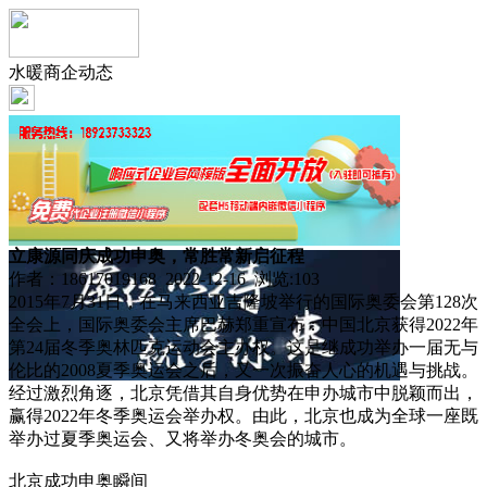
水暖商企动态
立康源同庆成功申奥，常胜常新启征程
作者：18617019168 2022-12-16 浏览:
103
2015年7月31日，在马来西亚吉隆坡举行的国际奥委会第128次
全会上，国际奥委会主席巴赫郑重宣布：中国北京获得2022年
第24届冬季奥林匹克运动会主办权。这是继成功举办一届无与
伦比的2008夏季奥运会之后，又一次振奋人心的机遇与挑战。
经过激烈角逐，北京凭借其自身优势在申办城市中脱颖而出，
赢得2022年冬季奥运会举办权。由此，北京也成为全球一座既
举办过夏季奥运会、又将举办冬奥会的城市。
北京成功申奥瞬间