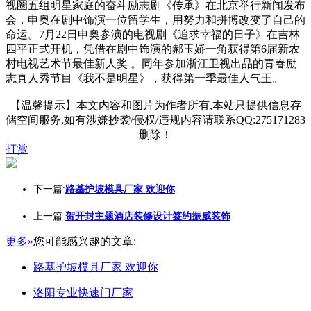
视圈五组明星家庭的奋斗励志剧《传承》在北京举行新闻发布
会，申奥在剧中饰演一位留学生，用努力和拼博改变了自己的
命运。7月22日申奥参演的电视剧《追求幸福的日子》在吉林
四平正式开机，凭借在剧中饰演的郝玉娇一角获得第6届新农
村电视艺术节最佳新人奖 。同年参加浙江卫视出品的青春励
志真人秀节目《我不是明星》，获得第一季最佳人气王。
【温馨提示】本文内容和图片为作者所有,本站只提供信息存
储空间服务,如有涉嫌抄袭/侵权/违规内容请联系QQ:275171283
删除！
打赏
下一篇:
路基护坡模具厂家 欢迎你
上一篇:
贺开封主题酒店装修设计签约振威装饰
更多»
您可能感兴趣的文章:
路基护坡模具厂家 欢迎你
洛阳专业快速门厂家