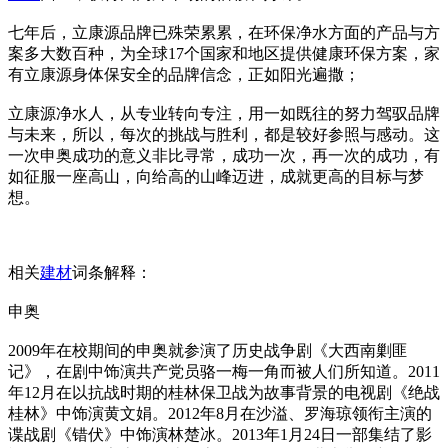
七年后，立康源品牌已殊荣累累，在环保净水方面的产品与方
案多大数百种，为全球17个国家和地区提供健康环保方案，家
有立康源身体保安全的品牌信念，正如阳光遍撒；
立康源净水人，从专业转向专注，用一如既往的努力驾驭品牌
与未来，所以，每次的挑战与胜利，都是较好参照与感动。这
一次申奥成功的意义非比寻常，成功一次，再一次的成功，有
如征服一座高山，向给高的山峰迈进，成就更高的目标与梦
想。
相关
建材
词条解释：
申奥
2009年在校期间的申奥就参演了历史战争剧《大西南剿匪
记》，在剧中饰演共产党员骆一梅一角而被人们所知道。2011
年12月在以抗战时期的桂林保卫战为故事背景的电视剧《绝战
桂林》中饰演黄文娟。2012年8月在沙溢、罗海琼领衔主演的
谍战剧《错伏》中饰演林楚冰。2013年1月24日一部集结了影