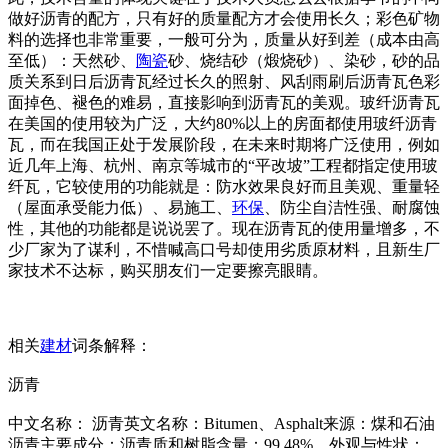
做好沥青的配方，只有好的质量配方才会使用长久；彩色矿物
料的选择也非常重要，一般可分为，质量从好到差（成本由高
至低）：天然砂、
陶瓷
砂、烧结砂（煅烧砂）、染砂，砂的品
质关系到日后沥青瓦经过长久的照射、风刮雨刷后沥青瓦色彩
面掉色、褪色的难易，直接影响到沥青瓦的美观。玻纤沥青瓦
在美国的使用较为广泛，大约80%以上的房面都使用玻纤沥青
瓦，而在我国正处于发展阶段，在未来时期将广泛使用，例如
近几年上海、杭州、南京等城市的“平改坡”工程都指定使用玻
纤瓦，它较使用的功能就是：防水效果良好而且美观、重量轻
（屋面承受能力低）、易施工、
环保
、防尘自洁性强、耐腐蚀
性，其他的功能都是说说罢了。现在沥青瓦的使用量增多，不
少厂家为了谋利，不惜喊高口号却使用劣质原材料，且新生厂
家技术不达标，购买朋友们一定要擦亮眼睛。
相关
建材
词条解释：
沥青
中文名称： 沥青英文名称：Bitumen、Asphalt来源：煤和石油
沥青主要成分：沥青质和树脂含量：99.48%。外观与性状：