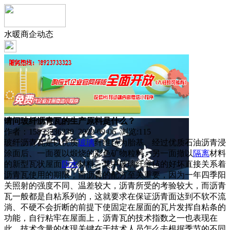
水暖商企动态
请问玻纤沥青瓦的生产原料是什么？
作者：15853236230 2022-09-06 浏览:
115
玻纤沥青瓦是以优质
玻璃
纤维毡为胎基、经过优质石油沥青浸
涂面后、一面覆以煅烧的彩色矿物粒料、另一面撤以
隔离
材料
的新型瓦状屋面
防水
材料。其中玻璃纤维毡的好坏直接关系着
沥青瓦使用的期限；而沥青的配方至关重要，因为一年四季阳
关照射的强度不同、温差较大，沥青所受的考验较大，而沥青
瓦一般都是自粘系列的，这就要求在保证沥青面达到不软不流
淌、不硬不会折断的前提下使固定在屋面的瓦片发挥自粘条的
功能，自行粘牢在屋面上，沥青瓦的技术指数之一也表现在
此，技术含量的体现关键在于技术人员怎么去根据季节的不同