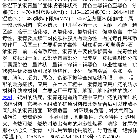
常温下的沥青呈半固体或液体状态，颜色由黑褐色至黑色。沸
点(℃)：<470相对密度(水=1)： 1.15-1.25闪点(℃)： 204.4引燃
温度(℃)： 485爆炸下限%(V/V)： 30(g/立方厘米)溶解性：属
于憎水性材料，它不透水，也几乎不溶于水、丙酮、乙醚、稀
乙醇，溶于二硫化碳、四氯化碳、氢氧化钠。健康危害：中等
毒性。沥青及其烟气对皮肤粘膜具有刺激性，有光毒作用和致
癌作用。我国三种主要沥青的毒性：煤焦沥青>页岩沥青>石
油沥青，前二者有致癌性。沥青的主要皮肤损害有：光毒性皮
炎，皮损限于面、颈部等暴露部分；黑变病，皮损常对称分布
于暴露部位，呈片状，呈褐－深褐－褐黑色；职业性痤疮；疣
状赘生物及事故引起的热烧伤。此外，尚有头昏、头胀，头
痛、胸闷、乏力、恶心、食欲不振等全身症状和眼 、鼻、咽
部的刺激症状。应用：在土木工程中，沥青是应用广泛的防水
材料和防腐材料，主要应用于屋面、地面、地下结构的防水，
木材
、钢材的防腐。沥青还是道路工程中应用广泛的路面结构
胶结材料，它与不同组成的矿质材料按比例配合后可以建成不
同结构的沥青路面。环境危害： 对环境有危害，对大气可造
成污染。燃爆危险： 本品可燃，具刺激性。危险特性： 遇明
火、高热可燃。燃烧时放出有毒的刺激性烟雾。清除：如果衣
服不小心染上沥青，可试用氢氧化钠清洗。导电性能：绝缘体
(常温下)。 CAS No.：8052-42-4EINECS号：232-490-9