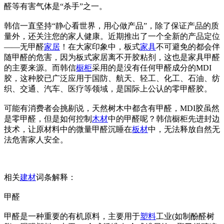
醛等有害气体是“杀手”之一。
韩信一直坚持“静心看世界，用心做产品”，除了保证产品的质
量外，还关注您的家人健康。近期推出了一个全新的产品定位
——无甲醛
家居
！在大家印象中，板式
家具
不可避免的都会伴
随甲醛的危害，因为板式家居离不开胶粘剂，这也是家具甲醛
的主要来源。而韩信
橱柜
采用的是没有任何甲醛成分的MDI
胶，这种胶已广泛应用于国防、航天、轻工、化工、石油、纺
织、交通、汽车、医疗等领域，是国际上公认的零甲醛胶。
可能有消费者会挑剔说，天然树木中都含有甲醛，MDI胶虽然
是零甲醛，但是如何控制
木材
中的甲醛呢？韩信橱柜先进封边
技术，让原材料中的微量甲醛沉睡在
板材
中，无法释放自然无
法危害家人安全。
相关
建材
词条解释：
甲醛
甲醛是一种重要的有机原料，主要用于
塑料
工业(如制酚醛树