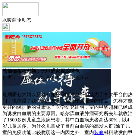
水暖商企动态
韩信橱柜巧创新，无甲醛家居成特色
作者：13814085678 2023-04-18 浏览:
152
近期霍心大婚以及林心如怀孕的消息不但成为了各大平台的热
门，也刷爆了我们的朋友圈。宝宝作为爱情的结晶，怎样才能
更好的保护他的健康呢？医学研究证明，室内甲醛超标已经成
为诱发白血病的主要原因。哈尔滨血液肿瘤研究所去年就收治
了1500多例儿童血液病患者。其中白血病患者高达80%，以4
岁儿童居多。为什么儿童成了目前白血病的高发人群?除了儿
童的免疫功能比较脆弱这一内因之外，室内
装修
材料散发的甲