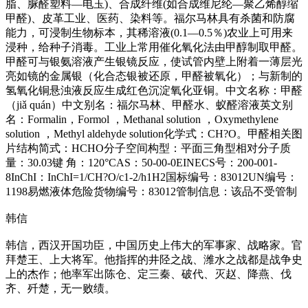
脂、脲醛塑料—电玉)、合成纤维(如合成维尼纶—聚乙烯醇缩
甲醛)、皮革工业、医药、染料等。福尔马林具有杀菌和防腐
能力，可浸制生物标本，其稀溶液(0.1—0.5％)农业上可用来
浸种，给种子消毒。工业上常用催化氧化法由甲醇制取甲醛。
甲醛可与银氨溶液产生银镜反应，使试管内壁上附着一薄层光
亮如镜的金属银（化合态银被还原，甲醛被氧化）；与新制的
氢氧化铜悬浊液反应生成红色沉淀氧化亚铜。中文名称：甲醛
（jiǎ quán）中文别名：福尔马林、甲醛水、蚁醛溶液英文别
名：Formalin，Formol ，Methanal solution ，Oxymethylene
solution ，Methyl aldehyde solution化学式：CH?O。甲醛相关图
片结构简式：HCHO分子空间构型：平面三角型相对分子质
量：30.03键 角：120°CAS：50-00-0EINECS号：200-001-
8InChI：InChI=1/CH?O/c1-2/h1H2国标编号：83012UN编号：
1198易燃液体危险货物编号：83012管制信息：该品不受管制
韩信
韩信，西汉开国功臣，中国历史上伟大的军事家、战略家。官
拜楚王、上大将军。他指挥的井陉之战、潍水之战都是战争史
上的杰作；他率军出陈仓、定三秦、破代、灭赵、降燕、伐
齐、歼楚，无一败绩。