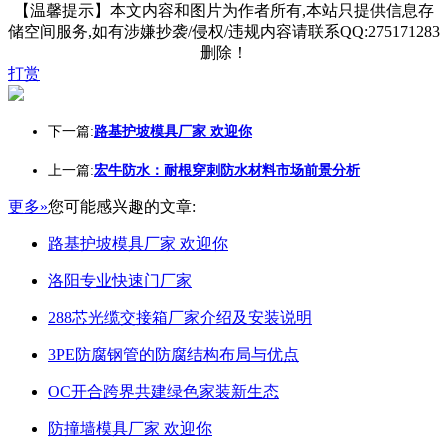
【温馨提示】本文内容和图片为作者所有,本站只提供信息存
储空间服务,如有涉嫌抄袭/侵权/违规内容请联系QQ:275171283
删除！
打赏
下一篇:
路基护坡模具厂家 欢迎你
上一篇:
宏牛防水：耐根穿刺防水材料市场前景分析
更多»
您可能感兴趣的文章:
路基护坡模具厂家 欢迎你
洛阳专业快速门厂家
288芯光缆交接箱厂家介绍及安装说明
3PE防腐钢管的防腐结构布局与优点
OC开合跨界共建绿色家装新生态
防撞墙模具厂家 欢迎你