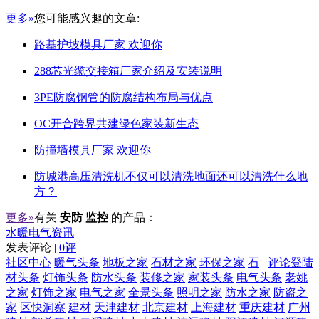
更多»
您可能感兴趣的文章:
路基护坡模具厂家 欢迎你
288芯光缆交接箱厂家介绍及安装说明
3PE防腐钢管的防腐结构布局与优点
OC开合跨界共建绿色家装新生态
防撞墙模具厂家 欢迎你
防城港高压清洗机不仅可以清洗地面还可以清洗什么地
方？
更多»
有关
安防 监控
的产品：
水暖电气资讯
发表评论 |
0评
社区中心
暖气头条
地板之家
石材之家
环保之家
石
评论登陆
材头条
灯饰头条
防水头条
装修之家
家装头条
电气头条
老姚
之家
灯饰之家
电气之家
全景头条
照明之家
防水之家
防盗之
家
区快洞察
建材
天津建材
北京建材
上海建材
重庆建材
广州