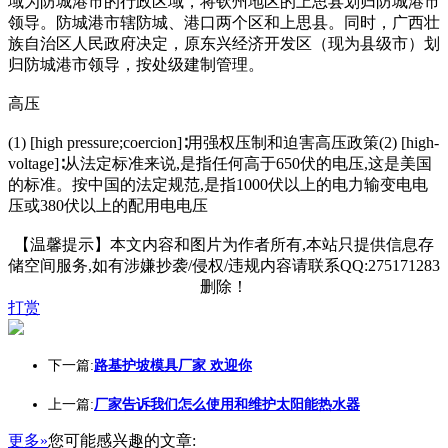
域为防城港市的行政区域，将钦州地区的上思县划归防城港市
领导。防城港市辖防城、港口两个区和上思县。同时，广西壮
族自治区人民政府决定，原东兴经济开发区（现为县级市）划
归防城港市领导，按处级建制管理。
高压
(1) [high pressure;coercion]∶用强权压制和迫害高压政策(2) [high-
voltage]∶从法定标准来说,是指任何高于650伏的电压,这是美国
的标准。按中国的法定规范,是指1000伏以上的电力输变电电
压或380伏以上的配用电电压
【温馨提示】本文内容和图片为作者所有,本站只提供信息存
储空间服务,如有涉嫌抄袭/侵权/违规内容请联系QQ:275171283
删除！
打赏
下一篇:
路基护坡模具厂家 欢迎你
上一篇:
厂家告诉我们怎么使用和维护太阳能热水器
更多»
您可能感兴趣的文章: