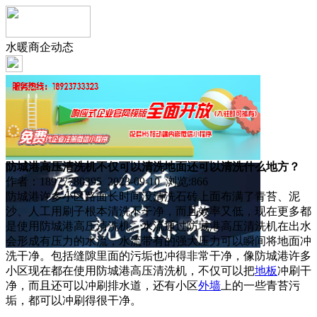
水暖商企动态
防城港高压清洗机不仅可以清洗地面还可以清洗什么地方？
作者：18977780395 2023-09-10 浏览:
866
防城港许多小区路面长时间没清洗石砖上面布满了青苔、泥
沙、人工用刷子根本清洗不干净，而且效率又低，现在更多都
是使用防城港高压清洗机。水流通过防城港高压清洗机在出水
会形成有压力的水流，水流带有的强大压力可以瞬间将地面冲
洗干净。包括缝隙里面的污垢也冲得非常干净，像防城港许多
小区现在都在使用防城港高压清洗机，不仅可以把
地板
冲刷干
净，而且还可以冲刷排水道，还有小区
外墙
上的一些青苔污
垢，都可以冲刷得很干净。