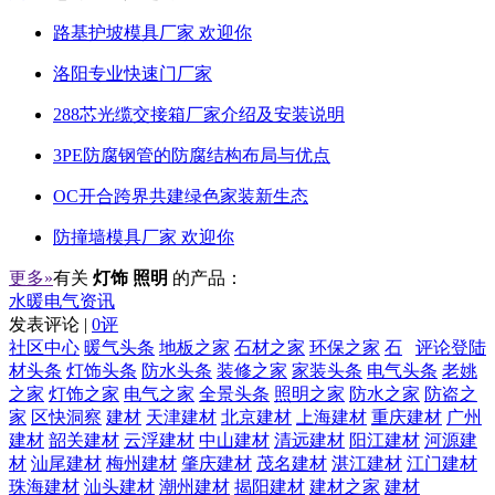
路基护坡模具厂家 欢迎你
洛阳专业快速门厂家
288芯光缆交接箱厂家介绍及安装说明
3PE防腐钢管的防腐结构布局与优点
OC开合跨界共建绿色家装新生态
防撞墙模具厂家 欢迎你
更多»
有关
灯饰 照明
的产品：
水暖电气资讯
发表评论 |
0评
社区中心
暖气头条
地板之家
石材之家
环保之家
石
评论登陆
材头条
灯饰头条
防水头条
装修之家
家装头条
电气头条
老姚
之家
灯饰之家
电气之家
全景头条
照明之家
防水之家
防盗之
家
区快洞察
建材
天津建材
北京建材
上海建材
重庆建材
广州
建材
韶关建材
云浮建材
中山建材
清远建材
阳江建材
河源建
材
汕尾建材
梅州建材
肇庆建材
茂名建材
湛江建材
江门建材
珠海建材
汕头建材
潮州建材
揭阳建材
建材之家
建材