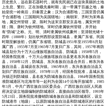
历史悠久，远在新石器时代，就有先民就已在这块美丽的土地
上生息、繁衍。正在加载先秦时期，这一带属于百越之地，秦
始皇统一岭南后，归秦置之象；汉为合浦郡地，三国至晋仍属
于合浦郡地（三国期间为吴国辖地）；南朝宋、齐时为宋寿县
地，属交州管辖，梁、陈时为这宋京郡安京县地，属安州管
辖；隋、唐时为钦州辖地。宋时仍隶属钦州管辖，并开始
有“防城”之称。元、明、清时隶属钦州或廉州；至清朝光绪十
四年（1888年）划出钦州西部设置防城县，隶属广东省。民国
时期至解放初，仍属广东省辖。防城县1951年至1955年6月划
属广西，1955年7月至1965年7月复归广东，其间，1957年将防
城县划分为十万大山僮族瑶族自治县、防城县；1958年5月，
经国务院批准，十万大山僮族瑶族自治县更名东兴各族自治
县，1958年12月，防城县、东兴各族自治县合并后，称东兴各
族自治县，县城设在东兴镇。1965年8月，东兴各族自治县又
划归广西壮族自治区。1978年11月，经国务院批准，县城从东
兴镇迁到防城镇，县名改为防城各族自治县。1984年国务院批
准防城港区与北海市等一起列为全国14个沿海开放城市，1985
年3月，中共广西壮族自治区委员会、广西壮族自治区人民政
府决定设立地级编制的防城港区，直接由自治区领导。1993年
5月23日，国务院批准撤销防城各族自治县和防城港区，设立
防城港市（地级），以原防城各族自治县和防城港区的行政区