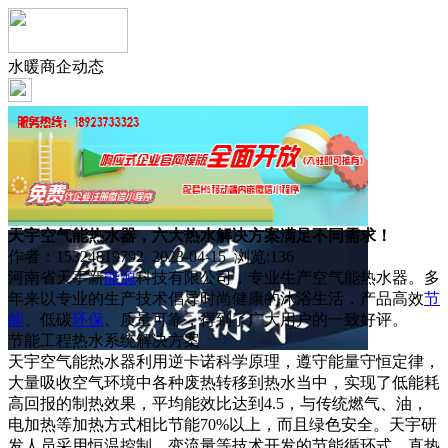
水暖商企动态
天宇空气能热水器，六大热水解决方案满足不同需求！
作者：15324819792 2023-04-15 浏览:
136
河南省天宇新
能源
科技有限公司，专业生产空气能热水器。多
年来以专业的生产技术倡导时尚健康的沐浴生活，产品高效
节
能
、低碳
环保
、质量可靠，得到了广大用户的一致好评。
节能工程热水系统解决方案
天宇空气能热水器利用逆卡诺科学原理，遵守能量守恒定律，
大量吸收空气环境中各种废热转移到热水当中，实现了低能耗
高回报的制热效果，平均能效比达到4.5，与传统燃气、油，
电加热等加热方式相比节能70%以上，而且绿色安全。天宇研
发人员采用恒温控制、变流量等技术开发的节能循环式、直热