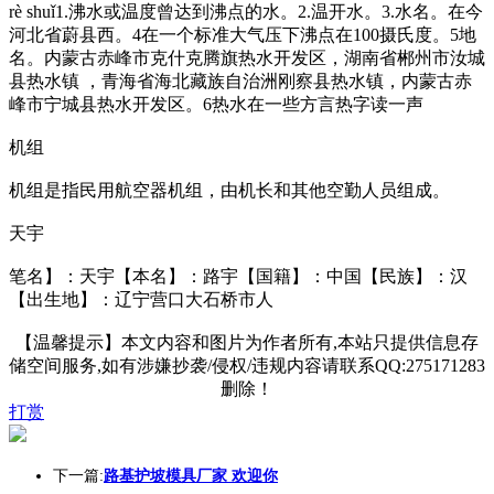
rè shuǐ1.沸水或温度曾达到沸点的水。2.温开水。3.水名。在今
河北省蔚县西。4在一个标准大气压下沸点在100摄氏度。5地
名。内蒙古赤峰市克什克腾旗热水开发区，湖南省郴州市汝城
县热水镇 ，青海省海北藏族自治洲刚察县热水镇，内蒙古赤
峰市宁城县热水开发区。6热水在一些方言热字读一声
机组
机组是指民用航空器机组，由机长和其他空勤人员组成。
天宇
笔名】：天宇【本名】：路宇【国籍】：中国【民族】：汉
【出生地】：辽宁营口大石桥市人
【温馨提示】本文内容和图片为作者所有,本站只提供信息存
储空间服务,如有涉嫌抄袭/侵权/违规内容请联系QQ:275171283
删除！
打赏
下一篇:
路基护坡模具厂家 欢迎你