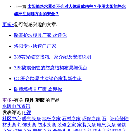
上一篇:
太阳能热水器会不会对人体造成伤害？使用太阳能热水
器应注意哪方面的安全？
更多»
您可能感兴趣的文章:
路基护坡模具厂家 欢迎你
洛阳专业快速门厂家
288芯光缆交接箱厂家介绍及安装说明
3PE防腐钢管的防腐结构布局与优点
OC开合跨界共建绿色家装新生态
防撞墙模具厂家 欢迎你
更多»
有关
模具 塑胶
的产品：
水暖电气资讯
发表评论 |
0评
社区中心
暖气头条
地板之家
石材之家
环保之家
石
评论登陆
材头条
灯饰头条
防水头条
装修之家
家装头条
电气头条
老姚
之家
灯饰之家
电气之家
全景头条
照明之家
防水之家
防盗之