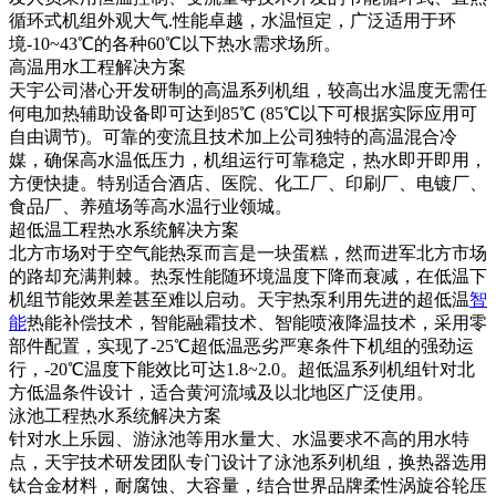
循环式机组外观大气.性能卓越，水温恒定，广泛适用于环
境-10~43℃的各种60℃以下热水需求场所。
高温用水工程解决方案
天宇公司潜心开发研制的高温系列机组，较高出水温度无需任
何电加热辅助设备即可达到85℃ (85℃以下可根据实际应用可
自由调节)。可靠的变流且技术加上公司独特的高温混合冷
媒，确保高水温低压力，机组运行可靠稳定，热水即开即用，
方便快捷。特别适合酒店、医院、化工厂、印刷厂、电镀厂、
食品厂、养殖场等高水温行业领城。
超低温工程热水系统解决方案
北方市场对于空气能热泵而言是一块蛋糕，然而进军北方市场
的路却充满荆棘。热泵性能随环境温度下降而衰减，在低温下
机组节能效果差甚至难以启动。天宇热泵利用先进的超低温
智
能
热能补偿技术，智能融霜技术、智能喷液降温技术，采用零
部件配置，实现了-25℃超低温恶劣严寒条件下机组的强劲运
行，-20℃温度下能效比可达1.8~2.0。超低温系列机组针对北
方低温条件设计，适合黄河流域及以北地区广泛使用。
泳池工程热水系统解决方案
针对水上乐园、游泳池等用水量大、水温要求不高的用水特
点，天宇技术研发团队专门设计了泳池系列机组，换热器选用
钛合金材料，耐腐蚀、大容量，结合世界品牌柔性涡旋谷轮压