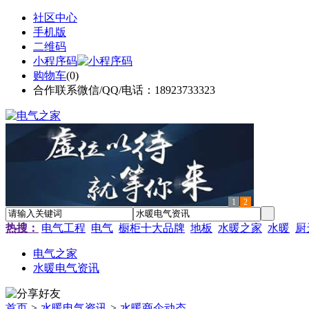
社区中心
手机版
二维码
小程序码
购物车
(
0
)
合作联系微信/QQ/电话：18923733323
1
2
热搜：
电气工程
电气
橱柜十大品牌
地板
水暖之家
水暖
厨
电气之家
水暖电气资讯
首页
>
水暖电气资讯
>
水暖商企动态