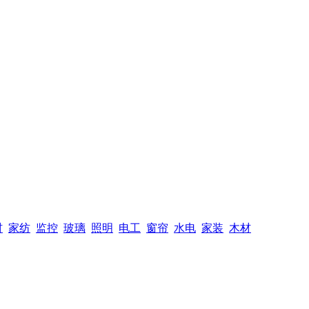
材
家纺
监控
玻璃
照明
电工
窗帘
水电
家装
木材