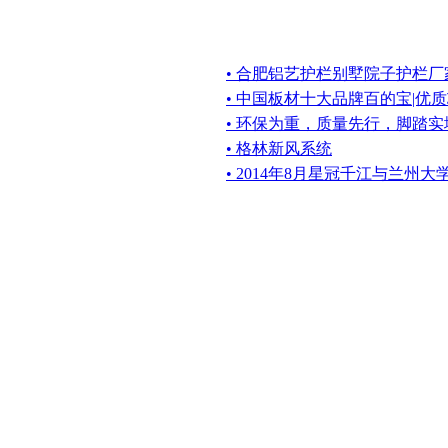
• 合肥铝艺护栏别墅院子护栏
• 中国板材十大品牌百的宝|优
• 环保为重，质量先行，脚踏实
• 格林新风系统
• 2014年8月星冠千江与兰州