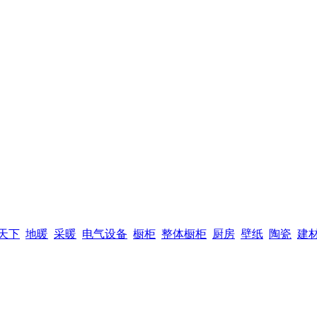
天下
地暖
采暖
电气设备
橱柜
整体橱柜
厨房
壁纸
陶瓷
建