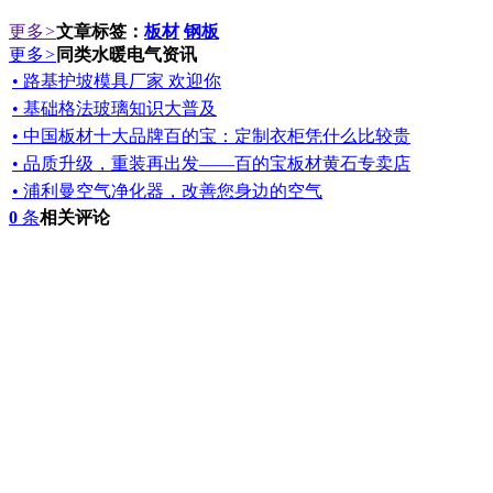
更多
>
文章标签：
板材
钢板
更多
>
同类水暖电气资讯
• 路基护坡模具厂家 欢迎你
• 基础格法玻璃知识大普及
• 中国板材十大品牌百的宝：定制衣柜凭什么比较贵
• 品质升级，重装再出发——百的宝板材黄石专卖店
• 浦利曼空气净化器，改善您身边的空气
0
条
相关评论