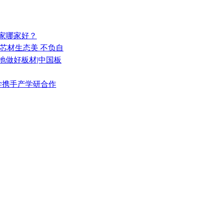
厂家哪家好？
质芯材生态美 不负自
地做好板材|中国板
大学携手产学研合作