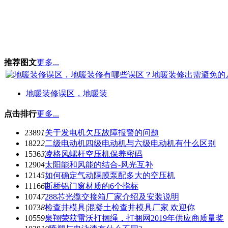
推荐图文
更多...
地暖装修误区，地暖装
点击排行
更多...
2389
1
关于发电机欠压故障报警的问题
1822
2
二级电动机四级电动机与六级电动机有什么区别
1536
3
凌格风螺杆空压机保养密码
1290
4
太阳能和风能的结合-风光互补
1214
5
如何确定气动隔膜泵配多大的空压机
1116
6
断桥铝门窗材质的6个指标
1074
7
288芯光缆交接箱厂家介绍及安装说明
1073
8
检查井模具|混凝土检查井模具厂家 欢迎你
1055
9
泉翔荣获雷沃打捆绳，打捆网2019年供应商质量奖