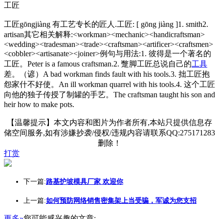
工匠
工匠gōngjiàng 有工艺专长的匠人.工匠: [ gōng jiàng ]1. smith2.
artisan其它相关解释:<workman><mechanic><handicraftsman>
<wedding><tradesman><trade><craftsman><artificer><craftsmen>
<cobbler><artisanate><joiner>例句与用法:1. 彼得是一个著名的
工匠。Peter is a famous craftsman.2. 蹩脚工匠总说自己的
工具
差。（谚）A bad workman finds fault with his tools.3. 拙工匠抱
怨家什不好使。An ill workman quarrel with his tools.4. 这个工匠
向他的独子传授了制罐的手艺。The craftsman taught his son and
heir how to make pots.
【温馨提示】本文内容和图片为作者所有,本站只提供信息存
储空间服务,如有涉嫌抄袭/侵权/违规内容请联系QQ:275171283
删除！
打赏
下一篇:
路基护坡模具厂家 欢迎你
上一篇:
如何预防网络销售密集架上当受骗，军诚为您支招
更多»
您可能感兴趣的文章: