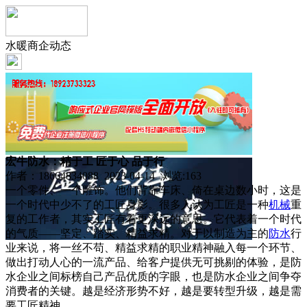
水暖商企动态
宏牛防水：精于工 匠于心 品于行
作者：18664834088 2023-04-14 浏览:
163
一个零件、一个雕饰。他们背靠车床、倚在桌边数小时，这是
一个时代中少不了的工匠身影。很多人认为工匠是一种
机械
重
复的工作者，其实工匠有着更深远的意思。它代表着一个时代
的气质——坚定、踏实、精益求精。对于以制造为主的
防水
行
业来说，将一丝不苟、精益求精的职业精神融入每一个环节、
做出打动人心的一流产品、给客户提供无可挑剔的体验，是防
水企业之间标榜自己产品优质的字眼，也是防水企业之间争夺
消费者的关键。越是经济形势不好，越是要转型升级，越是需
要工匠精神。