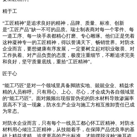
精于工
“工匠精神”是追求良好的精神，品牌、质量、标准、创新
是“工匠产品”缺一不可的品质。瑞士制表商对每一个零件、每
一道工序、每一块手表都精心打磨、专心雕琢。他们正是凭着
这种凝神专一的工匠精神，得以誉满天下、畅销世界。对防水
企业而言，要想健康有序发展，一定要树立起对职业敬畏、对
工作执着、对产品负责的态度，极度注重细节，不断追求完美
和良好，坚守质量底线，重拾“工匠精神”。
匠于心
“能工巧匠”是对一个领域里具备脚踏实地、兢兢业业、精益求
精的人员称呼。只有用心、上心、尽心，才会成为各自领域里
的“能工巧匠”。面对频频出现假冒伪劣的防水材料导致渗漏率
居高不下这一现象，防水生产企业与施工方相互推卸责任已成
为常态。
对防水企业而言，只有每个一线员工都心怀工匠精神、对防水
材料用心倾注工匠精神，从技能着手，在保障产品优良率的基
础上精益求精，追求更高的产出标准，才能摆脱这种“掩耳盗