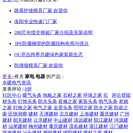
路基护坡模具厂家 欢迎你
洛阳专业快速门厂家
288芯光缆交接箱厂家介绍及安装说明
3PE防腐钢管的防腐结构布局与优点
OC开合跨界共建绿色家装新生态
防撞墙模具厂家 欢迎你
更多»
有关
家电 电器
的产品：
水暖电气资讯
发表评论 |
0评
社区中心
暖气头条
地板之家
石材之家
环保之家
石
评论登陆
材头条
灯饰头条
防水头条
装修之家
家装头条
电气头条
老姚
之家
灯饰之家
电气之家
全景头条
照明之家
防水之家
防盗之
家
区快洞察
建材
天津建材
北京建材
上海建材
重庆建材
广州
建材
韶关建材
云浮建材
中山建材
清远建材
阳江建材
河源建
材
汕尾建材
梅州建材
肇庆建材
茂名建材
湛江建材
江门建材
珠海建材
汕头建材
潮州建材
揭阳建材
建材之家
建材