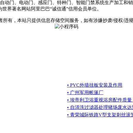
自动门、电动门、感应门、特种门、智能门禁系统生产加工和销
为世界著名网站阿里巴巴“诚信通”信用会员单位。
有，本站只提供信息存储空间服务，如有涉嫌抄袭/侵权/违规内容请
• PVC外墙挂板安装及作用
• 广州军用帐篷厂
• 埃帝利卫浴重视浴房配件质量
• 自清洗过滤器处理猪场废水
• 青荣城际铁路V型支架刺丝滚