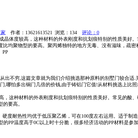
之家
作者：13621613521 浏览：
134
评论：0
.因为形成晶体度较高，这种材料的外表刚度和抗划痕特别的性质美
度比均聚物型的要高。聚丙烯独特的地方无毒、没有滋味，疏密程
PP
是从出不穷,这篇文章就为我们介绍挑选那种原料的别墅门较合适.
,哪怕多出铜门几倍的价钱,由于铸铝门它值!从材料挑选上比照就可
晶体度较高，这种材料的外表刚度和抗划痕特别的性质美好。常见的
型的要高。
硬度耐热性均优于低压聚乙烯，可在100度左右运用。适于制
的PP温度高于0C以上时十分脆，很多经济活动的PP材料是参