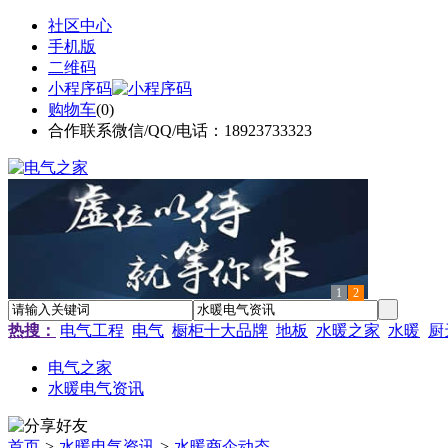
社区中心
手机版
二维码
小程序码
购物车
(
0
)
合作联系微信/QQ/电话：18923733323
1
2
热搜：
电气工程
电气
橱柜十大品牌
地板
水暖之家
水暖
厨
电气之家
水暖电气资讯
首页
>
水暖电气资讯
>
水暖商企动态