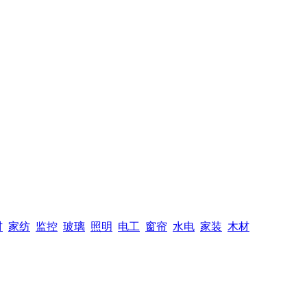
材
家纺
监控
玻璃
照明
电工
窗帘
水电
家装
木材