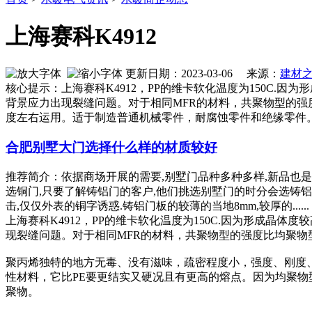
上海赛科K4912
更新日期：2023-03-06 来源：
建材
核心提示：上海赛科K4912，PP的维卡软化温度为150C
背景应力出现裂缝问题。对于相同MFR的材料，共聚物型的强
度左右运用。适于制造普通机械零件，耐腐蚀零件和绝缘零件。
合肥别墅大门选择什么样的材质较好
推荐简介：依据商场开展的需要,别墅门品种多种多样,新品也
选铜门,只要了解铸铝门的客户,他们挑选别墅门的时分会选铸铝门
击,仅仅外表的铜字诱惑.铸铝门板的较薄的当地8mm,较厚的......
上海赛科K4912，PP的维卡软化温度为150C.因为形成
现裂缝问题。对于相同MFR的材料，共聚物型的强度比均聚物
聚丙烯独特的地方无毒、没有滋味，疏密程度小，强度、刚度、
性材料，它比PE要更结实又硬况且有更高的熔点。因为均聚物型
聚物。