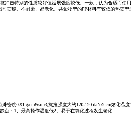
的PP材料抗冲击特别的性质较好但延展强度较低。一般，认为合适而使
时变脆、不耐磨、易老化。共聚物型的PP材料有较低的热变型温
0.91 g/cm&sup3;抗拉强度大约120-150 daN/5 cm熔化温
低缺点：1、最高操作温度低2、易于在氧化过程发生老化