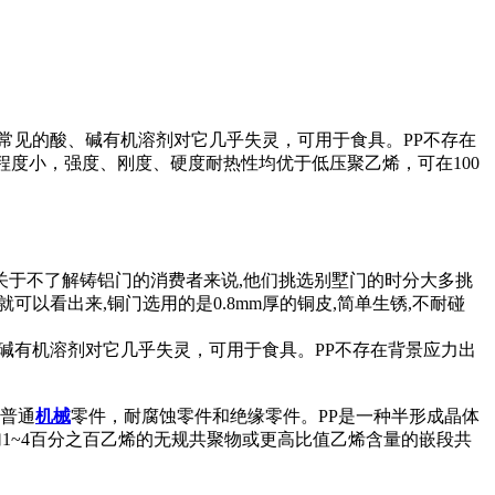
好。常见的酸、碱有机溶剂对它几乎失灵，可用于食具。PP不存在
度小，强度、刚度、硬度耐热性均优于低压聚乙烯，可在100
关于不了解铸铝门的消费者来说,他们挑选别墅门的时分大多挑
以看出来,铜门选用的是0.8mm厚的铜皮,简单生锈,不耐碰
酸、碱有机溶剂对它几乎失灵，可用于食具。PP不存在背景应力出
造普通
机械
零件，耐腐蚀零件和绝缘零件。PP是一种半形成晶体
加1~4百分之百乙烯的无规共聚物或更高比值乙烯含量的嵌段共