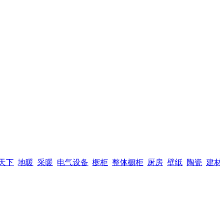
天下
地暖
采暖
电气设备
橱柜
整体橱柜
厨房
壁纸
陶瓷
建