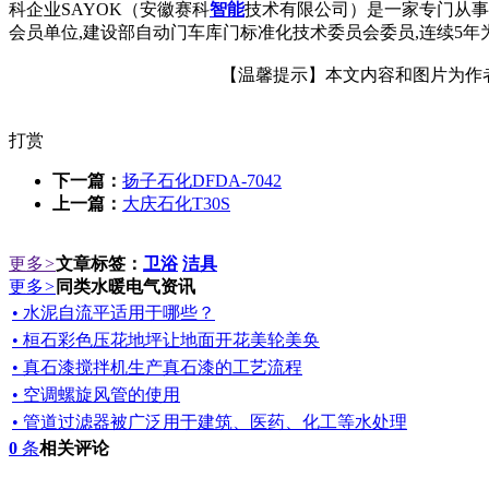
科企业SAYOK（安徽赛科
智能
技术有限公司）是一家专门从事
会员单位,建设部自动门车库门标准化技术委员会委员,连续5年
【温馨提示】本文内容和图片为作者所
打赏
下一篇：
扬子石化DFDA-7042
上一篇：
大庆石化T30S
更多
>
文章标签：
卫浴
洁具
更多
>
同类水暖电气资讯
• 水泥自流平适用于哪些？
• 桓石彩色压花地坪让地面开花美轮美奂
• 真石漆搅拌机生产真石漆的工艺流程
• 空调螺旋风管的使用
• 管道过滤器被广泛用于建筑、医药、化工等水处理
0
条
相关评论