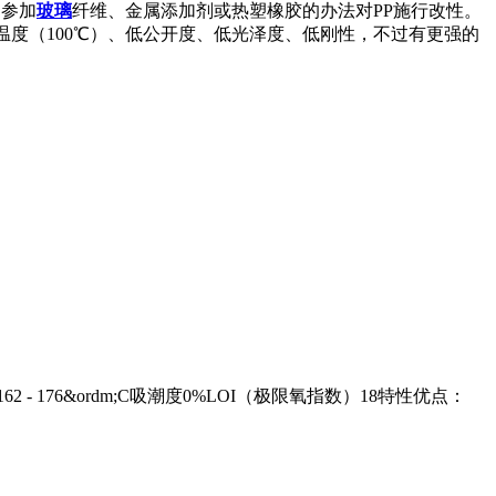
用参加
玻璃
纤维、金属添加剂或热塑橡胶的办法对PP施行改性。
度（100℃）、低公开度、低光泽度、低刚性，不过有更强的
度162 - 176&ordm;C吸潮度0%LOI（极限氧指数）18特性优点：