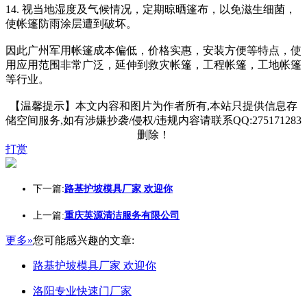
14. 视当地湿度及气候情况，定期晾晒篷布，以免滋生细菌，
使帐篷防雨涂层遭到破坏。
因此广州军用帐篷成本偏低，价格实惠，安装方便等特点，使
用应用范围非常广泛，延伸到救灾帐篷，工程帐篷，工地帐篷
等行业。
【温馨提示】本文内容和图片为作者所有,本站只提供信息存
储空间服务,如有涉嫌抄袭/侵权/违规内容请联系QQ:275171283
删除！
打赏
下一篇:
路基护坡模具厂家 欢迎你
上一篇:
重庆英源清洁服务有限公司
更多»
您可能感兴趣的文章:
路基护坡模具厂家 欢迎你
洛阳专业快速门厂家