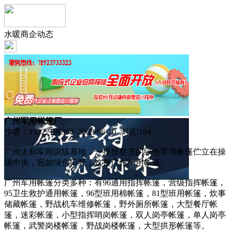
水暖商企动态
广州军用帐篷厂
作者：13822196980 2023-06-10 浏览:
184
广州太和军用训练基地，一排排整齐的绿色军用帐篷伫立在操
场中央，宛如绿色田野，这是广州军用帐篷。
广州军用帐篷分类多种：有96通用指挥帐篷，营级指挥帐篷，
95卫生救护通用帐篷，96型班用棉帐篷，81型班用帐篷，炊事
储藏帐篷，野战机车维修帐篷，野外厕所帐篷，大型餐厅帐
篷，迷彩帐篷，小型指挥哨岗帐篷，双人岗亭帐篷，单人岗亭
帐篷，武警岗楼帐篷，野战岗楼帐篷，大型拱形帐篷等。