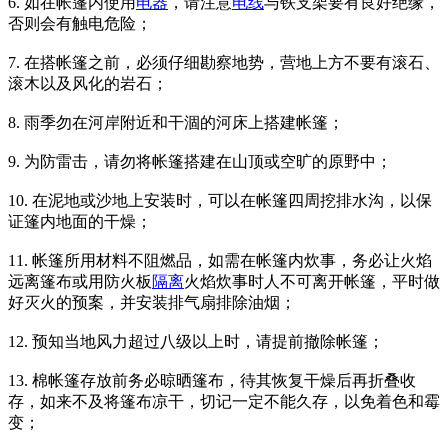
6. 如在帐篷内使用
电器
，请注意
电线
与铁支架要有良好绝缘，
否则会有触电危险；
7. 在搭帐篷之前，必须仔细勘察地势，营地上方不要有滚石、
滚木以及风化的岩石；
8. 雨季勿在河岸附近和干涸的河床上搭建帐篷；
9. 为防雷击，请勿将帐篷搭建在山顶或空旷的原野中；
10. 在泥地或沙地上安装时，可以在帐篷四周挖排水沟，以保
证篷内地面的干燥；
11. 帐篷所用材料不阻燃品，如需在帐篷内炊事，务必让火焰
远离篷布或用防火板
隔离
火焰炊事时人不可离开帐篷，平时做
好灭火的预案，并安装排气扇排除油烟；
12. 预知当地风力超过八级以上时，请提前撤除帐篷；
13. 棉帐篷存放前务必晾晒篷布，待其恢复干燥后再折叠收
存，如来不及将篷布凉干，切记一定不能久存，以免着色和霉
变；