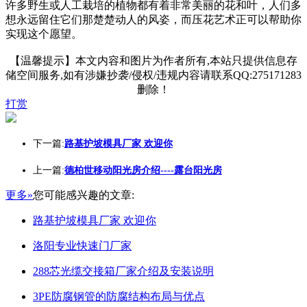
许多野生或人工栽培的植物都有着非常美丽的花和叶，人们多
想永远留住它们那楚楚动人的风姿，而压花艺术正可以帮助你
实现这个愿望。
【温馨提示】本文内容和图片为作者所有,本站只提供信息存
储空间服务,如有涉嫌抄袭/侵权/违规内容请联系QQ:275171283
删除！
打赏
下一篇:
路基护坡模具厂家 欢迎你
上一篇:
德柏世移动阳光房介绍----露台阳光房
更多»
您可能感兴趣的文章:
路基护坡模具厂家 欢迎你
洛阳专业快速门厂家
288芯光缆交接箱厂家介绍及安装说明
3PE防腐钢管的防腐结构布局与优点