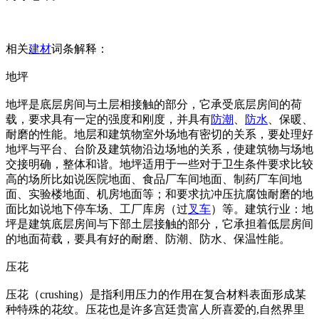
相关
建材
词条解释：
地坪
地坪是底层房间与土层相接触的部分，它承受底层房间的荷
载，要求具有一定的强度和刚度，并具有
防潮
、
防水
、保暖、
耐磨的性能。地层和建筑物室外场地有密切的关系，要处理好
地坪与平台、台阶及建筑物沿边场地的关系，使建筑物与场地
交接明确，整体和谐。地坪适用于一些对于卫生条件要求比较
高的场所比如说医院地面、食品厂车间地面、制药厂车间地
面、实验楼地面、机房地面等；和要求抗冲压抗腐蚀耐磨的地
面比如说地下停车场、工厂库房（过
叉车
）等。建筑行业：地
坪是建筑底层房间与下部土层接触的部分，它承担着低层房间
的地面荷载，要具有好的耐磨、防潮、防水、保温性能。
压花
压花（crushing）是指利用压力的作用在复合材料表面形成某
种特殊的花纹。压花也是许多宫廷贵富人所喜爱的,自然界里