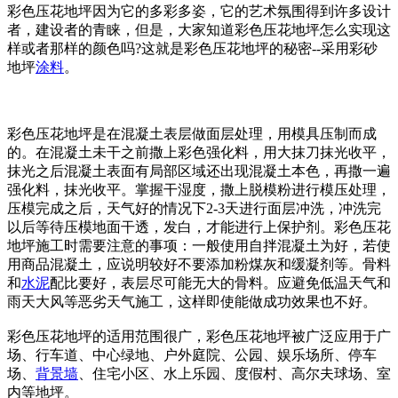
彩色压花地坪因为它的多彩多姿，它的艺术氛围得到许多设计
者，建设者的青睐，但是，大家知道彩色压花地坪怎么实现这
样或者那样的颜色吗?这就是彩色压花地坪的秘密--采用彩砂
地坪
涂料
。
彩色压花地坪是在混凝土表层做面层处理，用模具压制而成
的。在混凝土未干之前撒上彩色强化料，用大抹刀抹光收平，
抹光之后混凝土表面有局部区域还出现混凝土本色，再撒一遍
强化料，抹光收平。掌握干湿度，撒上脱模粉进行模压处理，
压模完成之后，天气好的情况下2-3天进行面层冲洗，冲洗完
以后等待压模地面干透，发白，才能进行上保护剂。彩色压花
地坪施工时需要注意的事项：一般使用自拌混凝土为好，若使
用商品混凝土，应说明较好不要添加粉煤灰和缓凝剂等。骨料
和
水泥
配比要好，表层尽可能无大的骨料。应避免低温天气和
雨天大风等恶劣天气施工，这样即使能做成功效果也不好。
彩色压花地坪的适用范围很广，彩色压花地坪被广泛应用于广
场、行车道、中心绿地、户外庭院、公园、娱乐场所、停车
场、
背景墙
、住宅小区、水上乐园、度假村、高尔夫球场、室
内等地坪。