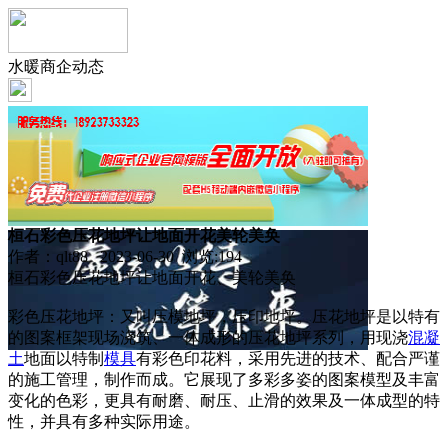
水暖商企动态
桓石彩色压花地坪让地面开花美轮美奂
作者：qlt88 2023-06-30 浏览:
194
桓石彩色压花地坪让地面开花、美轮美奂
彩色压花地坪：又叫压模地坪，压印地坪。压花地坪是以特有
的图案框架现场浇筑、一体成形的压花地坪系列，用现浇
混凝
土
地面以特制
模具
有彩色印花料，采用先进的技术、配合严谨
的施工管理，制作而成。它展现了多彩多姿的图案模型及丰富
变化的色彩，更具有耐磨、耐压、止滑的效果及一体成型的特
性，并具有多种实际用途。