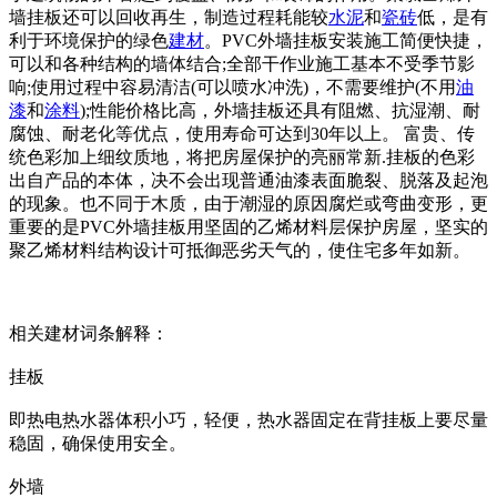
墙挂板还可以回收再生，制造过程耗能较
水泥
和
瓷砖
低，是有
利于环境保护的绿色
建材
。PVC外墙挂板安装施工简便快捷，
可以和各种结构的墙体结合;全部干作业施工基本不受季节影
响;使用过程中容易清洁(可以喷水冲洗)，不需要维护(不用
油
漆
和
涂料
);性能价格比高，外墙挂板还具有阻燃、抗湿潮、耐
腐蚀、耐老化等优点，使用寿命可达到30年以上。 富贵、传
统色彩加上细纹质地，将把房屋保护的亮丽常新.挂板的色彩
出自产品的本体，决不会出现普通油漆表面脆裂、脱落及起泡
的现象。也不同于木质，由于潮湿的原因腐烂或弯曲变形，更
重要的是PVC外墙挂板用坚固的乙烯材料层保护房屋，坚实的
聚乙烯材料结构设计可抵御恶劣天气的，使住宅多年如新。
相关建材词条解释：
挂板
即热电热水器体积小巧，轻便，热水器固定在背挂板上要尽量
稳固，确保使用安全。
外墙