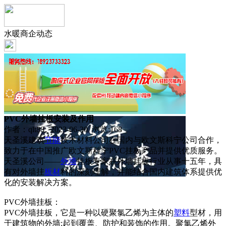
水暖商企动态
PVC外墙挂板安装及作用
作者：qlt88 2023-06-30 浏览:
168
天圣溪建筑
节能
技术材料公司在国内与欧文斯科宁公司合作，
致力于在中国推广欧文斯科宁PVC挂板产品并提供优质服务。
天圣溪公司——
外墙
挂板专家在外墙挂板行业从事十五年，具
有对外墙挂
板材
料的深刻理解，并能结合国内建筑体系提供优
化的安装解决方案。
PVC外墙挂板：
PVC外墙挂板，它是一种以硬聚氯乙烯为主体的
塑料
型材，用
于建筑物的外墙;起到覆盖、防护和装饰的作用。聚氯乙烯外