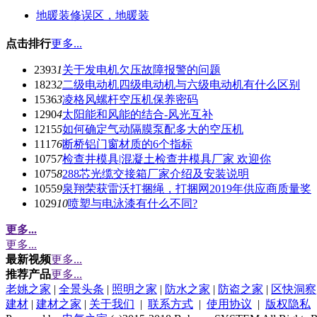
地暖装修误区，地暖装
点击排行
更多...
2393
1
关于发电机欠压故障报警的问题
1823
2
二级电动机四级电动机与六级电动机有什么区别
1536
3
凌格风螺杆空压机保养密码
1290
4
太阳能和风能的结合-风光互补
1215
5
如何确定气动隔膜泵配多大的空压机
1117
6
断桥铝门窗材质的6个指标
1075
7
检查井模具|混凝土检查井模具厂家 欢迎你
1075
8
288芯光缆交接箱厂家介绍及安装说明
1055
9
泉翔荣获雷沃打捆绳，打捆网2019年供应商质量奖
1029
10
喷塑与电泳漆有什么不同?
更多...
更多...
最新视频
更多...
推荐产品
更多...
老姚之家
|
全景头条
|
照明之家
|
防水之家
|
防盗之家
|
区快洞察
建材
|
建材之家
|
关于我们
|
联系方式
|
使用协议
|
版权隐私