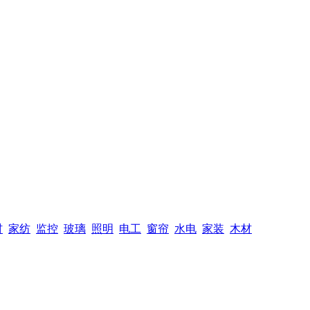
材
家纺
监控
玻璃
照明
电工
窗帘
水电
家装
木材