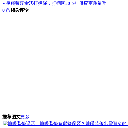
• 泉翔荣获雷沃打捆绳，打捆网2019年供应商质量奖
0
条
相关评论
推荐图文
更多...