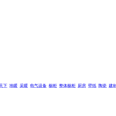
天下
地暖
采暖
电气设备
橱柜
整体橱柜
厨房
壁纸
陶瓷
建