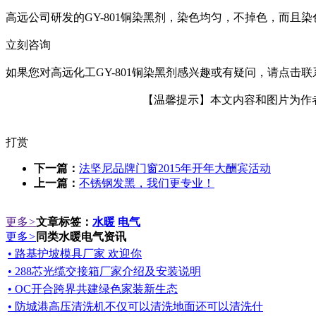
高远公司研发的GY-801铜染黑剂，染色均匀，不掉色，而
立刻咨询
如果您对高远化工GY-801铜染黑剂感兴趣或有疑问，请点击联系
【温馨提示】本文内容和图片为作者所
打赏
下一篇：
法坚尼品牌门窗2015年开年大酬宾活动
上一篇：
不锈钢发黑，我们更专业！
更多
>
文章标签：
水暖
电气
更多
>
同类水暖电气资讯
• 路基护坡模具厂家 欢迎你
• 288芯光缆交接箱厂家介绍及安装说明
• OC开合跨界共建绿色家装新生态
• 防城港高压清洗机不仅可以清洗地面还可以清洗什