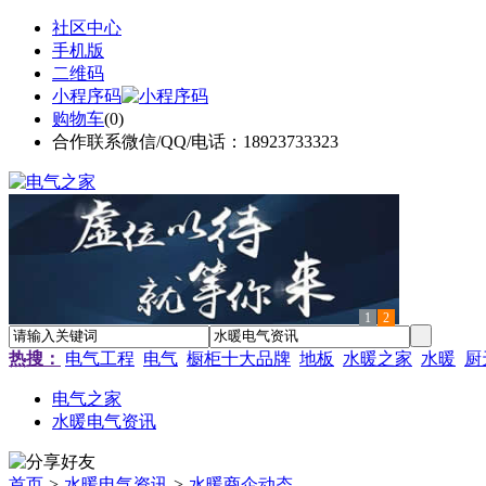
社区中心
手机版
二维码
小程序码
购物车
(
0
)
合作联系微信/QQ/电话：18923733323
1
2
热搜：
电气工程
电气
橱柜十大品牌
地板
水暖之家
水暖
厨
电气之家
水暖电气资讯
首页
>
水暖电气资讯
>
水暖商企动态