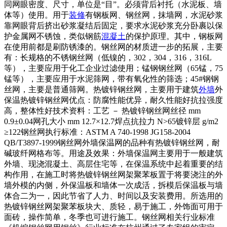
同网眼密度、尺寸，单位是“目”。必须背后衬托（水泥板、墙
体等）使用。用于
装修
有钢板网、钢丝网，抹墙网，水泥砂浆
靠网眼背后挤出砂浆凝结后固定，要求水泥砂浆充分卧裹以保
护金属网不锈蚀，类似钢筋
混凝土
的保护原理。其中，钢板网
在使用前都是刷防锈漆的。钢丝网的材质进一步的拓展，主要
有：长规格的不锈钢丝网（低镍的，302，304，316，316L
等），主要应用于化工企业过滤使用；锰钢钢丝网（65锰，75
锰等），主要应用于水泥筛网，带有氧化性的筛选；45#钢钢
丝网，主要是普通筛网。热镀锌钢丝网，主要用于建筑
外墙
外
保温热镀锌钢丝网优点：防腐性能优异，耐久性能好抗拉强度
高，整体性好技术资料：工艺 － 热镀锌钢丝网丝径 mm
0.9±0.04网孔大小 mm 12.7×12.7焊点抗拉力 N>65镀锌层 g/m2
≥122钢丝网执行标准：ASTM A 740-1998 JG158-2004
QB/T3897-1999钢丝网外墙保温网的品种有热镀锌钢丝网，耐
碱玻纤网格布等。用途及效果：外墙保温网主要用于一般建筑
外墙、现浇混凝土、高层住宅等，在保温系统中起着重要的结
构作用，在施工时将热镀锌钢丝网架聚苯板置于将要浇注的外
墙外模的内侧，外保温板和墙体一次成活，拆模后保温板与墙
体合二为一，因此节省了人力、时间以及安装费用。所选用的
热镀锌钢丝网架聚苯板块大、质轻，易于施工，外饰面可用于
面砖，操作简单，冬季也可进行施工。钢丝网相关行业标准