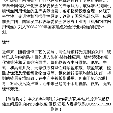
《机编钢丝网用钢丝》行业标准在杭州通过了专家组的审定。
来自全国钢标准化技术员委员会的专家认为，该标准从我国机
编钢丝网用钢丝的生产实际出发，各项指标设定合理，体现了
科学性、先进性和可操作性原则，达到了国际先进水平，应用
前景广阔。国家发展和改革委员会发改办工业将《机编钢丝网
用钢丝》列入2008-2009年国家黑色冶金行业标准的制定计
划。
镀锌
近年来，随着镀锌工艺的发展，高性能镀锌光亮剂的采用，镀
锌已从单纯的防护目的进入防护-装饰性应用。镀锌溶液有氰
化物镀液和无氰镀液两类。氰化物镀液中分微氰、低氰、中
氰、和高氰几类。无氰镀液有碱性锌酸盐镀液、铵盐镀液、硫
酸盐镀液及无氨氯化物镀液等。氰化镀锌溶液均镀能力好，得
到的镀层光滑细致，在生产中被长期采用。但由于氰化物剧
毒，对环境污染严重，近年来已趋向于采用低氰、微氰、无氰
镀锌溶液。
【温馨提示】本文内容和图片为作者所有,本站只提供信息存
储空间服务,如有涉嫌抄袭/侵权/违规内容请联系QQ:275171283
删除！