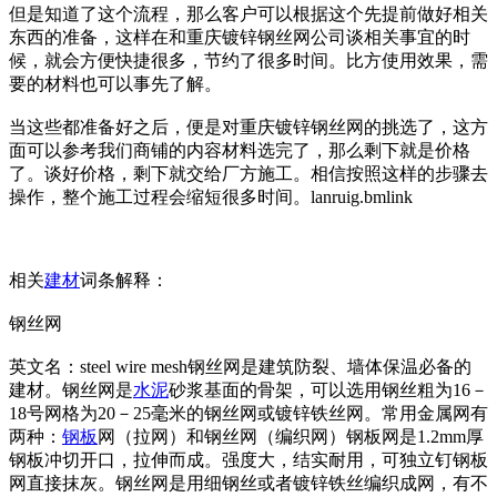
但是知道了这个流程，那么客户可以根据这个先提前做好相关
东西的准备，这样在和重庆镀锌钢丝网公司谈相关事宜的时
候，就会方便快捷很多，节约了很多时间。比方使用效果，需
要的材料也可以事先了解。
当这些都准备好之后，便是对重庆镀锌钢丝网的挑选了，这方
面可以参考我们商铺的内容材料选完了，那么剩下就是价格
了。谈好价格，剩下就交给厂方施工。相信按照这样的步骤去
操作，整个施工过程会缩短很多时间。lanruig.bml
ink
相关
建材
词条解释：
钢丝网
英文名：steel wire mesh钢丝网是建筑防裂、墙体保温必备的
建材。钢丝网是
水泥
砂浆基面的骨架，可以选用钢丝粗为16－
18号网格为20－25毫米的钢丝网或镀锌铁丝网。常用金属网有
两种：
钢板
网（拉网）和钢丝网（编织网）钢板网是1.2mm厚
钢板冲切开口，拉伸而成。强度大，结实耐用，可独立钉钢板
网直接抹灰。钢丝网是用细钢丝或者镀锌铁丝编织成网，有不